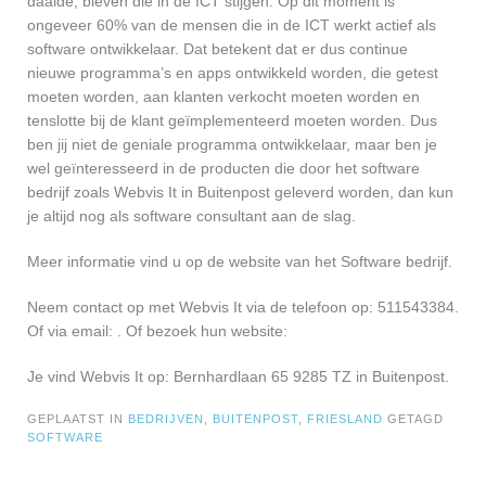
daalde, bleven die in de ICT stijgen. Op dit moment is
ongeveer 60% van de mensen die in de ICT werkt actief als
software ontwikkelaar. Dat betekent dat er dus continue
nieuwe programma’s en apps ontwikkeld worden, die getest
moeten worden, aan klanten verkocht moeten worden en
tenslotte bij de klant geïmplementeerd moeten worden. Dus
ben jij niet de geniale programma ontwikkelaar, maar ben je
wel geïnteresseerd in de producten die door het software
bedrijf zoals Webvis It in Buitenpost geleverd worden, dan kun
je altijd nog als software consultant aan de slag.
Meer informatie vind u op de website van het Software bedrijf.
Neem contact op met Webvis It via de telefoon op: 511543384.
Of via email:
. Of bezoek hun website:
Je vind Webvis It op: Bernhardlaan 65 9285 TZ in Buitenpost.
GEPLAATST IN
BEDRIJVEN
,
BUITENPOST
,
FRIESLAND
GETAGD
SOFTWARE