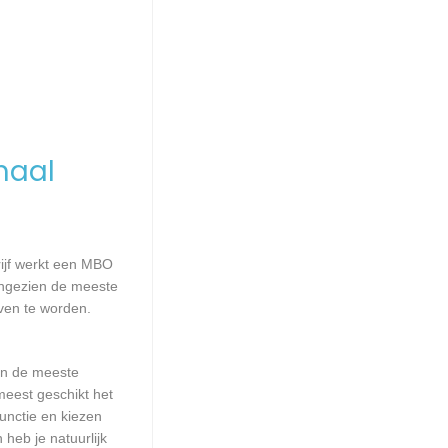
maal
rijf werkt een MBO
Aangezien de meeste
ven te worden.
aan de meeste
meest geschikt het
unctie en kiezen
heb je natuurlijk