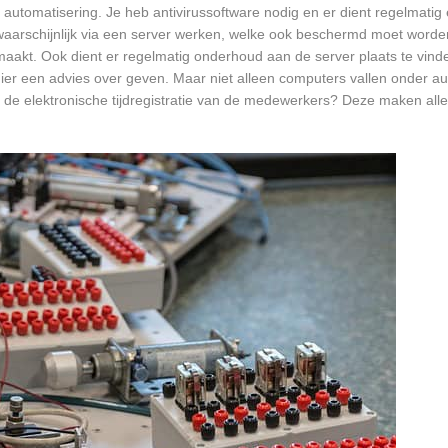
 automatisering. Je heb antivirussoftware nodig en er dient regelmatig
waarschijnlijk via een server werken, welke ook beschermd moet worde
akt. Ook dient er regelmatig onderhoud aan de server plaats te vind
 hier een advies over geven. Maar niet alleen computers vallen onder a
 de elektronische tijdregistratie van de medewerkers? Deze maken all