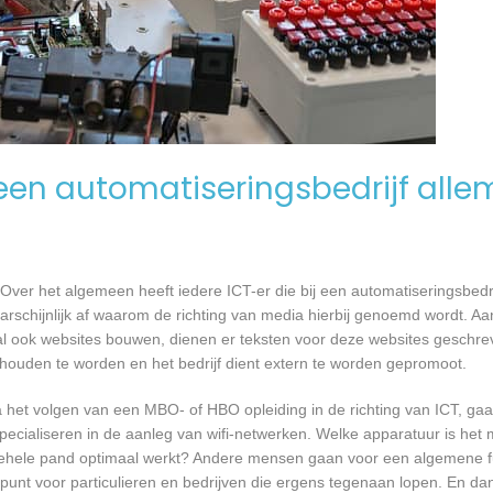
en automatiseringsbedrijf alle
Over het algemeen heeft iedere ICT-er die bij een automatiseringsbed
waarschijnlijk af waarom de richting van media hierbij genoemd wordt. 
al ook websites bouwen, dienen er teksten voor deze websites geschre
gehouden te worden en het bedrijf dient extern te worden gepromoot.
a het volgen van een MBO- of HBO opleiding in de richting van ICT, g
pecialiseren in de aanleg van wifi-netwerken. Welke apparatuur is het 
et gehele pand optimaal werkt? Andere mensen gaan voor een algemene f
unt voor particulieren en bedrijven die ergens tegenaan lopen. En dan 