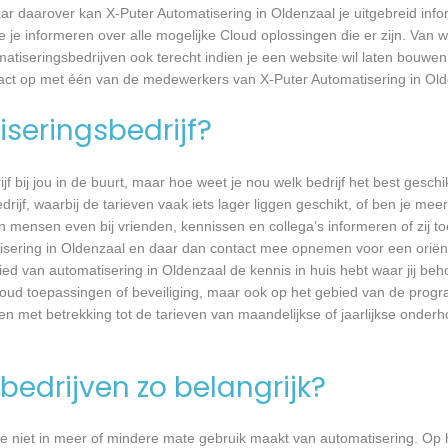
r daarover kan X-Puter Automatisering in Oldenzaal je uitgebreid inf
je informeren over alle mogelijke Cloud oplossingen die er zijn. Van w
atiseringsbedrijven ook terecht indien je een website wil laten bouwen
tact op met één van de medewerkers van X-Puter Automatisering in Old
seringsbedrijf?
jf bij jou in de buurt, maar hoe weet je nou welk bedrijf het best geschi
rijf, waarbij de tarieven vaak iets lager liggen geschikt, of ben je meer
 mensen even bij vrienden, kennissen en collega’s informeren of zij to
tisering in Oldenzaal en daar dan contact mee opnemen voor een oriën
bied van automatisering in Oldenzaal de kennis in huis hebt waar jij beh
oud toepassingen of beveiliging, maar ook op het gebied van de prog
ken met betrekking tot de tarieven van maandelijkse of jaarlijkse ond
bedrijven zo belangrijk?
e niet in meer of mindere mate gebruik maakt van automatisering. Op 