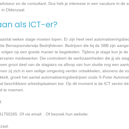
 adviseur en de consultant. Dus heb je interesse in een vacature in de a
 in Oldenzaal.
aan als ICT-er?
 aantal weken stage moeten lopen. Er zijn heel veel automatiseringsbed
tie Beroepsonderwijs Bedrijfsleven. Bedrijven die bij de SBB zijn aang
volgen op een goede manier te begeleiden. Tijdens je stage kun je de 
rvaren medewerker. Die controleert de werkzaamheden die jij als stagia
t een groot deel van de stagiairs na afloop van hun studie nog een aantal
en zij zich in een veilige omgeving verder ontwikkelen, alvorens de v
kkelt, groeit het aantal automatiseringsbedrijven zoals X-Puter Automati
tal beschikbare arbeidsplaatsen toe. Op dit moment is de ICT sector é
ed te noemen.
f.
41750265. Of via email:
. Of bezoek hun website:
zaal.