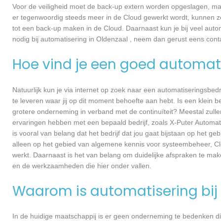
Voor de veiligheid moet de back-up extern worden opgeslagen, maa
er tegenwoordig steeds meer in de Cloud gewerkt wordt, kunnen ze 
tot een back-up maken in de Cloud. Daarnaast kun je bij veel autom
nodig bij automatisering in Oldenzaal , neem dan gerust eens con
Hoe vind je een goed automati
Natuurlijk kun je via internet op zoek naar een automatiseringsbedri
te leveren waar jij op dit moment behoefte aan hebt. Is een klein bed
grotere onderneming in verband met de continuïteit? Meestal zullen
ervaringen hebben met een bepaald bedrijf, zoals X-Puter Automa
is vooral van belang dat het bedrijf dat jou gaat bijstaan op het ge
alleen op het gebied van algemene kennis voor systeembeheer, Cl
werkt. Daarnaast is het van belang om duidelijke afspraken te ma
en de werkzaamheden die hier onder vallen.
Waarom is automatisering bij 
In de huidige maatschappij is er geen onderneming te bedenken di