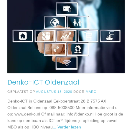
Denko-ICT Oldenzaal
GEPLAATST OP
AUGUSTUS 18, 2020
DOOR
MARC
Denko-ICT in Oldenzaal Eekboerstraat 28 B 7575 AX
Oldenzaal Bel ons op: 088-5008500 Meer informatie vind u
op: www.denko.nl Of mail naar:
info@denko.nl
Hoe groot is de
kans op een baan als ICT-er? Tijdens je opleiding op zowel
MBO als op HBO niveau
... Verder lezen