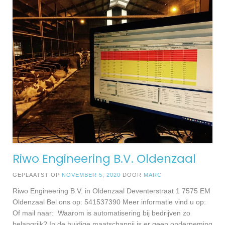
Riwo Engineering B.V. Oldenzaal
GEPLAATST OP
NOVEMBER 5, 2020
DOOR
MARC
Riwo Engineering B.V. in Oldenzaal Deventerstraat 1 7575 EM
Oldenzaal Bel ons op: 541537390 Meer informatie vind u op:
Of mail naar: Waarom is automatisering bij bedrijven zo
belangrijk? In de huidige maatschappij is er geen onderneming