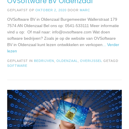
OVSoftware BV Oldenzaal
GEPLAATST OP
OKTOBER 2, 2020
DOOR
MARC
OVSoftware BV in Oldenzaal Burgemeester Wallerstraat 179
7574 AN Oldenzaal Bel ons op: 0541-533111 Meer informatie
vind u op: Of mail naar:
info@ovsoftware.com
Wat doen
software bedrijven? Zoals je op de website van OVSoftware
BV in Oldenzaal kunt lezen ontwikkelen en verkopen
... Verder
lezen
GEPLAATST IN
BEDRIJVEN
,
OLDENZAAL
,
OVERIJSSEL
GETAGD
SOFTWARE