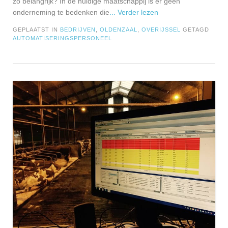
zo belangrijk? In de huidige maatschappij is er geen
onderneming te bedenken die
... Verder lezen
GEPLAATST IN
BEDRIJVEN
,
OLDENZAAL
,
OVERIJSSEL
GETAGD
AUTOMATISERINGSPERSONEEL