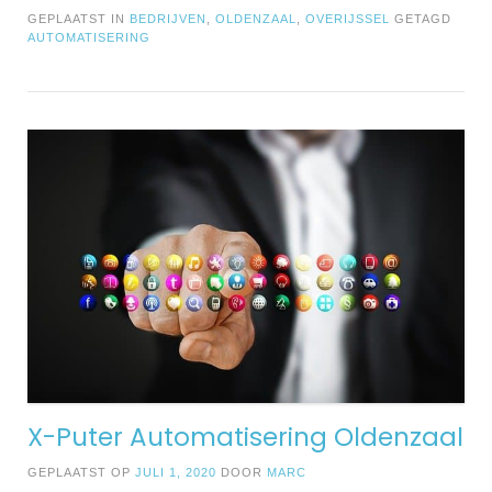
GEPLAATST IN
BEDRIJVEN
,
OLDENZAAL
,
OVERIJSSEL
GETAGD
AUTOMATISERING
X-Puter Automatisering Oldenzaal
GEPLAATST OP
JULI 1, 2020
DOOR
MARC