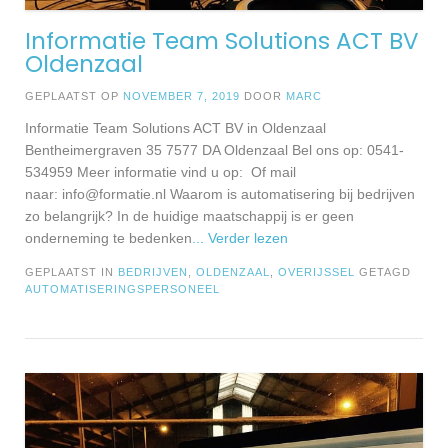
Informatie Team Solutions ACT BV
Oldenzaal
GEPLAATST OP
NOVEMBER 7, 2019
DOOR
MARC
Informatie Team Solutions ACT BV in Oldenzaal
Bentheimergraven 35 7577 DA Oldenzaal Bel ons op: 0541-
534959 Meer informatie vind u op: Of mail
naar:
info@formatie.nl
Waarom is automatisering bij bedrijven
zo belangrijk? In de huidige maatschappij is er geen
onderneming te bedenken
... Verder lezen
GEPLAATST IN
BEDRIJVEN
,
OLDENZAAL
,
OVERIJSSEL
GETAGD
AUTOMATISERINGSPERSONEEL