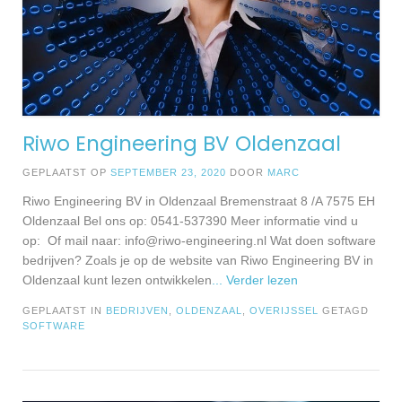
Riwo Engineering BV Oldenzaal
GEPLAATST OP
SEPTEMBER 23, 2020
DOOR
MARC
Riwo Engineering BV in Oldenzaal Bremenstraat 8 /A 7575 EH
Oldenzaal Bel ons op: 0541-537390 Meer informatie vind u
op: Of mail naar:
info@riwo-engineering.nl
Wat doen software
bedrijven? Zoals je op de website van Riwo Engineering BV in
Oldenzaal kunt lezen ontwikkelen
... Verder lezen
GEPLAATST IN
BEDRIJVEN
,
OLDENZAAL
,
OVERIJSSEL
GETAGD
SOFTWARE