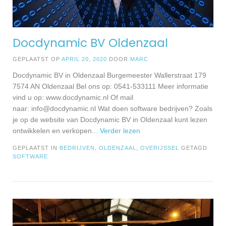
Docdynamic BV Oldenzaal
GEPLAATST OP
APRIL 20, 2020
DOOR
MARC
Docdynamic BV in Oldenzaal Burgemeester Wallerstraat 179
7574 AN Oldenzaal Bel ons op: 0541-533111 Meer informatie
vind u op: www.docdynamic.nl Of mail
naar:
info@docdynamic.nl
Wat doen software bedrijven? Zoals
je op de website van Docdynamic BV in Oldenzaal kunt lezen
ontwikkelen en verkopen
... Verder lezen
GEPLAATST IN
BEDRIJVEN
,
OLDENZAAL
,
OVERIJSSEL
GETAGD
SOFTWARE