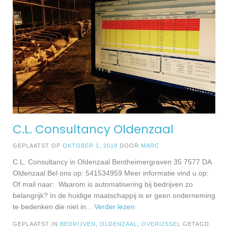
C.L. Consultancy Oldenzaal
GEPLAATST OP
OKTOBER 1, 2019
DOOR
MARC
C.L. Consultancy in Oldenzaal Bentheimergraven 35 7577 DA
Oldenzaal Bel ons op: 541534959 Meer informatie vind u op:
Of mail naar: Waarom is automatisering bij bedrijven zo
belangrijk? In de huidige maatschappij is er geen onderneming
te bedenken die niet in
... Verder lezen
GEPLAATST IN
BEDRIJVEN
,
OLDENZAAL
,
OVERIJSSEL
GETAGD