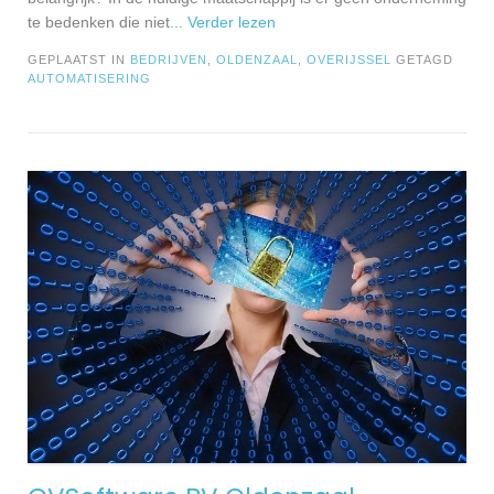
te bedenken die niet
... Verder lezen
GEPLAATST IN
BEDRIJVEN
,
OLDENZAAL
,
OVERIJSSEL
GETAGD
AUTOMATISERING