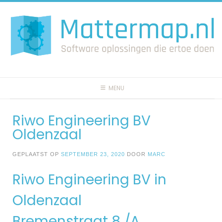
Spring
naar
inhoud
MENU
Riwo Engineering BV
Oldenzaal
GEPLAATST OP
SEPTEMBER 23, 2020
DOOR
MARC
Riwo Engineering BV in
Oldenzaal
Bremenstraat 8 /A