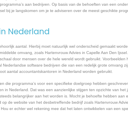
ste programma’s aan bedrijven. Op basis van de behoeften van een ond
ssel bij je langskomen om je te adviseren over de meest geschikte pr
 in Nederland
 behoorlijk aantal. Hierbij moet natuurlijk wel onderscheid gemaakt word
gemiddelde omvang, zoals Hartenvrouw Advies in Capelle Aan Den Ijssel
 schaal door mensen over de hele wereld wordt gebruikt. Voorbeelden h
al Nederlandse software bedrijven die van een redelijk grote omvang zij
root aantal accountantskantoren in Nederland worden gebruikt.
rijven die programma’s voor een specifieke doelgroep hebben geschrev
n in Nederland. Dat was een aanzienlijke stijgen ten opzichte van het j
T steeds belangrijker aan het worden is. Mocht je behoefte hebben aa
rd op de website van het desbetreffende bedrijf zoals Hartenvrouw Advi
. Hou er echter wel rekening mee dat het laten ontwikkelen van een spe