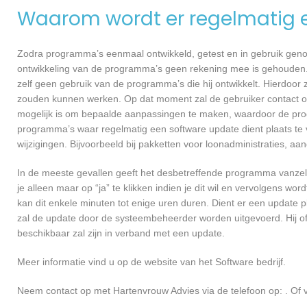
Waarom wordt er regelmatig 
Zodra programma’s eenmaal ontwikkeld, getest en in gebruik genome
ontwikkeling van de programma’s geen rekening mee is gehouden.
zelf geen gebruik van de programma’s die hij ontwikkelt. Hierdoor z
zouden kunnen werken. Op dat moment zal de gebruiker contact o
mogelijk is om bepaalde aanpassingen te maken, waardoor de prog
programma’s waar regelmatig een software update dient plaats te 
wijzigingen. Bijvoorbeeld bij pakketten voor loonadministraties, a
In de meeste gevallen geeft het desbetreffende programma vanzelf 
je alleen maar op “ja” te klikken indien je dit wil en vervolgens wor
kan dit enkele minuten tot enige uren duren. Dient er een update p
zal de update door de systeembeheerder worden uitgevoerd. Hij of
beschikbaar zal zijn in verband met een update.
Meer informatie vind u op de website van het Software bedrijf.
Neem contact op met Hartenvrouw Advies via de telefoon op: . Of 