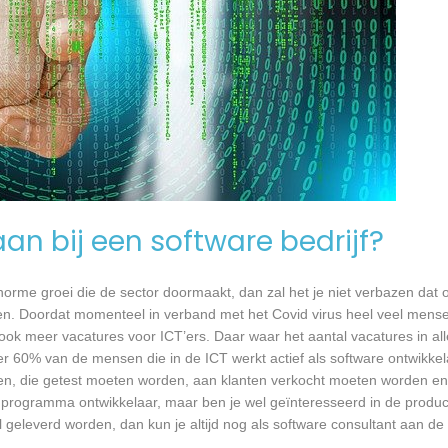
an bij een software bedrijf?
 enorme groei die de sector doormaakt, dan zal het je niet verbazen dat
en. Doordat momenteel in verband met het Covid virus heel veel mense
ook meer vacatures voor ICT’ers. Daar waar het aantal vacatures in a
eer 60% van de mensen die in de ICT werkt actief als software ontwikkel
n, die getest moeten worden, aan klanten verkocht moeten worden en t
 programma ontwikkelaar, maar ben je wel geïnteresseerd in de produc
 geleverd worden, dan kun je altijd nog als software consultant aan de 