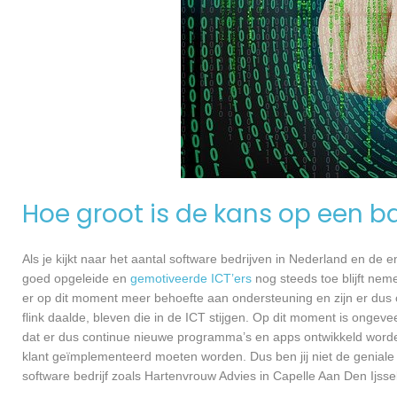
Hoe groot is de kans op een ba
Als je kijkt naar het aantal software bedrijven in Nederland en de
goed opgeleide en
gemotiveerde ICT’ers
nog steeds toe blijft nem
er op dit moment meer behoefte aan ondersteuning en zijn er dus 
flink daalde, bleven die in de ICT stijgen. Op dit moment is ongev
dat er dus continue nieuwe programma’s en apps ontwikkeld worde
klant geïmplementeerd moeten worden. Dus ben jij niet de geniale
software bedrijf zoals Hartenvrouw Advies in Capelle Aan Den Ijssel