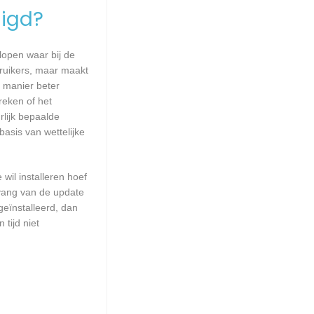
igd?
lopen waar bij de
ruikers, maar maakt
e manier beter
eken of het
lijk bepaalde
asis van wettelijke
wil installeren hoef
mvang van de update
geïnstalleerd, dan
tijd niet