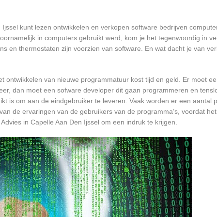
n Ijssel kunt lezen ontwikkelen en verkopen software bedrijven compu
oornamelijk in computers gebruikt werd, kom je het tegenwoordig in v
oons en thermostaten zijn voorzien van software. En wat dacht je van ver
et ontwikkelen van nieuwe programmatuur kost tijd en geld. Er moet e
er, dan moet een sofware developer dit gaan programmeren en tensl
 is om aan de eindgebruiker te leveren. Vaak worden er een aantal pil
an de ervaringen van de gebruikers van de programma’s, voordat het
Advies in Capelle Aan Den Ijssel om een indruk te krijgen.