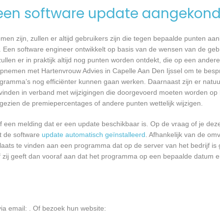
een software update aangekond
n zijn, zullen er altijd gebruikers zijn die tegen bepaalde punten aan
 Een software engineer ontwikkelt op basis van de wensen van de geb
ullen er in praktijk altijd nog punten worden ontdekt, die op een ander
pnemen met Hartenvrouw Advies in Capelle Aan Den Ijssel om te bespr
ramma’s nog efficiënter kunnen gaan werken. Daarnaast zijn er natuur
vinden in verband met wijzigingen die doorgevoerd moeten worden op b
angezien de premiepercentages of andere punten wettelijk wijzigen.
een melding dat er een update beschikbaar is. Op de vraag of je deze 
dt de software
update automatisch geïnstalleerd
. Afhankelijk van de o
laats te vinden aan een programma dat op de server van het bedrijf is 
 zij geeft dan vooraf aan dat het programma op een bepaalde datum en 
via email:
. Of bezoek hun website: