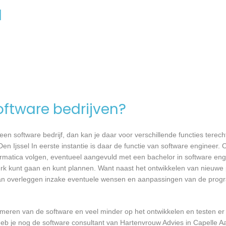
l
software bedrijven?
n software bedrijf, dan kan je daar voor verschillende functies terecht
n Ijssel In eerste instantie is daar de functie van software engineer. 
formatica volgen, eventueel aangevuld met een bachelor in software en
 werk kunt gaan en kunt plannen. Want naast het ontwikkelen van nieuwe
 kan overleggen inzake eventuele wensen en aanpassingen van de prog
mmeren van de software en veel minder op het ontwikkelen en testen er
heb je nog de software consultant van Hartenvrouw Advies in Capelle Aa