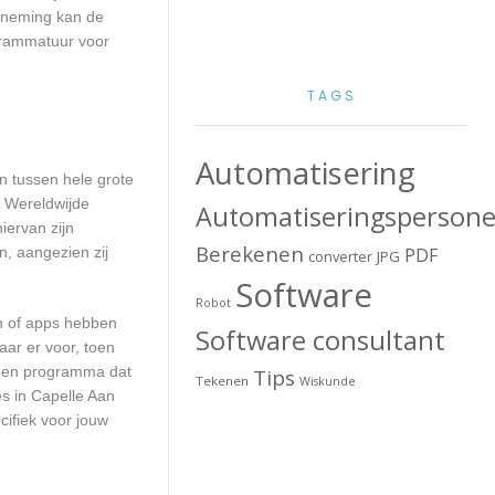
erneming kan de
ogrammatuur voor
TAGS
Automatisering
en tussen hele grote
. Wereldwijde
Automatiseringspersone
iervan zijn
Berekenen
n, aangezien zij
PDF
converter
JPG
Software
Robot
en of apps hebben
Software consultant
aar er voor, toen
n een programma dat
Tips
Tekenen
Wiskunde
es in Capelle Aan
cifiek voor jouw