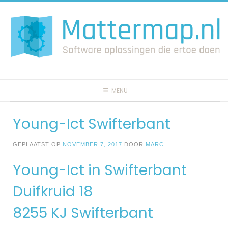
Spring
naar
inhoud
MENU
Young-Ict Swifterbant
GEPLAATST OP
NOVEMBER 7, 2017
DOOR
MARC
Young-Ict in Swifterbant
Duifkruid 18
8255 KJ Swifterbant