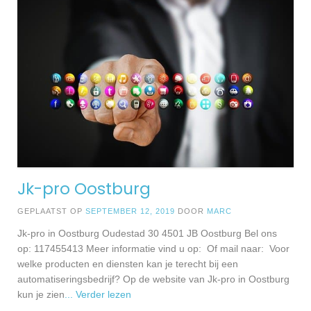
Jk-pro Oostburg
GEPLAATST OP
SEPTEMBER 12, 2019
DOOR
MARC
Jk-pro in Oostburg Oudestad 30 4501 JB Oostburg Bel ons
op: 117455413 Meer informatie vind u op: Of mail naar: Voor
welke producten en diensten kan je terecht bij een
automatiseringsbedrijf? Op de website van Jk-pro in Oostburg
kun je zien
... Verder lezen