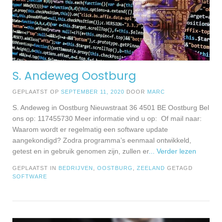
S. Andeweg Oostburg
GEPLAATST OP
SEPTEMBER 11, 2020
DOOR
MARC
S. Andeweg in Oostburg Nieuwstraat 36 4501 BE Oostburg Bel
ons op: 117455730 Meer informatie vind u op: Of mail naar:
Waarom wordt er regelmatig een software update
aangekondigd? Zodra programma’s eenmaal ontwikkeld,
getest en in gebruik genomen zijn, zullen er
... Verder lezen
GEPLAATST IN
BEDRIJVEN
,
OOSTBURG
,
ZEELAND
GETAGD
SOFTWARE