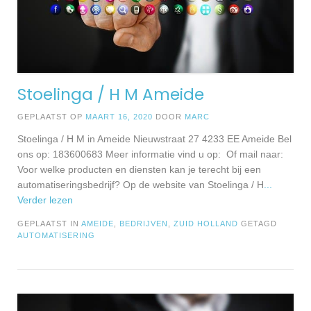
Stoelinga / H M Ameide
GEPLAATST OP
MAART 16, 2020
DOOR
MARC
Stoelinga / H M in Ameide Nieuwstraat 27 4233 EE Ameide Bel
ons op: 183600683 Meer informatie vind u op: Of mail naar:
Voor welke producten en diensten kan je terecht bij een
automatiseringsbedrijf? Op de website van Stoelinga / H
...
Verder lezen
GEPLAATST IN
AMEIDE
,
BEDRIJVEN
,
ZUID HOLLAND
GETAGD
AUTOMATISERING