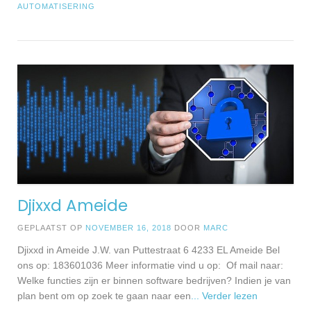
AUTOMATISERING
Djixxd Ameide
GEPLAATST OP
NOVEMBER 16, 2018
DOOR
MARC
Djixxd in Ameide J.W. van Puttestraat 6 4233 EL Ameide Bel
ons op: 183601036 Meer informatie vind u op: Of mail naar:
Welke functies zijn er binnen software bedrijven? Indien je van
plan bent om op zoek te gaan naar een
... Verder lezen