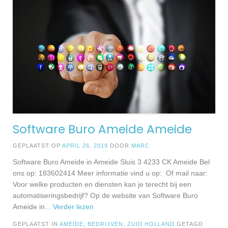
Software Buro Ameide Ameide
GEPLAATST OP
APRIL 26, 2019
DOOR
MARC
Software Buro Ameide in Ameide Sluis 3 4233 CK Ameide Bel
ons op: 183602414 Meer informatie vind u op: Of mail naar:
Voor welke producten en diensten kan je terecht bij een
automatiseringsbedrijf? Op de website van Software Buro
Ameide in
... Verder lezen
GEPLAATST IN
AMEIDE
,
BEDRIJVEN
,
ZUID HOLLAND
GETAGD