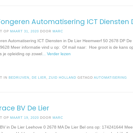
ongeren Automatisering ICT Diensten D
ST OP
MAART 31, 2020
DOOR
MARC
ren Automatisering ICT Diensten in De Lier Heemwerf 50 2678 DP De 
9628 Meer informatie vind u op: Of mail naar: Hoe groot is de kans o
s je opleiding op zowel
... Verder lezen
T IN
BEDRIJVEN
,
DE LIER
,
ZUID HOLLAND
GETAGD
AUTOMATISERING
ace BV De Lier
ST OP
MAART 19, 2020
DOOR
MARC
BV in De Lier Leehove 0 2678 MA De Lier Bel ons op: 174241644 Meer 