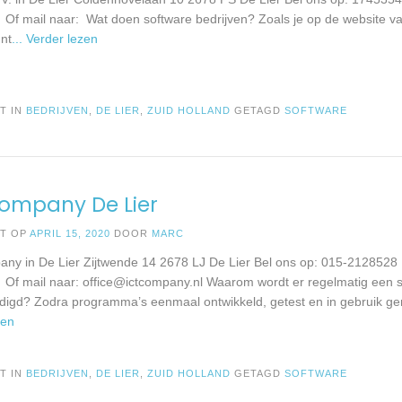
: Of mail naar: Wat doen software bedrijven? Zoals je op de website va
unt
... Verder lezen
T IN
BEDRIJVEN
,
DE LIER
,
ZUID HOLLAND
GETAGD
SOFTWARE
ompany De Lier
ST OP
APRIL 15, 2020
DOOR
MARC
ny in De Lier Zijtwende 14 2678 LJ De Lier Bel ons op: 015-2128528 
: Of mail naar:
office@ictcompany.nl
Waarom wordt er regelmatig een s
igd? Zodra programma’s eenmaal ontwikkeld, getest en in gebruik ge
zen
T IN
BEDRIJVEN
,
DE LIER
,
ZUID HOLLAND
GETAGD
SOFTWARE