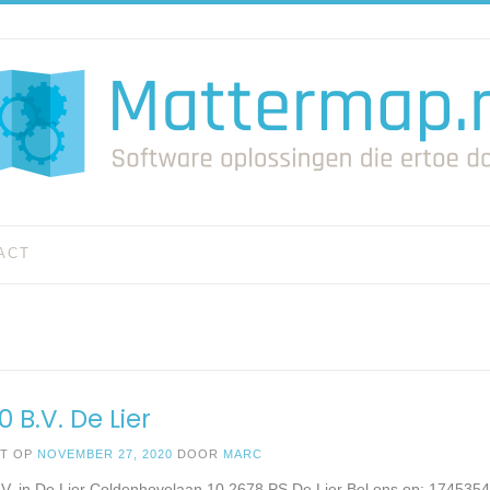
ACT
0 B.V. De Lier
ST OP
NOVEMBER 27, 2020
DOOR
MARC
.V. in De Lier Coldenhovelaan 10 2678 PS De Lier Bel ons op: 174535