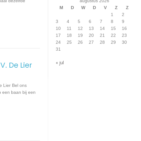
augustus 2026
aal dezelfde
M
D
W
D
V
Z
Z
1
2
3
4
5
6
7
8
9
10
11
12
13
14
15
16
17
18
19
20
21
22
23
24
25
26
27
28
29
30
31
« jul
. De Lier
 Lier Bel ons
p een baan bij een