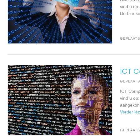
vind u op
De Lier k
GEPLAATS
ICT C
GEPLAAT
ICT Compa
vind u op
aangekond
Verder le
GEPLAATS