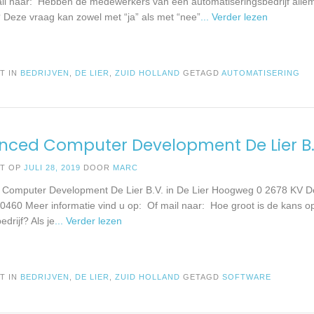
il naar: Hebben de medewerkers van een automatiseringsbedrijf allem
? Deze vraag kan zowel met “ja” als met “nee”
... Verder lezen
T IN
BEDRIJVEN
,
DE LIER
,
ZUID HOLLAND
GETAGD
AUTOMATISERING
ced Computer Development De Lier B.V
ST OP
JULI 28, 2019
DOOR
MARC
Computer Development De Lier B.V. in De Lier Hoogweg 0 2678 KV De
0460 Meer informatie vind u op: Of mail naar: Hoe groot is de kans o
edrijf? Als je
... Verder lezen
T IN
BEDRIJVEN
,
DE LIER
,
ZUID HOLLAND
GETAGD
SOFTWARE