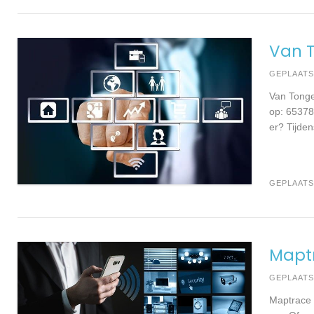
Van T
GEPLAAT
Van Tonge
op: 65378
er? Tijden
GEPLAATS
Maptr
GEPLAAT
Maptrace 