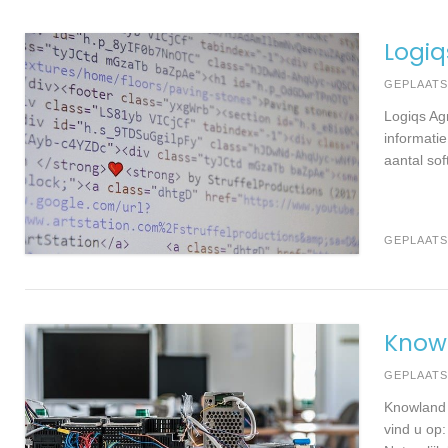
Logiq
GEPLAAT
Logiqs Ag
informatie
aantal so
GEPLAATS
Knowl
GEPLAAT
Knowland 
vind u op