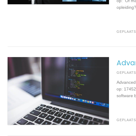
op: Of ma
opleiding
GEPLAATS
Advan
GEPLAAT
Advanced 
op: 17452
software b
GEPLAATS