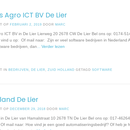
s Agro ICT BV De Lier
ST OP
FEBRUARI 2, 2019
DOOR
MARC
ro ICT BV in De Lier Lierweg 20 2678 CW De Lier Bel ons op: 0174-5
 vind u op: Of mail naar: Zijn er veel software bedrijven in Nederland Al
ftware bedrijven, dan
... Verder lezen
T IN
BEDRIJVEN
,
DE LIER
,
ZUID HOLLAND
GETAGD
SOFTWARE
and De Lier
ST OP
DECEMBER 29, 2018
DOOR
MARC
in De Lier van Hamalstraat 10 2678 TN De Lier Bel ons op: 017-46264
: Of mail naar: Hoe vind je een goed automatiseringsbedrijf? Of heb je