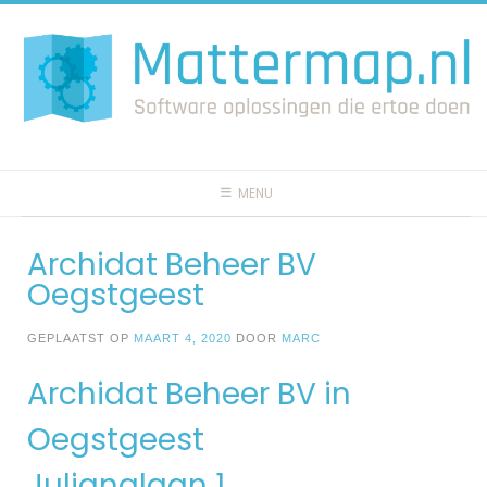
Spring
naar
inhoud
MENU
Archidat Beheer BV
Oegstgeest
GEPLAATST OP
MAART 4, 2020
DOOR
MARC
Archidat Beheer BV in
Oegstgeest
Julianalaan 1