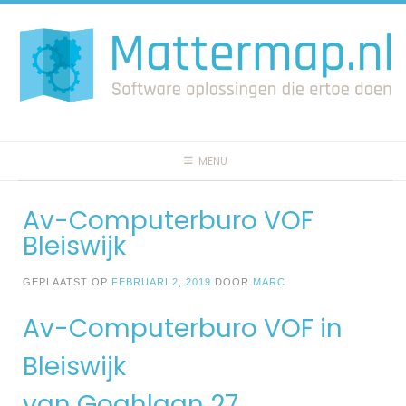
Spring
naar
inhoud
MENU
Av-Computerburo VOF
Bleiswijk
GEPLAATST OP
FEBRUARI 2, 2019
DOOR
MARC
Av-Computerburo VOF in
Bleiswijk
van Goghlaan 27