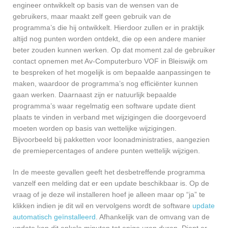
engineer ontwikkelt op basis van de wensen van de
gebruikers, maar maakt zelf geen gebruik van de
programma’s die hij ontwikkelt. Hierdoor zullen er in praktijk
altijd nog punten worden ontdekt, die op een andere manier
beter zouden kunnen werken. Op dat moment zal de gebruiker
contact opnemen met Av-Computerburo VOF in Bleiswijk om
te bespreken of het mogelijk is om bepaalde aanpassingen te
maken, waardoor de programma’s nog efficiënter kunnen
gaan werken. Daarnaast zijn er natuurlijk bepaalde
programma’s waar regelmatig een software update dient
plaats te vinden in verband met wijzigingen die doorgevoerd
moeten worden op basis van wettelijke wijzigingen.
Bijvoorbeeld bij pakketten voor loonadministraties, aangezien
de premiepercentages of andere punten wettelijk wijzigen.
In de meeste gevallen geeft het desbetreffende programma
vanzelf een melding dat er een update beschikbaar is. Op de
vraag of je deze wil installeren hoef je alleen maar op “ja” te
klikken indien je dit wil en vervolgens wordt de software
update
automatisch geïnstalleerd
. Afhankelijk van de omvang van de
update kan dit enkele minuten tot enige uren duren. Dient er