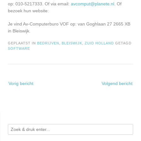
op: 010-5217333. Of via email:
avcomput@planete.nl
. Of
bezoek hun website:
Je vind Av-Computerburo VOF op: van Goghlaan 27 2665 XB
in Bleiswijk.
GEPLAATST IN
BEDRIJVEN
,
BLEISWIJK
,
ZUID HOLLAND
GETAGD
SOFTWARE
Bericht
Vorig bericht
Volgend bericht
navigatie