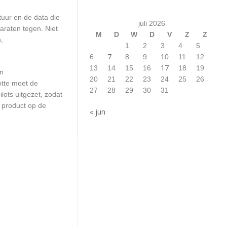
uur en de data die
juli 2026
araten tegen. Niet
M
D
W
D
V
Z
Z
,
1
2
3
4
5
7
6
8
9
10
11
12
17
13
14
15
16
18
19
en
20
21
22
23
24
25
26
otte moet de
27
28
29
30
31
ots uitgezet, zodat
 product op de
« jun