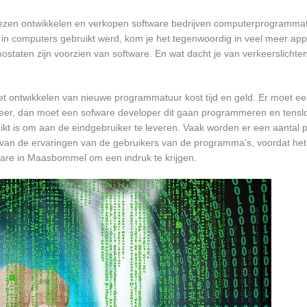
lezen ontwikkelen en verkopen software bedrijven computerprogrammat
in computers gebruikt werd, kom je het tegenwoordig in veel meer app
mostaten zijn voorzien van software. En wat dacht je van verkeerslichten
et ontwikkelen van nieuwe programmatuur kost tijd en geld. Er moet e
er, dan moet een sofware developer dit gaan programmeren en tensl
 is om aan de eindgebruiker te leveren. Vaak worden er een aantal pil
an de ervaringen van de gebruikers van de programma’s, voordat het
tware in Maasbommel om een indruk te krijgen.