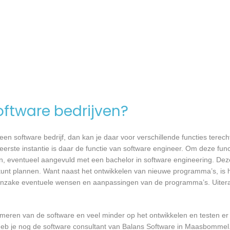
software bedrijven?
n software bedrijf, dan kan je daar voor verschillende functies terecht
rste instantie is daar de functie van software engineer. Om deze func
en, eventueel aangevuld met een bachelor in software engineering. Dez
 kunt plannen. Want naast het ontwikkelen van nieuwe programma’s, is h
 inzake eventuele wensen en aanpassingen van de programma’s. Uiteraa
mmeren van de software en veel minder op het ontwikkelen en testen er
 heb je nog de software consultant van Balans Software in Maasbommel.