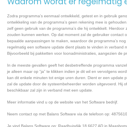
Waarom wordt er regelmatig 
Zodra programma’s eenmaal ontwikkeld, getest en in gebruik genome
ontwikkeling van de programma’s geen rekening mee is gehouden.
zelf geen gebruik van de programma’s die hij ontwikkelt. Hierdoor z
zouden kunnen werken. Op dat moment zal de gebruiker contact 
bepaalde aanpassingen te maken, waardoor de programma’s nog ef
regelmatig een software update dient plaats te vinden in verband 
Bijvoorbeeld bij pakketten voor loonadministraties, aangezien de p
In de meeste gevallen geeft het desbetreffende programma vanzelf 
je alleen maar op “ja” te klikken indien je dit wil en vervolgens wor
kan dit enkele minuten tot enige uren duren. Dient er een update p
zal de update door de systeembeheerder worden uitgevoerd. Hij of
beschikbaar zal zijn in verband met een update.
Meer informatie vind u op de website van het Software bedrijf.
Neem contact op met Balans Software via de telefoon op: 4875610
Je vind Balans Software op: Raadhuisdijk 18 6627 AD in Maasbom