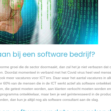
an bij een software bedrijf?
 enorme groei die de sector doormaakt, dan zal het je niet verbazen dat
en. Doordat momenteel in verband met het Covid virus heel veel mense
ook meer vacatures voor ICT’ers. Daar waar het aantal vacatures in a
eer 60% van de mensen die in de ICT werkt actief als software ontwikkel
n, die getest moeten worden, aan klanten verkocht moeten worden en t
 programma ontwikkelaar, maar ben je wel geïnteresseerd in de produc
den, dan kun je altijd nog als software consultant aan de slag.