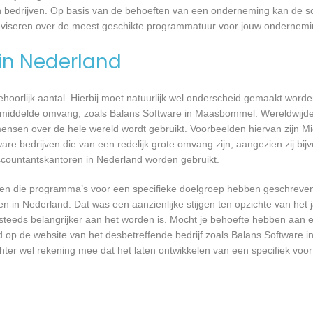
n bedrijven. Op basis van de behoeften van een onderneming kan de so
dviseren over de meest geschikte programmatuur voor jouw ondernemi
 in Nederland
 behoorlijk aantal. Hierbij moet natuurlijk wel onderscheid gemaakt word
gemiddelde omvang, zoals Balans Software in Maasbommel. Wereldwijde 
nsen over de hele wereld wordt gebruikt. Voorbeelden hiervan zijn Mi
are bedrijven die van een redelijk grote omvang zijn, aangezien zij bij
ccountantskantoren in Nederland worden gebruikt.
rijven die programma’s voor een specifieke doelgroep hebben geschrev
n in Nederland. Dat was een aanzienlijke stijgen ten opzichte van het j
T steeds belangrijker aan het worden is. Mocht je behoefte hebben aa
rd op de website van het desbetreffende bedrijf zoals Balans Software
chter wel rekening mee dat het laten ontwikkelen van een specifiek vo