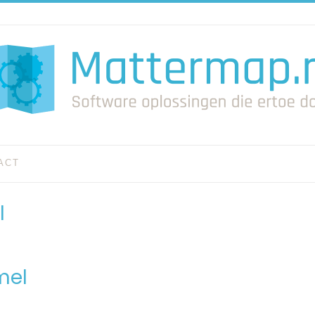
ACT
l
mel