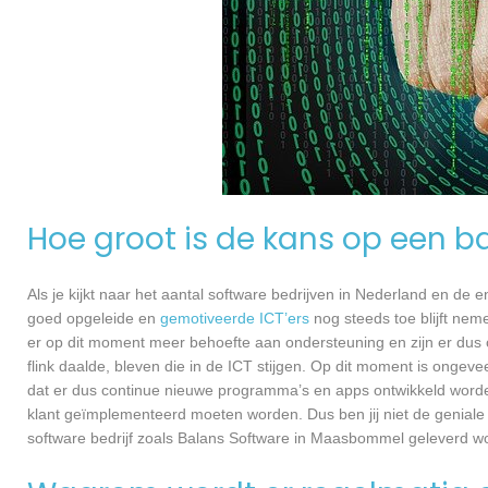
Hoe groot is de kans op een ba
Als je kijkt naar het aantal software bedrijven in Nederland en de
goed opgeleide en
gemotiveerde ICT’ers
nog steeds toe blijft nem
er op dit moment meer behoefte aan ondersteuning en zijn er dus 
flink daalde, bleven die in de ICT stijgen. Op dit moment is ongev
dat er dus continue nieuwe programma’s en apps ontwikkeld worde
klant geïmplementeerd moeten worden. Dus ben jij niet de geniale
software bedrijf zoals Balans Software in Maasbommel geleverd wor