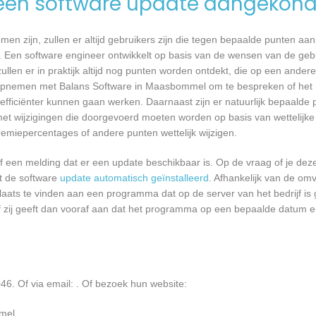
een software update aangekond
n zijn, zullen er altijd gebruikers zijn die tegen bepaalde punten aan
 Een software engineer ontwikkelt op basis van de wensen van de geb
ullen er in praktijk altijd nog punten worden ontdekt, die op een ander
opnemen met Balans Software in Maasbommel om te bespreken of het m
ficiënter kunnen gaan werken. Daarnaast zijn er natuurlijk bepaalde
met wijzigingen die doorgevoerd moeten worden op basis van wettelijke 
remiepercentages of andere punten wettelijk wijzigen.
een melding dat er een update beschikbaar is. Op de vraag of je deze 
dt de software
update automatisch geïnstalleerd
. Afhankelijk van de o
laats te vinden aan een programma dat op de server van het bedrijf is 
 zij geeft dan vooraf aan dat het programma op een bepaalde datum en 
46. Of via email:
. Of bezoek hun website:
mel.