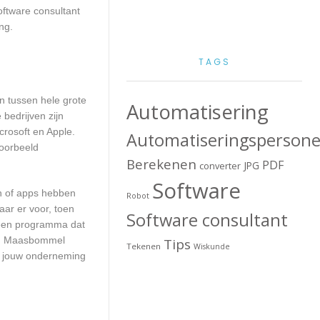
ftware consultant
ng.
TAGS
en tussen hele grote
Automatisering
bedrijven zijn
crosoft en Apple.
Automatiseringspersone
voorbeeld
Berekenen
PDF
JPG
converter
Software
en of apps hebben
Robot
aar er voor, toen
Software consultant
n een programma dat
 in Maasbommel
Tips
Tekenen
Wiskunde
or jouw onderneming