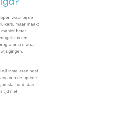
igd?
lopen waar bij de
ruikers, maar maakt
e manier beter
ogelijk is om
 programma’s waar
wijzigingen.
wil installeren hoef
mvang van de update
geïnstalleerd, dan
tijd niet