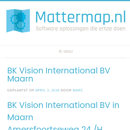
Spring
naar
inhoud
MENU
BK Vision International BV
Maarn
GEPLAATST OP
APRIL 3, 2018
DOOR
MARC
BK Vision International BV in
Maarn
Amersfoortseweg 24 /H