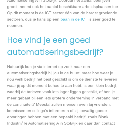
Automatisering A in Stolwijk. Doordat het aantal bedrijven
groeit, neemt ook het aantal beschikbare arbeidsplaatsen toe.
Op dit moment is de ICT sector één van de hardst groeiende
sectoren, dus je kans op een
baan in de ICT
is zeer goed te
noemen.
Hoe vind je een goed
automatiseringsbedrijf?
Natuurlijk kun je via internet op zoek naar een
automatiseringsbedrijf bij jou in de buurt, maar hoe weet je
nou welk bedrijf het best geschikt is om de dienste te leveren
waar jij op dit moment behoefte aan hebt. Is een klein bedrijf,
waarbij de tarieven vaak iets lager liggen geschikt, of ben je
meer gebaat bij een iets grotere onderneming in verband met
de continuïteit? Meestal zullen mensen even bij vrienden,
kennissen en collega’s informeren of zij toevallig goede
ervaringen hebben met een bepaald bedrijf, zoals Blonk
Industri√´le Automatisering A in Stolwijk en daar dan contact