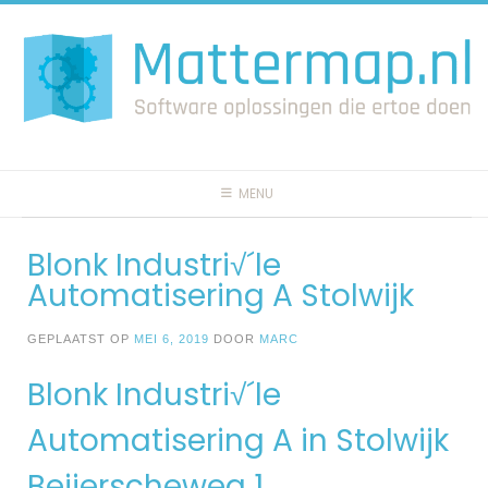
Spring
naar
inhoud
MENU
Blonk Industri√´le
Automatisering A Stolwijk
GEPLAATST OP
MEI 6, 2019
DOOR
MARC
Blonk Industri√´le
Automatisering A in Stolwijk
Beijerscheweg 1