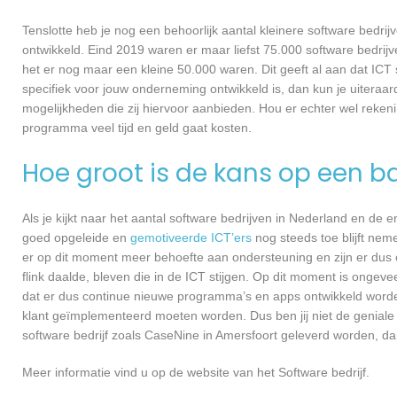
Tenslotte heb je nog een behoorlijk aantal kleinere software bed
ontwikkeld. Eind 2019 waren er maar liefst 75.000 software bedrijve
het er nog maar een kleine 50.000 waren. Dit geeft al aan dat IC
specifiek voor jouw onderneming ontwikkeld is, dan kun je uiteraar
mogelijkheden die zij hiervoor aanbieden. Hou er echter wel reken
programma veel tijd en geld gaat kosten.
Hoe groot is de kans op een ba
Als je kijkt naar het aantal software bedrijven in Nederland en de
goed opgeleide en
gemotiveerde ICT’ers
nog steeds toe blijft nem
er op dit moment meer behoefte aan ondersteuning en zijn er dus 
flink daalde, bleven die in de ICT stijgen. Op dit moment is ongev
dat er dus continue nieuwe programma’s en apps ontwikkeld worde
klant geïmplementeerd moeten worden. Dus ben jij niet de geniale
software bedrijf zoals CaseNine in Amersfoort geleverd worden, dan
Meer informatie vind u op de website van het Software bedrijf.