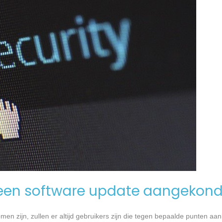
een software update aangekond
n zijn, zullen er altijd gebruikers zijn die tegen bepaalde punten aan