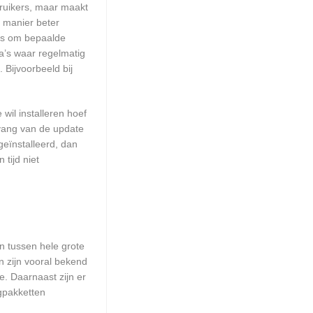
ruikers, maar maakt
e manier beter
is om bepaalde
a’s waar regelmatig
 Bijvoorbeeld bij
wil installeren hoef
mvang van de update
geïnstalleerd, dan
tijd niet
en tussen hele grote
n zijn vooral bekend
. Daarnaast zijn er
ngpakketten