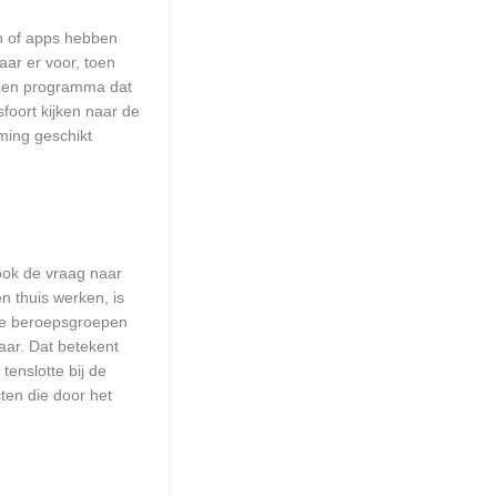
en of apps hebben
aar er voor, toen
n een programma dat
foort kijken naar de
ming geschikt
 ook de vraag naar
n thuis werken, is
lle beroepsgroepen
aar. Dat betekent
enslotte bij de
ten die door het