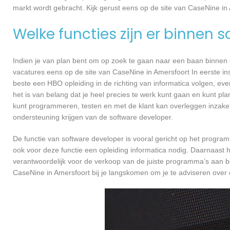
markt wordt gebracht. Kijk gerust eens op de site van CaseNine in 
Welke functies zijn er binnen 
Indien je van plan bent om op zoek te gaan naar een baan binnen ee
vacatures eens op de site van CaseNine in Amersfoort In eerste ins
beste een HBO opleiding in de richting van informatica volgen, ev
het is van belang dat je heel precies te werk kunt gaan en kunt pl
kunt programmeren, testen en met de klant kan overleggen inzake
ondersteuning krijgen van de software developer.
De functie van software developer is vooral gericht op het progra
ook voor deze functie een opleiding informatica nodig. Daarnaast 
verantwoordelijk voor de verkoop van de juiste programma’s aan 
CaseNine in Amersfoort bij je langskomen om je te adviseren ove