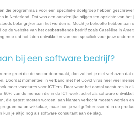
rijven die programma’s voor een specifieke doelgroep hebben geschrev
n in Nederland. Dat was een aanzienlijke stijgen ten opzichte van het j
T steeds belangrijker aan het worden is. Mocht je behoefte hebben aa
d op de website van het desbetreffende bedrijf zoals CaseNine in Amers
ing mee dat het laten ontwikkelen van een specifiek voor jouw onderne
an bij een software bedrijf?
 enorme groei die de sector doormaakt, dan zal het je niet verbazen dat
en. Doordat momenteel in verband met het Covid virus heel veel mense
ook meer vacatures voor ICT’ers. Daar waar het aantal vacatures in a
eer 60% van de mensen die in de ICT werkt actief als software ontwikkel
n, die getest moeten worden, aan klanten verkocht moeten worden en t
 programma ontwikkelaar, maar ben je wel geïnteresseerd in de produc
 kun je altijd nog als software consultant aan de slag.