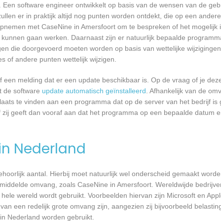
 Een software engineer ontwikkelt op basis van de wensen van de geb
ullen er in praktijk altijd nog punten worden ontdekt, die op een ander
pnemen met CaseNine in Amersfoort om te bespreken of het mogelijk 
kunnen gaan werken. Daarnaast zijn er natuurlijk bepaalde programm
gen die doorgevoerd moeten worden op basis van wettelijke wijzigingen.
 of andere punten wettelijk wijzigen.
een melding dat er een update beschikbaar is. Op de vraag of je deze 
dt de software
update automatisch geïnstalleerd
. Afhankelijk van de o
laats te vinden aan een programma dat op de server van het bedrijf is 
 zij geeft dan vooraf aan dat het programma op een bepaalde datum en 
 in Nederland
 behoorlijk aantal. Hierbij moet natuurlijk wel onderscheid gemaakt word
gemiddelde omvang, zoals CaseNine in Amersfoort. Wereldwijde bedrijve
le wereld wordt gebruikt. Voorbeelden hiervan zijn Microsoft en Apple
 van een redelijk grote omvang zijn, aangezien zij bijvoorbeeld belasti
in Nederland worden gebruikt.