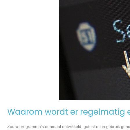
Waarom wordt er regelmatig 
Zodra programma’s eenmaal ontwikkeld, getest en in gebruik genome