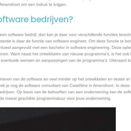
Amersfoort om een indruk te krijgen.
software bedrijven?
n software bedrijf, dan kan je daar voor verschillende functies terecht
tantie is daar de functie van software engineer. Om deze functie te ber
entueel aangevuld met een bachelor in software engineering. Deze oplei
annen. Want naast het ontwikkelen van nieuwe programma’s, is het ook b
 eventuele wensen en aanpassingen van de programma’s. Uiteraard kan
mmeren van de software en veel minder op het ontwikkelen en testen er
heb je nog de software consultant van CaseNine in Amersfoort. In deze 
bedrijven. Op basis van de behoeften van een onderneming kan de soft
r de meest geschikte programmatuur voor jouw onderneming.