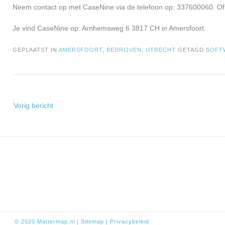
Neem contact op met CaseNine via de telefoon op: 337600060. Of 
Je vind CaseNine op: Arnhemsweg 6 3817 CH in Amersfoort.
GEPLAATST IN
AMERSFOORT
,
BEDRIJVEN
,
UTRECHT
GETAGD
SOFT
Bericht
Vorig bericht
navigatie
© 2020
Mattermap.nl
|
Sitem
ap
|
Privacybeleid