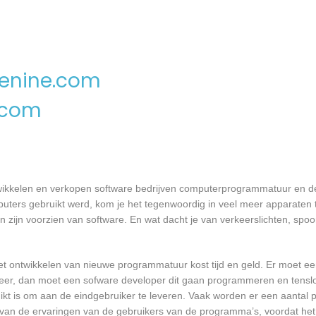
enine.com
.com
wikkelen en verkopen software bedrijven computerprogrammatuur en de
ters gebruikt werd, kom je het tegenwoordig in veel meer apparaten t
ten zijn voorzien van software. En wat dacht je van verkeerslichten, s
et ontwikkelen van nieuwe programmatuur kost tijd en geld. Er moet e
er, dan moet een sofware developer dit gaan programmeren en tensl
 is om aan de eindgebruiker te leveren. Vaak worden er een aantal pil
an de ervaringen van de gebruikers van de programma’s, voordat het