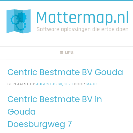
Spring
naar
inhoud
MENU
Centric Bestmate BV Gouda
GEPLAATST OP
AUGUSTUS 30, 2020
DOOR
MARC
Centric Bestmate BV in
Gouda
Doesburgweg 7