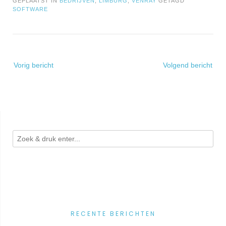
GEPLAATST IN
BEDRIJVEN
,
LIMBURG
,
VENRAY
GETAGD
SOFTWARE
Bericht
Vorig bericht
Volgend bericht
navigatie
RECENTE BERICHTEN