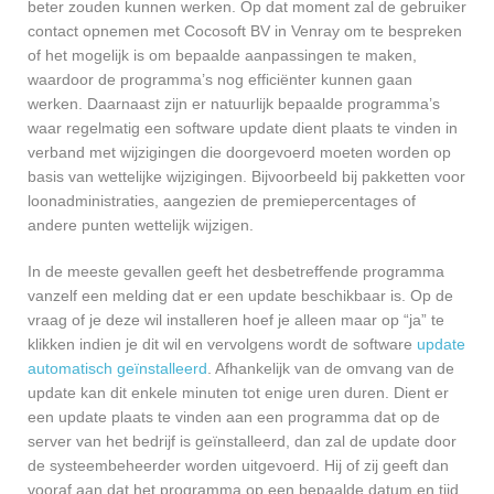
beter zouden kunnen werken. Op dat moment zal de gebruiker
contact opnemen met Cocosoft BV in Venray om te bespreken
of het mogelijk is om bepaalde aanpassingen te maken,
waardoor de programma’s nog efficiënter kunnen gaan
werken. Daarnaast zijn er natuurlijk bepaalde programma’s
waar regelmatig een software update dient plaats te vinden in
verband met wijzigingen die doorgevoerd moeten worden op
basis van wettelijke wijzigingen. Bijvoorbeeld bij pakketten voor
loonadministraties, aangezien de premiepercentages of
andere punten wettelijk wijzigen.
In de meeste gevallen geeft het desbetreffende programma
vanzelf een melding dat er een update beschikbaar is. Op de
vraag of je deze wil installeren hoef je alleen maar op “ja” te
klikken indien je dit wil en vervolgens wordt de software
update
automatisch geïnstalleerd
. Afhankelijk van de omvang van de
update kan dit enkele minuten tot enige uren duren. Dient er
een update plaats te vinden aan een programma dat op de
server van het bedrijf is geïnstalleerd, dan zal de update door
de systeembeheerder worden uitgevoerd. Hij of zij geeft dan
vooraf aan dat het programma op een bepaalde datum en tijd