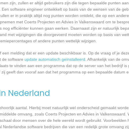
n zijn, zullen er altijd gebruikers zijn die tegen bepaalde punten aan
 Een software engineer ontwikkelt op basis van de wensen van de geb
ullen er in praktijk altijd nog punten worden ontdekt, die op een ander
pnemen met Coerts Projecten en Advies in Valkenswaard om te besprek
nog efficiënter kunnen gaan werken. Daarnaast zijn er natuurlijk be
band met wijzigingen die doorgevoerd moeten worden op basis van wette
remiepercentages of andere punten wettelijk wijzigen.
een melding dat er een update beschikbaar is. Op de vraag of je deze 
dt de software
update automatisch geïnstalleerd
. Afhankelijk van de o
laats te vinden aan een programma dat op de server van het bedrijf is 
 zij geeft dan vooraf aan dat het programma op een bepaalde datum en 
 in Nederland
 behoorlijk aantal. Hierbij moet natuurlijk wel onderscheid gemaakt word
gemiddelde omvang, zoals Coerts Projecten en Advies in Valkenswaard. 
 schaal door mensen over de hele wereld wordt gebruikt. Voorbeelden h
al Nederlandse software bedrijven die van een redelijk grote omvang zij