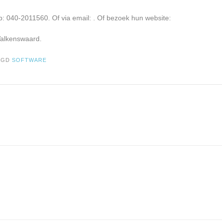
p: 040-2011560. Of via email:
. Of bezoek hun website:
Valkenswaard.
AGD
SOFTWARE