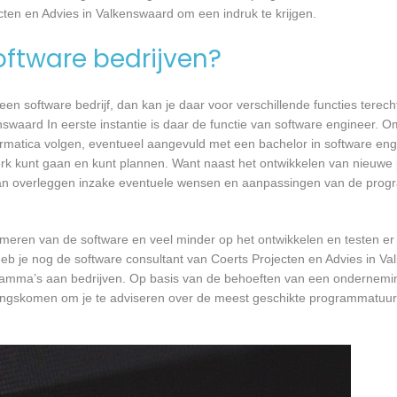
cten en Advies in Valkenswaard om een indruk te krijgen.
software bedrijven?
n software bedrijf, dan kan je daar voor verschillende functies terecht
swaard In eerste instantie is daar de functie van software engineer. O
formatica volgen, eventueel aangevuld met een bachelor in software en
 werk kunt gaan en kunt plannen. Want naast het ontwikkelen van nieuwe
 kan overleggen inzake eventuele wensen en aanpassingen van de prog
mmeren van de software en veel minder op het ontwikkelen en testen er
heb je nog de software consultant van Coerts Projecten en Advies in V
ogramma’s aan bedrijven. Op basis van de behoeften van een ondernemi
 langskomen om je te adviseren over de meest geschikte programmatuur