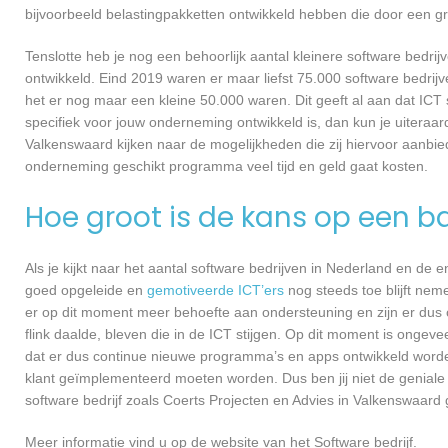
bijvoorbeeld belastingpakketten ontwikkeld hebben die door een g
Tenslotte heb je nog een behoorlijk aantal kleinere software bed
ontwikkeld. Eind 2019 waren er maar liefst 75.000 software bedrijve
het er nog maar een kleine 50.000 waren. Dit geeft al aan dat IC
specifiek voor jouw onderneming ontwikkeld is, dan kun je uiteraar
Valkenswaard kijken naar de mogelijkheden die zij hiervoor aanbie
onderneming geschikt programma veel tijd en geld gaat kosten.
Hoe groot is de kans op een ba
Als je kijkt naar het aantal software bedrijven in Nederland en de
goed opgeleide en
gemotiveerde ICT’ers
nog steeds toe blijft nem
er op dit moment meer behoefte aan ondersteuning en zijn er dus 
flink daalde, bleven die in de ICT stijgen. Op dit moment is ongev
dat er dus continue nieuwe programma’s en apps ontwikkeld worde
klant geïmplementeerd moeten worden. Dus ben jij niet de geniale
software bedrijf zoals Coerts Projecten en Advies in Valkenswaard 
Meer informatie vind u op de website van het Software bedrijf.