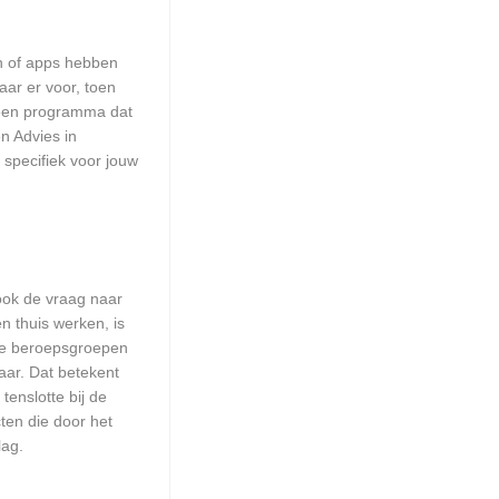
en of apps hebben
aar er voor, toen
n een programma dat
n Advies in
 specifiek voor jouw
 ook de vraag naar
n thuis werken, is
lle beroepsgroepen
aar. Dat betekent
enslotte bij de
ten die door het
lag.