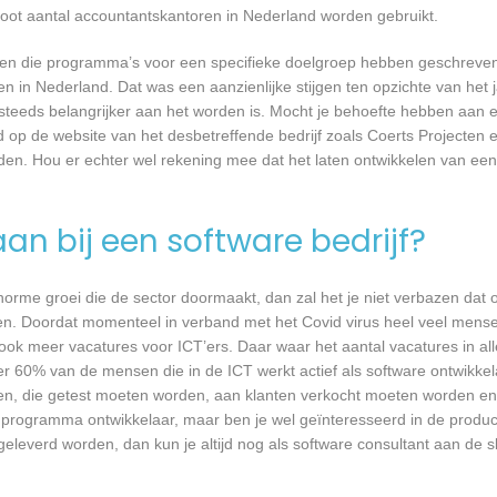
root aantal accountantskantoren in Nederland worden gebruikt.
rijven die programma’s voor een specifieke doelgroep hebben geschrev
n in Nederland. Dat was een aanzienlijke stijgen ten opzichte van het j
T steeds belangrijker aan het worden is. Mocht je behoefte hebben aa
d op de website van het desbetreffende bedrijf zoals Coerts Projecten e
den. Hou er echter wel rekening mee dat het laten ontwikkelen van een
an bij een software bedrijf?
 enorme groei die de sector doormaakt, dan zal het je niet verbazen dat
en. Doordat momenteel in verband met het Covid virus heel veel mense
ook meer vacatures voor ICT’ers. Daar waar het aantal vacatures in a
eer 60% van de mensen die in de ICT werkt actief als software ontwikkel
n, die getest moeten worden, aan klanten verkocht moeten worden en t
 programma ontwikkelaar, maar ben je wel geïnteresseerd in de produc
geleverd worden, dan kun je altijd nog als software consultant aan de s