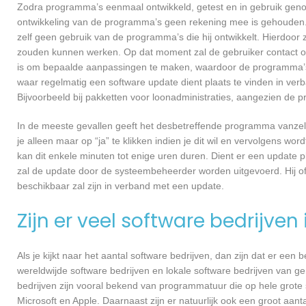
Zodra programma’s eenmaal ontwikkeld, getest en in gebruik genome
ontwikkeling van de programma’s geen rekening mee is gehouden.
zelf geen gebruik van de programma’s die hij ontwikkelt. Hierdoor z
zouden kunnen werken. Op dat moment zal de gebruiker contact o
is om bepaalde aanpassingen te maken, waardoor de programma’s 
waar regelmatig een software update dient plaats te vinden in ver
Bijvoorbeeld bij pakketten voor loonadministraties, aangezien de p
In de meeste gevallen geeft het desbetreffende programma vanzelf 
je alleen maar op “ja” te klikken indien je dit wil en vervolgens wor
kan dit enkele minuten tot enige uren duren. Dient er een update p
zal de update door de systeembeheerder worden uitgevoerd. Hij of
beschikbaar zal zijn in verband met een update.
Zijn er veel software bedrijven
Als je kijkt naar het aantal software bedrijven, dan zijn dat er een
wereldwijde software bedrijven en lokale software bedrijven van 
bedrijven zijn vooral bekend van programmatuur die op hele grote
Microsoft en Apple. Daarnaast zijn er natuurlijk ook een groot aant