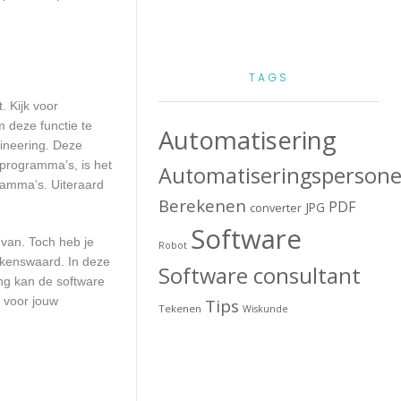
TAGS
. Kijk voor
m deze functie te
Automatisering
gineering. Deze
 programma’s, is het
Automatiseringspersone
ramma’s. Uiteraard
Berekenen
PDF
JPG
converter
Software
 van. Toch heb je
Robot
alkenswaard. In deze
Software consultant
ng kan de software
 voor jouw
Tips
Tekenen
Wiskunde