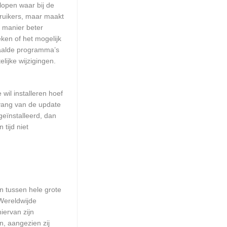
lopen waar bij de
ruikers, maar maakt
e manier beter
en of het mogelijk
paalde programma’s
lijke wijzigingen.
wil installeren hoef
mvang van de update
geïnstalleerd, dan
tijd niet
en tussen hele grote
Wereldwijde
iervan zijn
n, aangezien zij