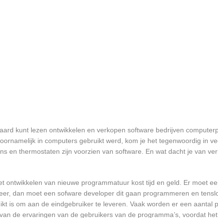
swaard kunt lezen ontwikkelen en verkopen software bedrijven compute
oornamelijk in computers gebruikt werd, kom je het tegenwoordig in v
oons en thermostaten zijn voorzien van software. En wat dacht je van ver
et ontwikkelen van nieuwe programmatuur kost tijd en geld. Er moet e
er, dan moet een sofware developer dit gaan programmeren en tensl
 is om aan de eindgebruiker te leveren. Vaak worden er een aantal pil
an de ervaringen van de gebruikers van de programma’s, voordat het