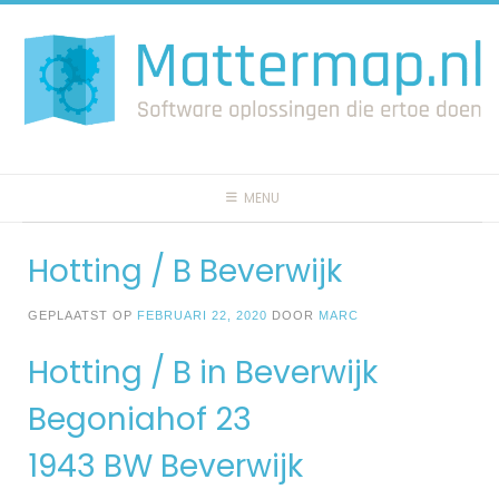
Spring
naar
inhoud
MENU
Hotting / B Beverwijk
GEPLAATST OP
FEBRUARI 22, 2020
DOOR
MARC
Hotting / B in Beverwijk
Begoniahof 23
1943 BW Beverwijk