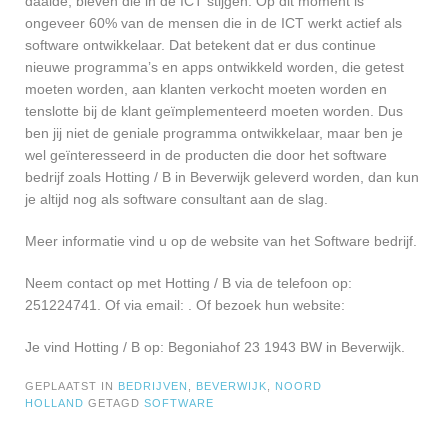
daalde, bleven die in de ICT stijgen. Op dit moment is
ongeveer 60% van de mensen die in de ICT werkt actief als
software ontwikkelaar. Dat betekent dat er dus continue
nieuwe programma’s en apps ontwikkeld worden, die getest
moeten worden, aan klanten verkocht moeten worden en
tenslotte bij de klant geïmplementeerd moeten worden. Dus
ben jij niet de geniale programma ontwikkelaar, maar ben je
wel geïnteresseerd in de producten die door het software
bedrijf zoals Hotting / B in Beverwijk geleverd worden, dan kun
je altijd nog als software consultant aan de slag.
Meer informatie vind u op de website van het Software bedrijf.
Neem contact op met Hotting / B via de telefoon op:
251224741. Of via email:
. Of bezoek hun website:
Je vind Hotting / B op: Begoniahof 23 1943 BW in Beverwijk.
GEPLAATST IN
BEDRIJVEN
,
BEVERWIJK
,
NOORD
HOLLAND
GETAGD
SOFTWARE