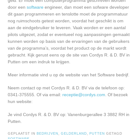
geld. Er moet een computerprogramma geschreven worden
door een
software
engineer, dan moet een sofware developer
dit gaan programmeren en tenslotte moet de programmatuur
nog ruimschoots getest worden, voordat het geschikt is om
aan de eindgebruiker te leveren. Vaak worden er een aantal
pilots uitgezet, zodat er eventueel nog aanpassingen gemaakt
kunnen worden op basis van de ervaringen van de gebruikers
van de programma’s, voordat het product op de markt wordt
gebracht. Kijk gerust eens op de site van Cordys R. & D. BV in
Putten om een indruk te krijgen.
Meer informatie vind u op de website van het Software bedrijf.
Neem contact op met Cordys R. & D. BV via de telefoon op:
0341-375555. Of via email:
receptie@cordys.com
. Of bezoek
hun website:
Je vind Cordys R. & D. BV op: Vanenburgerallee 3 3882 RH in
Putten.
GEPLAATST IN
BEDRIJVEN
,
GELDERLAND
,
PUTTEN
GETAGD
SOFTWARE