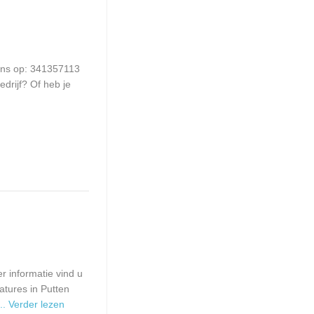
 ons op: 341357113
drijf? Of heb je
r informatie vind u
atures in Putten
... Verder lezen