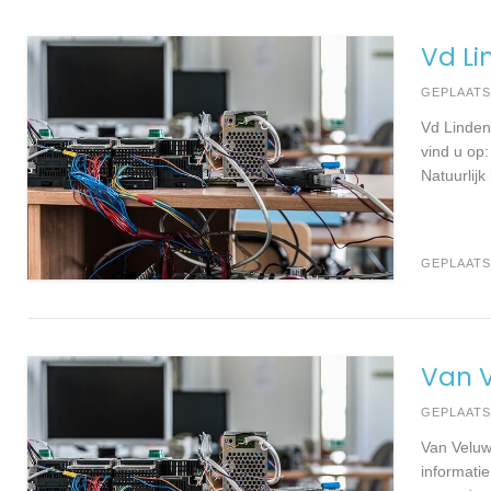
Vd Li
GEPLAAT
Vd Linden
vind u op
Natuurlijk
GEPLAATS
Van V
GEPLAAT
Van Veluw
informati