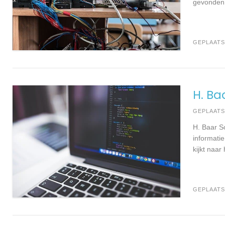
gevonden. 
GEPLAATS
H. Ba
GEPLAAT
H. Baar S
informatie
kijkt naar
GEPLAATS