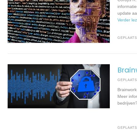
informati
update aa
Verder le
GEPLAATS
Brain
GEPLAAT
Brainwork
Meer info
bedrijven
GEPLAATS