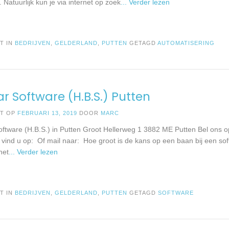
Natuurlijk kun je via internet op zoek
... Verder lezen
T IN
BEDRIJVEN
,
GELDERLAND
,
PUTTEN
GETAGD
AUTOMATISERING
ar Software (H.B.S.) Putten
ST OP
FEBRUARI 13, 2019
DOOR
MARC
oftware (H.B.S.) in Putten Groot Hellerweg 1 3882 ME Putten Bel ons
 vind u op: Of mail naar: Hoe groot is de kans op een baan bij een soft
 het
... Verder lezen
T IN
BEDRIJVEN
,
GELDERLAND
,
PUTTEN
GETAGD
SOFTWARE