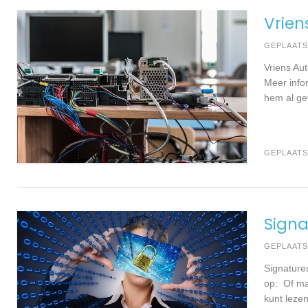
Vrien
GEPLAAT
Vriens Au
Meer info
hem al gev
GEPLAATS
Signa
GEPLAAT
Signature
op: Of ma
kunt leze