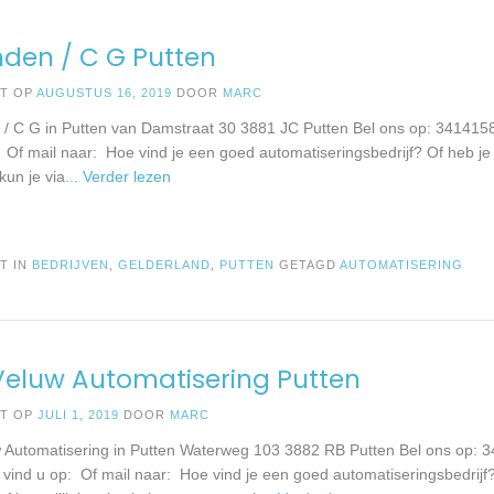
nden / C G Putten
ST OP
AUGUSTUS 16, 2019
DOOR
MARC
 / C G in Putten van Damstraat 30 3881 JC Putten Bel ons op: 341415
: Of mail naar: Hoe vind je een goed automatiseringsbedrijf? Of heb j
 kun je via
... Verder lezen
T IN
BEDRIJVEN
,
GELDERLAND
,
PUTTEN
GETAGD
AUTOMATISERING
eluw Automatisering Putten
ST OP
JULI 1, 2019
DOOR
MARC
 Automatisering in Putten Waterweg 103 3882 RB Putten Bel ons op:
e vind u op: Of mail naar: Hoe vind je een goed automatiseringsbedrijf