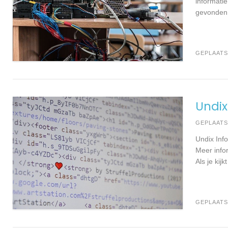
informati
gevonden. 
GEPLAATS
Undix
GEPLAAT
Undix Inf
Meer info
Als je kij
GEPLAATS