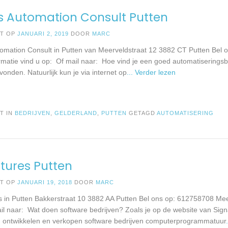
s Automation Consult Putten
ST OP
JANUARI 2, 2019
DOOR
MARC
tomation Consult in Putten van Meerveldstraat 12 3882 CT Putten Bel
rmatie vind u op: Of mail naar: Hoe vind je een goed automatiseringsbe
onden. Natuurlijk kun je via internet op
... Verder lezen
T IN
BEDRIJVEN
,
GELDERLAND
,
PUTTEN
GETAGD
AUTOMATISERING
tures Putten
ST OP
JANUARI 19, 2018
DOOR
MARC
s in Putten Bakkerstraat 10 3882 AA Putten Bel ons op: 612758708 Mee
il naar: Wat doen software bedrijven? Zoals je op de website van Sign
n ontwikkelen en verkopen software bedrijven computerprogrammatuur