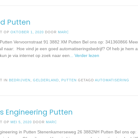
d Putten
ST OP
OKTOBER 1, 2020
DOOR
MARC
 Putten Vervoornstraat 91 3882 XM Putten Bel ons op: 341360866 Meer 
il naar: Hoe vind je een goed automatiseringsbedrijf? Of heb je hem 
 kun je via internet op zoek naar een
... Verder lezen
T IN
BEDRIJVEN
,
GELDERLAND
,
PUTTEN
GETAGD
AUTOMATISERING
s Engineering Putten
ST OP
MEI 5, 2020
DOOR
MARC
gineering in Putten Stenenkamerseweg 26 3882NH Putten Bel ons op