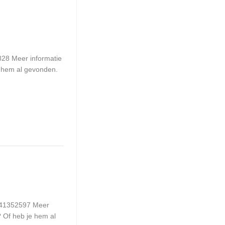
828 Meer informatie
e hem al gevonden.
 341352597 Meer
? Of heb je hem al