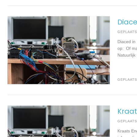
Diace
GEPLAAT
Diaced in
op: Of ma
Natuurlijk
GEPLAATS
Kraat
GEPLAAT
Kraats En