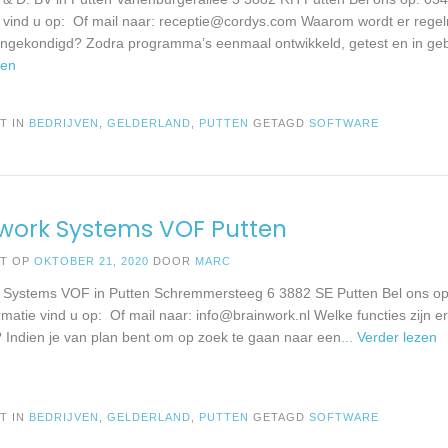
e vind u op: Of mail naar:
receptie@cordys.com
Waarom wordt er regel
ngekondigd? Zodra programma’s eenmaal ontwikkeld, getest en in g
zen
T IN
BEDRIJVEN
,
GELDERLAND
,
PUTTEN
GETAGD
SOFTWARE
work Systems VOF Putten
ST OP
OKTOBER 21, 2020
DOOR
MARC
 Systems VOF in Putten Schremmersteeg 6 3882 SE Putten Bel ons o
rmatie vind u op: Of mail naar:
info@brainwork.nl
Welke functies zijn e
? Indien je van plan bent om op zoek te gaan naar een
... Verder lezen
T IN
BEDRIJVEN
,
GELDERLAND
,
PUTTEN
GETAGD
SOFTWARE