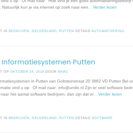
e vind u op: Of mail naar: Hoe vind je een goed automatiseringsbedrijf
Natuurlijk kun je via internet op zoek naar een
... Verder lezen
T IN
BEDRIJVEN
,
GELDERLAND
,
PUTTEN
GETAGD
AUTOMATISERING
 Informatiesystemen Putten
ST OP
OKTOBER 18, 2019
DOOR
MARC
ormatiesystemen in Putten van Goltsteinstraat 20 3882 VD Putten Bel 
rmatie vind u op: Of mail naar:
info@undix.nl
Zijn er veel software bedr
kt naar het aantal software bedrijven, dan zijn dat er
... Verder lezen
T IN
BEDRIJVEN
,
GELDERLAND
,
PUTTEN
GETAGD
SOFTWARE