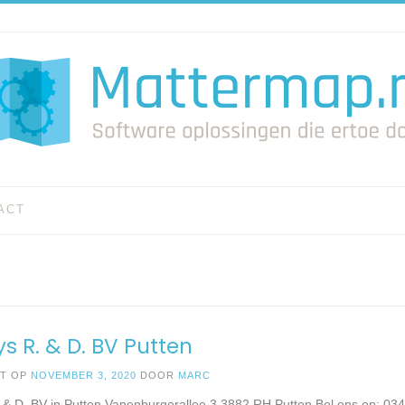
ACT
s R. & D. BV Putten
ST OP
NOVEMBER 3, 2020
DOOR
MARC
 & D. BV in Putten Vanenburgerallee 3 3882 RH Putten Bel ons op: 0