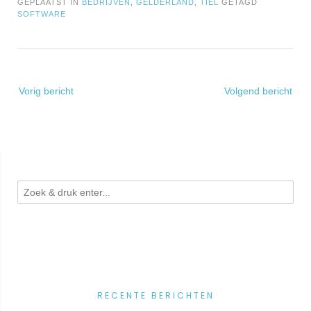
GEPLAATST IN
BEDRIJVEN
,
GELDERLAND
,
TIEL
GETAGD
SOFTWARE
Bericht
Vorig bericht
Volgend bericht
navigatie
RECENTE BERICHTEN