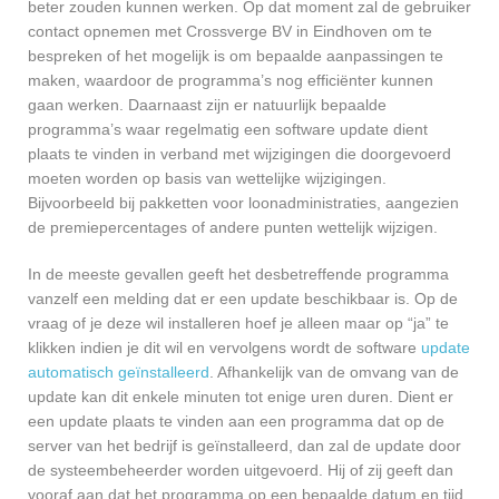
beter zouden kunnen werken. Op dat moment zal de gebruiker
contact opnemen met Crossverge BV in Eindhoven om te
bespreken of het mogelijk is om bepaalde aanpassingen te
maken, waardoor de programma’s nog efficiënter kunnen
gaan werken. Daarnaast zijn er natuurlijk bepaalde
programma’s waar regelmatig een software update dient
plaats te vinden in verband met wijzigingen die doorgevoerd
moeten worden op basis van wettelijke wijzigingen.
Bijvoorbeeld bij pakketten voor loonadministraties, aangezien
de premiepercentages of andere punten wettelijk wijzigen.
In de meeste gevallen geeft het desbetreffende programma
vanzelf een melding dat er een update beschikbaar is. Op de
vraag of je deze wil installeren hoef je alleen maar op “ja” te
klikken indien je dit wil en vervolgens wordt de software
update
automatisch geïnstalleerd
. Afhankelijk van de omvang van de
update kan dit enkele minuten tot enige uren duren. Dient er
een update plaats te vinden aan een programma dat op de
server van het bedrijf is geïnstalleerd, dan zal de update door
de systeembeheerder worden uitgevoerd. Hij of zij geeft dan
vooraf aan dat het programma op een bepaalde datum en tijd