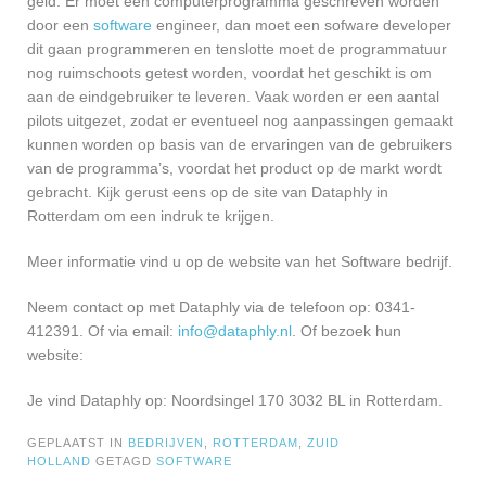
geld. Er moet een computerprogramma geschreven worden
door een
software
engineer, dan moet een sofware developer
dit gaan programmeren en tenslotte moet de programmatuur
nog ruimschoots getest worden, voordat het geschikt is om
aan de eindgebruiker te leveren. Vaak worden er een aantal
pilots uitgezet, zodat er eventueel nog aanpassingen gemaakt
kunnen worden op basis van de ervaringen van de gebruikers
van de programma’s, voordat het product op de markt wordt
gebracht. Kijk gerust eens op de site van Dataphly in
Rotterdam om een indruk te krijgen.
Meer informatie vind u op de website van het Software bedrijf.
Neem contact op met Dataphly via de telefoon op: 0341-
412391. Of via email:
info@dataphly.nl
. Of bezoek hun
website:
Je vind Dataphly op: Noordsingel 170 3032 BL in Rotterdam.
GEPLAATST IN
BEDRIJVEN
,
ROTTERDAM
,
ZUID
HOLLAND
GETAGD
SOFTWARE