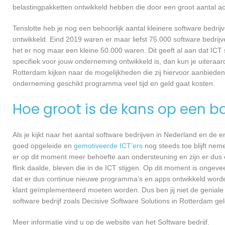
belastingpakketten ontwikkeld hebben die door een groot aantal a
Tenslotte heb je nog een behoorlijk aantal kleinere software bed
ontwikkeld. Eind 2019 waren er maar liefst 75.000 software bedrijve
het er nog maar een kleine 50.000 waren. Dit geeft al aan dat IC
specifiek voor jouw onderneming ontwikkeld is, dan kun je uiteraar
Rotterdam kijken naar de mogelijkheden die zij hiervoor aanbieden
onderneming geschikt programma veel tijd en geld gaat kosten.
Hoe groot is de kans op een ba
Als je kijkt naar het aantal software bedrijven in Nederland en de
goed opgeleide en
gemotiveerde ICT’ers
nog steeds toe blijft nem
er op dit moment meer behoefte aan ondersteuning en zijn er dus 
flink daalde, bleven die in de ICT stijgen. Op dit moment is ongev
dat er dus continue nieuwe programma’s en apps ontwikkeld worde
klant geïmplementeerd moeten worden. Dus ben jij niet de geniale
software bedrijf zoals Decisive Software Solutions in Rotterdam gel
Meer informatie vind u op de website van het Software bedrijf.