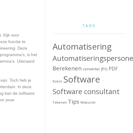
TAGS
. Kijk voor
eze functie te
Automatisering
gineering. Deze
 programma’s, is het
Automatiseringspersone
ramma’s. Uiteraard
Berekenen
PDF
converter
JPG
Software
 van. Toch heb je
Robot
otterdam. In deze
Software consultant
ng kan de software
oor jouw
Tips
Tekenen
Wiskunde