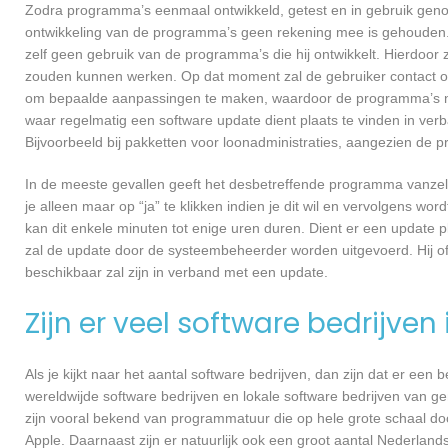
Zodra programma’s eenmaal ontwikkeld, getest en in gebruik genome
ontwikkeling van de programma’s geen rekening mee is gehouden.
zelf geen gebruik van de programma’s die hij ontwikkelt. Hierdoor z
zouden kunnen werken. Op dat moment zal de gebruiker contact op
om bepaalde aanpassingen te maken, waardoor de programma’s nog
waar regelmatig een software update dient plaats te vinden in ver
Bijvoorbeeld bij pakketten voor loonadministraties, aangezien de p
In de meeste gevallen geeft het desbetreffende programma vanzelf 
je alleen maar op “ja” te klikken indien je dit wil en vervolgens wor
kan dit enkele minuten tot enige uren duren. Dient er een update p
zal de update door de systeembeheerder worden uitgevoerd. Hij of
beschikbaar zal zijn in verband met een update.
Zijn er veel software bedrijven
Als je kijkt naar het aantal software bedrijven, dan zijn dat er een
wereldwijde software bedrijven en lokale software bedrijven van g
zijn vooral bekend van programmatuur die op hele grote schaal do
Apple. Daarnaast zijn er natuurlijk ook een groot aantal Nederlands