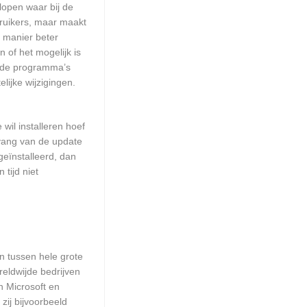
lopen waar bij de
ruikers, maar maakt
e manier beter
of het mogelijk is
alde programma’s
lijke wijzigingen.
wil installeren hoef
mvang van de update
geïnstalleerd, dan
tijd niet
en tussen hele grote
eldwijde bedrijven
n Microsoft en
zij bijvoorbeeld