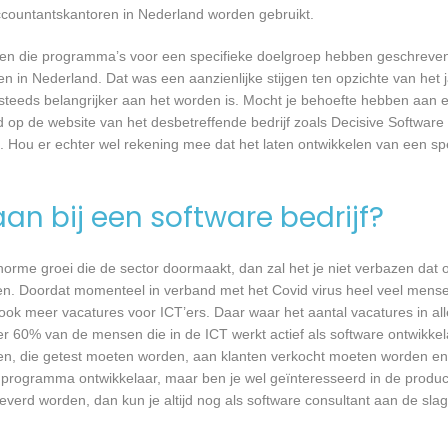
ccountantskantoren in Nederland worden gebruikt.
rijven die programma’s voor een specifieke doelgroep hebben geschrev
n in Nederland. Dat was een aanzienlijke stijgen ten opzichte van het j
T steeds belangrijker aan het worden is. Mocht je behoefte hebben aa
d op de website van het desbetreffende bedrijf zoals Decisive Software 
. Hou er echter wel rekening mee dat het laten ontwikkelen van een spe
an bij een software bedrijf?
 enorme groei die de sector doormaakt, dan zal het je niet verbazen dat
en. Doordat momenteel in verband met het Covid virus heel veel mense
ook meer vacatures voor ICT’ers. Daar waar het aantal vacatures in a
eer 60% van de mensen die in de ICT werkt actief als software ontwikkel
n, die getest moeten worden, aan klanten verkocht moeten worden en t
 programma ontwikkelaar, maar ben je wel geïnteresseerd in de produc
everd worden, dan kun je altijd nog als software consultant aan de slag