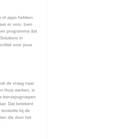
en of apps hebben
aar er voor, toen
n een programma dat
Solutions in
cifiek voor jouw
 ook de vraag naar
n thuis werken, is
lle beroepsgroepen
aar. Dat betekent
enslotte bij de
ten die door het
.