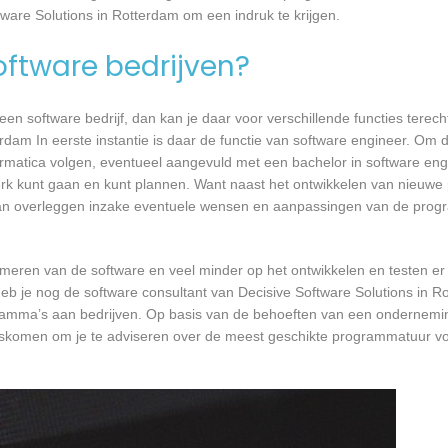
tware Solutions in Rotterdam om een indruk te krijgen.
software bedrijven?
n software bedrijf, dan kan je daar voor verschillende functies terecht
rdam In eerste instantie is daar de functie van software engineer. Om d
formatica volgen, eventueel aangevuld met een bachelor in software en
 werk kunt gaan en kunt plannen. Want naast het ontwikkelen van nieuwe
 kan overleggen inzake eventuele wensen en aanpassingen van de prog
mmeren van de software en veel minder op het ontwikkelen en testen er
heb je nog de software consultant van Decisive Software Solutions in R
ogramma’s aan bedrijven. Op basis van de behoeften van een ondernemi
angskomen om je te adviseren over de meest geschikte programmatuur v