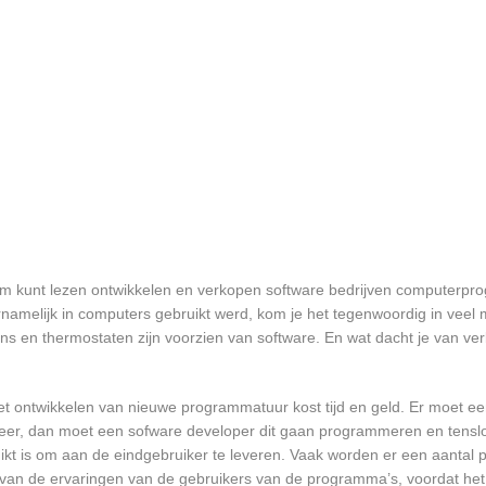
rdam kunt lezen ontwikkelen en verkopen software bedrijven computerp
namelijk in computers gebruikt werd, kom je het tegenwoordig in veel
oons en thermostaten zijn voorzien van software. En wat dacht je van ver
et ontwikkelen van nieuwe programmatuur kost tijd en geld. Er moet e
er, dan moet een sofware developer dit gaan programmeren en tensl
 is om aan de eindgebruiker te leveren. Vaak worden er een aantal pil
an de ervaringen van de gebruikers van de programma’s, voordat het