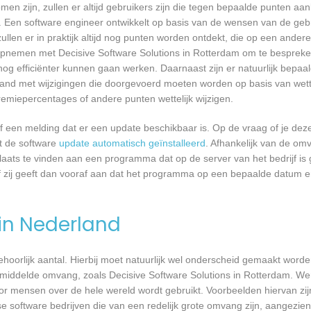
n zijn, zullen er altijd gebruikers zijn die tegen bepaalde punten aan
 Een software engineer ontwikkelt op basis van de wensen van de geb
ullen er in praktijk altijd nog punten worden ontdekt, die op een ander
nemen met Decisive Software Solutions in Rotterdam om te bespreken 
 efficiënter kunnen gaan werken. Daarnaast zijn er natuurlijk bepa
band met wijzigingen die doorgevoerd moeten worden op basis van wette
remiepercentages of andere punten wettelijk wijzigen.
een melding dat er een update beschikbaar is. Op de vraag of je deze 
dt de software
update automatisch geïnstalleerd
. Afhankelijk van de o
laats te vinden aan een programma dat op de server van het bedrijf is 
 zij geeft dan vooraf aan dat het programma op een bepaalde datum en 
 in Nederland
 behoorlijk aantal. Hierbij moet natuurlijk wel onderscheid gemaakt word
emiddelde omvang, zoals Decisive Software Solutions in Rotterdam. Wer
or mensen over de hele wereld wordt gebruikt. Voorbeelden hiervan zij
e software bedrijven die van een redelijk grote omvang zijn, aangezien 