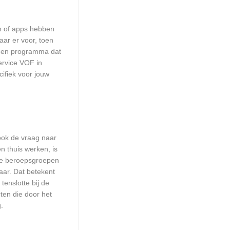
en of apps hebben
aar er voor, toen
n een programma dat
ervice VOF in
ifiek voor jouw
 ook de vraag naar
n thuis werken, is
lle beroepsgroepen
aar. Dat betekent
enslotte bij de
ten die door het
.