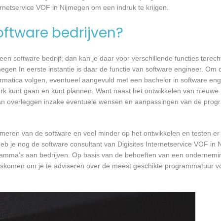
ternetservice VOF in Nijmegen om een indruk te krijgen.
software bedrijven?
n software bedrijf, dan kan je daar voor verschillende functies terecht
egen In eerste instantie is daar de functie van software engineer. Om d
formatica volgen, eventueel aangevuld met een bachelor in software en
 werk kunt gaan en kunt plannen. Want naast het ontwikkelen van nieuwe
 kan overleggen inzake eventuele wensen en aanpassingen van de prog
mmeren van de software en veel minder op het ontwikkelen en testen er
eb je nog de software consultant van Digisites Internetservice VOF in 
ogramma’s aan bedrijven. Op basis van de behoeften van een ondernemi
langskomen om je te adviseren over de meest geschikte programmatuur v