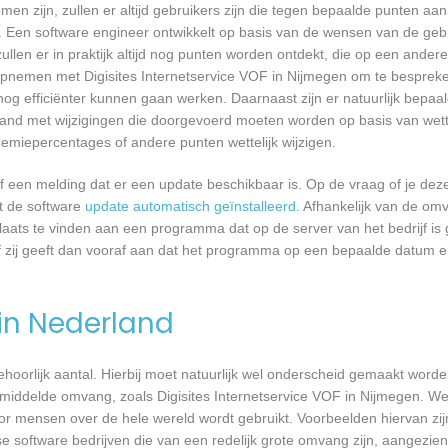
n zijn, zullen er altijd gebruikers zijn die tegen bepaalde punten aan
 Een software engineer ontwikkelt op basis van de wensen van de geb
ullen er in praktijk altijd nog punten worden ontdekt, die op een ander
nemen met Digisites Internetservice VOF in Nijmegen om te bespreken
 efficiënter kunnen gaan werken. Daarnaast zijn er natuurlijk bepa
band met wijzigingen die doorgevoerd moeten worden op basis van wette
remiepercentages of andere punten wettelijk wijzigen.
een melding dat er een update beschikbaar is. Op de vraag of je deze 
dt de software
update automatisch geïnstalleerd
. Afhankelijk van de o
laats te vinden aan een programma dat op de server van het bedrijf is 
 zij geeft dan vooraf aan dat het programma op een bepaalde datum en 
 in Nederland
 behoorlijk aantal. Hierbij moet natuurlijk wel onderscheid gemaakt word
emiddelde omvang, zoals Digisites Internetservice VOF in Nijmegen. We
or mensen over de hele wereld wordt gebruikt. Voorbeelden hiervan zij
e software bedrijven die van een redelijk grote omvang zijn, aangezien 