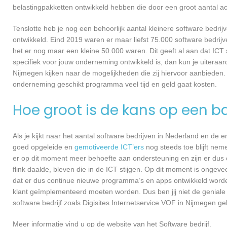
belastingpakketten ontwikkeld hebben die door een groot aantal a
Tenslotte heb je nog een behoorlijk aantal kleinere software bed
ontwikkeld. Eind 2019 waren er maar liefst 75.000 software bedrijve
het er nog maar een kleine 50.000 waren. Dit geeft al aan dat IC
specifiek voor jouw onderneming ontwikkeld is, dan kun je uiteraard
Nijmegen kijken naar de mogelijkheden die zij hiervoor aanbieden.
onderneming geschikt programma veel tijd en geld gaat kosten.
Hoe groot is de kans op een ba
Als je kijkt naar het aantal software bedrijven in Nederland en de
goed opgeleide en
gemotiveerde ICT’ers
nog steeds toe blijft nem
er op dit moment meer behoefte aan ondersteuning en zijn er dus 
flink daalde, bleven die in de ICT stijgen. Op dit moment is ongev
dat er dus continue nieuwe programma’s en apps ontwikkeld worde
klant geïmplementeerd moeten worden. Dus ben jij niet de geniale
software bedrijf zoals Digisites Internetservice VOF in Nijmegen ge
Meer informatie vind u op de website van het Software bedrijf.