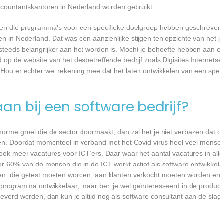
ccountantskantoren in Nederland worden gebruikt.
rijven die programma’s voor een specifieke doelgroep hebben geschrev
n in Nederland. Dat was een aanzienlijke stijgen ten opzichte van het j
T steeds belangrijker aan het worden is. Mocht je behoefte hebben aa
 op de website van het desbetreffende bedrijf zoals Digisites Internets
 Hou er echter wel rekening mee dat het laten ontwikkelen van een spec
an bij een software bedrijf?
 enorme groei die de sector doormaakt, dan zal het je niet verbazen dat
en. Doordat momenteel in verband met het Covid virus heel veel mense
ook meer vacatures voor ICT’ers. Daar waar het aantal vacatures in a
eer 60% van de mensen die in de ICT werkt actief als software ontwikkel
n, die getest moeten worden, aan klanten verkocht moeten worden en t
 programma ontwikkelaar, maar ben je wel geïnteresseerd in de produc
leverd worden, dan kun je altijd nog als software consultant aan de slag