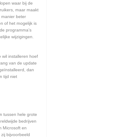
lopen waar bij de
ruikers, maar maakt
e manier beter
 of het mogelijk is
alde programma’s
lijke wijzigingen.
wil installeren hoef
mvang van de update
geïnstalleerd, dan
tijd niet
en tussen hele grote
reldwijde bedrijven
n Microsoft en
zij bijvoorbeeld