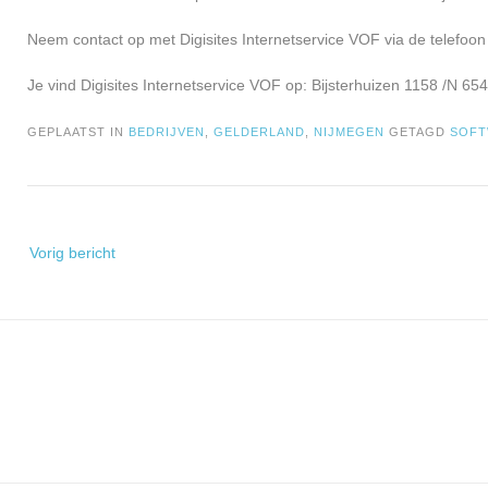
Neem contact op met Digisites Internetservice VOF via de telefoo
Je vind Digisites Internetservice VOF op: Bijsterhuizen 1158 /N 65
GEPLAATST IN
BEDRIJVEN
,
GELDERLAND
,
NIJMEGEN
GETAGD
SOFT
Bericht
Vorig bericht
navigatie