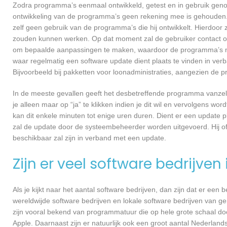
Zodra programma’s eenmaal ontwikkeld, getest en in gebruik genome
ontwikkeling van de programma’s geen rekening mee is gehouden.
zelf geen gebruik van de programma’s die hij ontwikkelt. Hierdoor z
zouden kunnen werken. Op dat moment zal de gebruiker contact op
om bepaalde aanpassingen te maken, waardoor de programma’s nog
waar regelmatig een software update dient plaats te vinden in ver
Bijvoorbeeld bij pakketten voor loonadministraties, aangezien de p
In de meeste gevallen geeft het desbetreffende programma vanzelf 
je alleen maar op “ja” te klikken indien je dit wil en vervolgens wor
kan dit enkele minuten tot enige uren duren. Dient er een update p
zal de update door de systeembeheerder worden uitgevoerd. Hij of
beschikbaar zal zijn in verband met een update.
Zijn er veel software bedrijven
Als je kijkt naar het aantal software bedrijven, dan zijn dat er een
wereldwijde software bedrijven en lokale software bedrijven van g
zijn vooral bekend van programmatuur die op hele grote schaal do
Apple. Daarnaast zijn er natuurlijk ook een groot aantal Nederlands