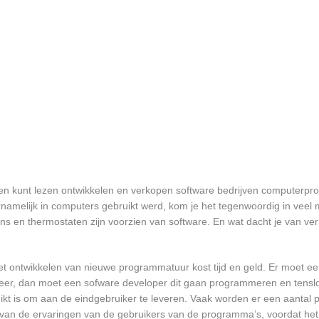
egen kunt lezen ontwikkelen en verkopen software bedrijven computerp
namelijk in computers gebruikt werd, kom je het tegenwoordig in veel
oons en thermostaten zijn voorzien van software. En wat dacht je van ver
et ontwikkelen van nieuwe programmatuur kost tijd en geld. Er moet e
er, dan moet een sofware developer dit gaan programmeren en tensl
 is om aan de eindgebruiker te leveren. Vaak worden er een aantal pil
an de ervaringen van de gebruikers van de programma’s, voordat het