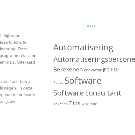
TAGS
. Kijk voor
eze functie te
Automatisering
gineering. Deze
 programma’s, is het
Automatiseringspersone
ramma’s. Uiteraard
Berekenen
PDF
JPG
converter
Software
 van. Toch heb je
Robot
Nijmegen. In deze
Software consultant
ng kan de software
oor jouw
Tips
Tekenen
Wiskunde