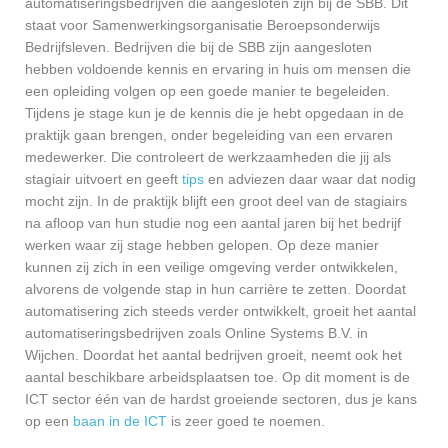
automatiseringsbedrijven die aangesloten zijn bij de SBB. Dit
staat voor Samenwerkingsorganisatie Beroepsonderwijs
Bedrijfsleven. Bedrijven die bij de SBB zijn aangesloten
hebben voldoende kennis en ervaring in huis om mensen die
een opleiding volgen op een goede manier te begeleiden.
Tijdens je stage kun je de kennis die je hebt opgedaan in de
praktijk gaan brengen, onder begeleiding van een ervaren
medewerker. Die controleert de werkzaamheden die jij als
stagiair uitvoert en geeft
tips
en adviezen daar waar dat nodig
mocht zijn. In de praktijk blijft een groot deel van de stagiairs
na afloop van hun studie nog een aantal jaren bij het bedrijf
werken waar zij stage hebben gelopen. Op deze manier
kunnen zij zich in een veilige omgeving verder ontwikkelen,
alvorens de volgende stap in hun carrière te zetten. Doordat
automatisering zich steeds verder ontwikkelt, groeit het aantal
automatiseringsbedrijven zoals Online Systems B.V. in
Wijchen. Doordat het aantal bedrijven groeit, neemt ook het
aantal beschikbare arbeidsplaatsen toe. Op dit moment is de
ICT sector één van de hardst groeiende sectoren, dus je kans
op een
baan in de ICT
is zeer goed te noemen.