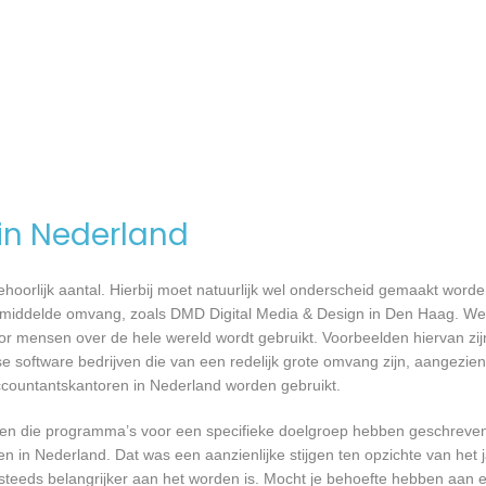
 in Nederland
 behoorlijk aantal. Hierbij moet natuurlijk wel onderscheid gemaakt word
gemiddelde omvang, zoals DMD Digital Media & Design in Den Haag. Wer
or mensen over de hele wereld wordt gebruikt. Voorbeelden hiervan zij
e software bedrijven die van een redelijk grote omvang zijn, aangezien 
ccountantskantoren in Nederland worden gebruikt.
rijven die programma’s voor een specifieke doelgroep hebben geschrev
n in Nederland. Dat was een aanzienlijke stijgen ten opzichte van het j
T steeds belangrijker aan het worden is. Mocht je behoefte hebben aa