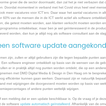
 enorme groei die de sector doormaakt, dan zal het je niet verbazen dat
en. Doordat momenteel in verband met het Covid virus heel veel mense
ook meer vacatures voor ICT’ers. Daar waar het aantal vacatures in a
eer 60% van de mensen die in de ICT werkt actief als software ontwikkel
n, die getest moeten worden, aan klanten verkocht moeten worden en t
 programma ontwikkelaar, maar ben je wel geïnteresseerd in de produc
verd worden, dan kun je altijd nog als software consultant aan de slag
een software update aangekond
n zijn, zullen er altijd gebruikers zijn die tegen bepaalde punten aan
 Een software engineer ontwikkelt op basis van de wensen van de geb
ullen er in praktijk altijd nog punten worden ontdekt, die op een ander
pnemen met DMD Digital Media & Design in Den Haag om te bespreken 
 efficiënter kunnen gaan werken. Daarnaast zijn er natuurlijk bepa
band met wijzigingen die doorgevoerd moeten worden op basis van wette
remiepercentages of andere punten wettelijk wijzigen.
een melding dat er een update beschikbaar is. Op de vraag of je deze 
dt de software
update automatisch geïnstalleerd
. Afhankelijk van de o