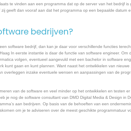
laats te vinden aan een programma dat op de server van het bedrijf is 
 zij geeft dan vooraf aan dat het programma op een bepaalde datum en 
software bedrijven?
n software bedrijf, dan kan je daar voor verschillende functies terecht
aag In eerste instantie is daar de functie van software engineer. Om d
formatica volgen, eventueel aangevuld met een bachelor in software en
 werk kunt gaan en kunt plannen. Want naast het ontwikkelen van nieuwe
 kan overleggen inzake eventuele wensen en aanpassingen van de prog
mmeren van de software en veel minder op het ontwikkelen en testen er
 heb je nog de software consultant van DMD Digital Media & Design in 
ogramma’s aan bedrijven. Op basis van de behoeften van een ondernemi
ngskomen om je te adviseren over de meest geschikte programmatuur v