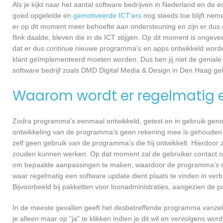
Als je kijkt naar het aantal software bedrijven in Nederland en de
goed opgeleide en
gemotiveerde ICT’ers
nog steeds toe blijft nem
er op dit moment meer behoefte aan ondersteuning en zijn er dus 
flink daalde, bleven die in de ICT stijgen. Op dit moment is ongev
dat er dus continue nieuwe programma’s en apps ontwikkeld worde
klant geïmplementeerd moeten worden. Dus ben jij niet de geniale
software bedrijf zoals DMD Digital Media & Design in Den Haag gele
Waarom wordt er regelmatig 
Zodra programma’s eenmaal ontwikkeld, getest en in gebruik genome
ontwikkeling van de programma’s geen rekening mee is gehouden.
zelf geen gebruik van de programma’s die hij ontwikkelt. Hierdoor z
zouden kunnen werken. Op dat moment zal de gebruiker contact o
om bepaalde aanpassingen te maken, waardoor de programma’s nog
waar regelmatig een software update dient plaats te vinden in ver
Bijvoorbeeld bij pakketten voor loonadministraties, aangezien de p
In de meeste gevallen geeft het desbetreffende programma vanzelf 
je alleen maar op “ja” te klikken indien je dit wil en vervolgens wor