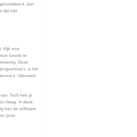
geïnstalleerd, dan
tijd niet
. Kijk voor
eze functie te
gineering. Deze
 programma’s, is het
ramma’s. Uiteraard
 van. Toch heb je
Den Haag. In deze
ng kan de software
oor jouw