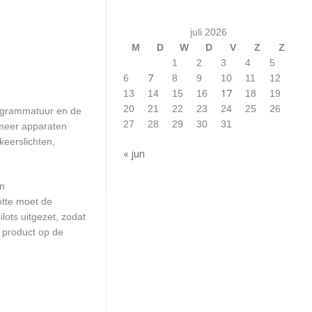
juli 2026
M
D
W
D
V
Z
Z
1
2
3
4
5
7
6
8
9
10
11
12
17
13
14
15
16
18
19
20
21
22
23
24
25
26
rogrammatuur en de
27
28
29
30
31
 meer apparaten
keerslichten,
« jun
en
otte moet de
ots uitgezet, zodat
 product op de