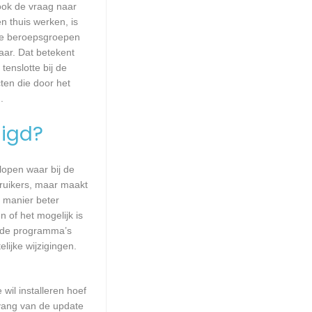
 ook de vraag naar
n thuis werken, is
lle beroepsgroepen
aar. Dat betekent
enslotte bij de
ten die door het
.
igd?
lopen waar bij de
ruikers, maar maakt
e manier beter
of het mogelijk is
alde programma’s
lijke wijzigingen.
wil installeren hoef
mvang van de update