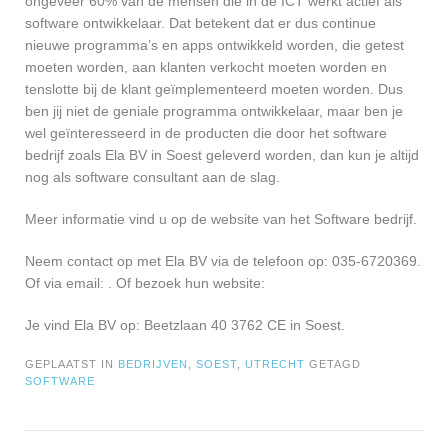
ongeveer 60% van de mensen die in de ICT werkt actief als
software ontwikkelaar. Dat betekent dat er dus continue
nieuwe programma’s en apps ontwikkeld worden, die getest
moeten worden, aan klanten verkocht moeten worden en
tenslotte bij de klant geïmplementeerd moeten worden. Dus
ben jij niet de geniale programma ontwikkelaar, maar ben je
wel geïnteresseerd in de producten die door het software
bedrijf zoals Ela BV in Soest geleverd worden, dan kun je altijd
nog als software consultant aan de slag.
Meer informatie vind u op de website van het Software bedrijf.
Neem contact op met Ela BV via de telefoon op: 035-6720369.
Of via email:
. Of bezoek hun website:
Je vind Ela BV op: Beetzlaan 40 3762 CE in Soest.
GEPLAATST IN
BEDRIJVEN
,
SOEST
,
UTRECHT
GETAGD
SOFTWARE