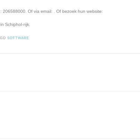
p: 206588000. Of via email:
. Of bezoek hun website:
n Schiphol-rijk.
AGD
SOFTWARE