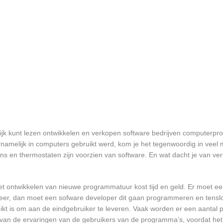
-rijk kunt lezen ontwikkelen en verkopen software bedrijven computer
namelijk in computers gebruikt werd, kom je het tegenwoordig in veel
oons en thermostaten zijn voorzien van software. En wat dacht je van ver
et ontwikkelen van nieuwe programmatuur kost tijd en geld. Er moet e
er, dan moet een sofware developer dit gaan programmeren en tensl
 is om aan de eindgebruiker te leveren. Vaak worden er een aantal pil
an de ervaringen van de gebruikers van de programma’s, voordat het