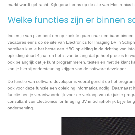
markt wordt gebracht. Kijk gerust eens op de site van Electronics fo
Welke functies zijn er binnen 
Indien je van plan bent om op zoek te gaan naar een baan binnen ee
vacatures eens op de site van Electronics for Imaging BV in Schipho
bereiken kun je het beste een HBO opleiding in de richting van in
opleiding duurt 4 jaar en het is van belang dat je heel precies te
ook belangrijk dat je kunt programmeren, testen en met de klant
kan je hierbij ondersteuning krijgen van de software developer.
De functie van software developer is vooral gericht op het progra
ook voor deze functie een opleiding informatica nodig. Daarnaast h
functie ben je verantwoordelijk voor de verkoop van de juiste pr
consultant van Electronics for Imaging BV in Schiphol-rijk bij je
onderneming.