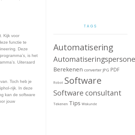
TAGS
. Kijk voor
deze functie te
Automatisering
gineering. Deze
 programma’s, is het
Automatiseringspersone
ramma’s. Uiteraard
Berekenen
PDF
converter
JPG
Software
 van. Toch heb je
Robot
phol-rijk. In deze
Software consultant
ng kan de software
oor jouw
Tips
Tekenen
Wiskunde