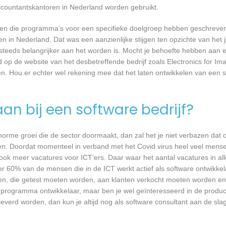
ccountantskantoren in Nederland worden gebruikt.
rijven die programma’s voor een specifieke doelgroep hebben geschrev
n in Nederland. Dat was een aanzienlijke stijgen ten opzichte van het j
T steeds belangrijker aan het worden is. Mocht je behoefte hebben aa
d op de website van het desbetreffende bedrijf zoals Electronics for Im
den. Hou er echter wel rekening mee dat het laten ontwikkelen van een s
an bij een software bedrijf?
 enorme groei die de sector doormaakt, dan zal het je niet verbazen dat
en. Doordat momenteel in verband met het Covid virus heel veel mense
ook meer vacatures voor ICT’ers. Daar waar het aantal vacatures in a
eer 60% van de mensen die in de ICT werkt actief als software ontwikkel
n, die getest moeten worden, aan klanten verkocht moeten worden en t
 programma ontwikkelaar, maar ben je wel geïnteresseerd in de produc
eleverd worden, dan kun je altijd nog als software consultant aan de slag