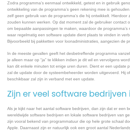
Zodra programma’s eenmaal ontwikkeld, getest en in gebruik genome
ontwikkeling van de programma’s geen rekening mee is gehouden.
zelf geen gebruik van de programma’s die hij ontwikkelt. Hierdoor z
zouden kunnen werken. Op dat moment zal de gebruiker contact opn
om bepaalde aanpassingen te maken, waardoor de programma’s nog
waar regelmatig een software update dient plaats te vinden in ver
Bijvoorbeeld bij pakketten voor loonadministraties, aangezien de p
In de meeste gevallen geeft het desbetreffende programma vanzelf 
je alleen maar op “ja” te klikken indien je dit wil en vervolgens wor
kan dit enkele minuten tot enige uren duren. Dient er een update p
zal de update door de systeembeheerder worden uitgevoerd. Hij of
beschikbaar zal zijn in verband met een update.
Zijn er veel software bedrijven
Als je kijkt naar het aantal software bedrijven, dan zijn dat er een
wereldwijde software bedrijven en lokale software bedrijven van ge
zijn vooral bekend van programmatuur die op hele grote schaal do
Apple. Daarnaast zijn er natuurlijk ook een groot aantal Nederlands