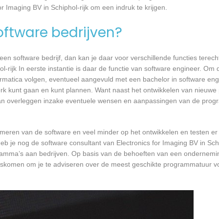
r Imaging BV in Schiphol-rijk om een indruk te krijgen.
software bedrijven?
n software bedrijf, dan kan je daar voor verschillende functies terecht
l-rijk In eerste instantie is daar de functie van software engineer. Om 
formatica volgen, eventueel aangevuld met een bachelor in software en
 werk kunt gaan en kunt plannen. Want naast het ontwikkelen van nieuwe
 kan overleggen inzake eventuele wensen en aanpassingen van de prog
mmeren van de software en veel minder op het ontwikkelen en testen er
eb je nog de software consultant van Electronics for Imaging BV in Schi
ogramma’s aan bedrijven. Op basis van de behoeften van een ondernemi
 langskomen om je te adviseren over de meest geschikte programmatuur v