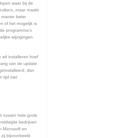
lopen waar bij de
ruikers, maar maakt
e manier beter
 of het mogelijk is
alde programma’s
lijke wijzigingen.
wil installeren hoef
mvang van de update
geïnstalleerd, dan
tijd niet
en tussen hele grote
reldwijde bedrijven
n Microsoft en
zij bijvoorbeeld