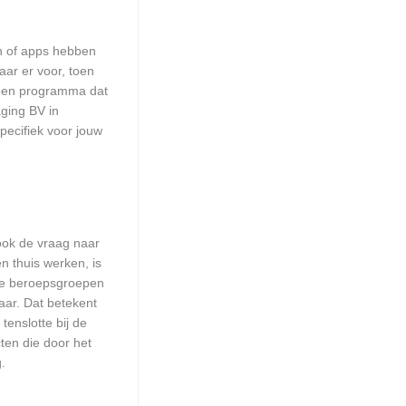
en of apps hebben
aar er voor, toen
n een programma dat
aging BV in
pecifiek voor jouw
 ook de vraag naar
n thuis werken, is
lle beroepsgroepen
aar. Dat betekent
enslotte bij de
ten die door het
.