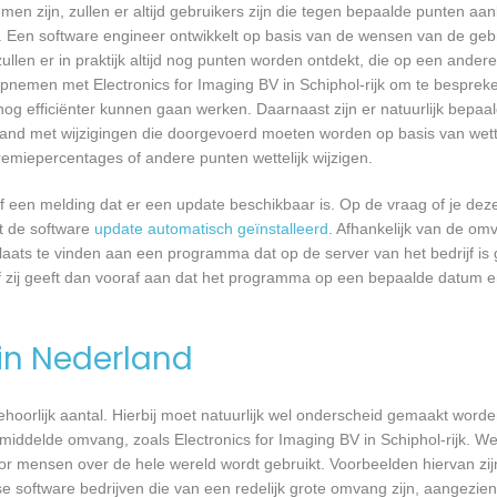
n zijn, zullen er altijd gebruikers zijn die tegen bepaalde punten aan
 Een software engineer ontwikkelt op basis van de wensen van de geb
ullen er in praktijk altijd nog punten worden ontdekt, die op een ander
emen met Electronics for Imaging BV in Schiphol-rijk om te bespreken
 efficiënter kunnen gaan werken. Daarnaast zijn er natuurlijk bepa
band met wijzigingen die doorgevoerd moeten worden op basis van wette
remiepercentages of andere punten wettelijk wijzigen.
een melding dat er een update beschikbaar is. Op de vraag of je deze 
dt de software
update automatisch geïnstalleerd
. Afhankelijk van de o
laats te vinden aan een programma dat op de server van het bedrijf is 
 zij geeft dan vooraf aan dat het programma op een bepaalde datum en 
 in Nederland
 behoorlijk aantal. Hierbij moet natuurlijk wel onderscheid gemaakt word
middelde omvang, zoals Electronics for Imaging BV in Schiphol-rijk. We
or mensen over de hele wereld wordt gebruikt. Voorbeelden hiervan zij
e software bedrijven die van een redelijk grote omvang zijn, aangezien 