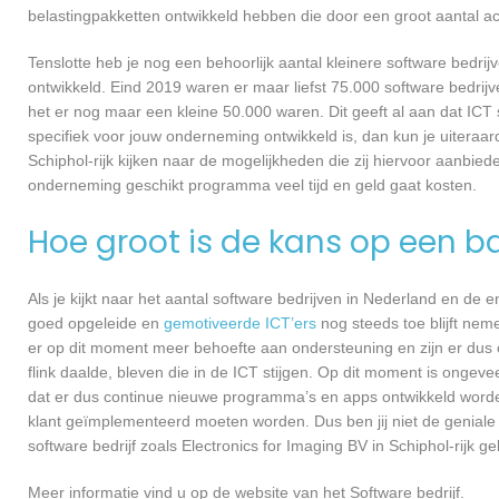
belastingpakketten ontwikkeld hebben die door een groot aantal a
Tenslotte heb je nog een behoorlijk aantal kleinere software bed
ontwikkeld. Eind 2019 waren er maar liefst 75.000 software bedrijve
het er nog maar een kleine 50.000 waren. Dit geeft al aan dat IC
specifiek voor jouw onderneming ontwikkeld is, dan kun je uiteraar
Schiphol-rijk kijken naar de mogelijkheden die zij hiervoor aanbie
onderneming geschikt programma veel tijd en geld gaat kosten.
Hoe groot is de kans op een ba
Als je kijkt naar het aantal software bedrijven in Nederland en de
goed opgeleide en
gemotiveerde ICT’ers
nog steeds toe blijft nem
er op dit moment meer behoefte aan ondersteuning en zijn er dus 
flink daalde, bleven die in de ICT stijgen. Op dit moment is ongev
dat er dus continue nieuwe programma’s en apps ontwikkeld worde
klant geïmplementeerd moeten worden. Dus ben jij niet de geniale
software bedrijf zoals Electronics for Imaging BV in Schiphol-rijk g
Meer informatie vind u op de website van het Software bedrijf.