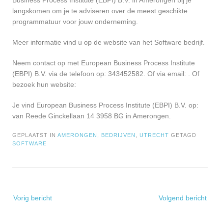
Business Process Institute (EBPI) B.V. in Amerongen bij je
langskomen om je te adviseren over de meest geschikte
programmatuur voor jouw onderneming.
Meer informatie vind u op de website van het Software bedrijf.
Neem contact op met European Business Process Institute
(EBPI) B.V. via de telefoon op: 343452582. Of via email:
. Of
bezoek hun website:
Je vind European Business Process Institute (EBPI) B.V. op:
van Reede Ginckellaan 14 3958 BG in Amerongen.
GEPLAATST IN
AMERONGEN
,
BEDRIJVEN
,
UTRECHT
GETAGD
SOFTWARE
Bericht
Vorig bericht
Volgend bericht
navigatie