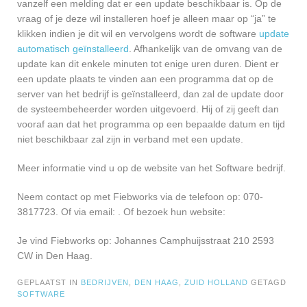
vanzelf een melding dat er een update beschikbaar is. Op de
vraag of je deze wil installeren hoef je alleen maar op “ja” te
klikken indien je dit wil en vervolgens wordt de software
update
automatisch geïnstalleerd
. Afhankelijk van de omvang van de
update kan dit enkele minuten tot enige uren duren. Dient er
een update plaats te vinden aan een programma dat op de
server van het bedrijf is geïnstalleerd, dan zal de update door
de systeembeheerder worden uitgevoerd. Hij of zij geeft dan
vooraf aan dat het programma op een bepaalde datum en tijd
niet beschikbaar zal zijn in verband met een update.
Meer informatie vind u op de website van het Software bedrijf.
Neem contact op met Fiebworks via de telefoon op: 070-
3817723. Of via email:
. Of bezoek hun website:
Je vind Fiebworks op: Johannes Camphuijsstraat 210 2593
CW in Den Haag.
GEPLAATST IN
BEDRIJVEN
,
DEN HAAG
,
ZUID HOLLAND
GETAGD
SOFTWARE