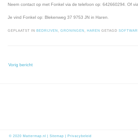
Neem contact op met Fonkel via de telefoon op: 642660294. Of vi
Je vind Fonkel op: Blekenweg 37 9753 JN in Haren.
GEPLAATST IN
BEDRIJVEN
,
GRONINGEN
,
HAREN
GETAGD
SOFTWAR
Bericht
Vorig bericht
navigatie
© 2020
Mattermap.nl
|
Sitem
ap
|
Privacybeleid