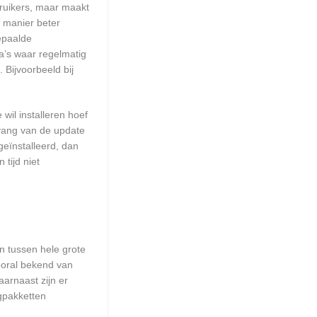
ruikers, maar maakt
e manier beter
epaalde
a’s waar regelmatig
 Bijvoorbeeld bij
wil installeren hoef
mvang van de update
geïnstalleerd, dan
tijd niet
en tussen hele grote
ooral bekend van
arnaast zijn er
ngpakketten