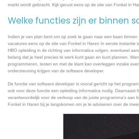
markt wordt gebracht. Kijk gerust eens op de site van Fonkel in Ha
Welke functies zijn er binnen 
Indien je van plan bent om op zoek te gaan naar een baan binnen ee
vacatures eens op de site van Fonkel in Haren In eerste instantie 
HBO opleiding in de richting van informatica volgen, eventueel aan
belang dat je heel precies te werk kunt gaan en kunt plannen. Want
programmeren, testen en met de klant kan overleggen inzake even
ondersteuning krijgen van de software developer.
De functie van software developer is vooral gericht op het progra
ook voor deze functie een opleiding informatica nodig. Daarnaast h
verantwoordelijk voor de verkoop van de juiste programma’s aan 
Fonkel in Haren bij je langskomen om je te adviseren over de me