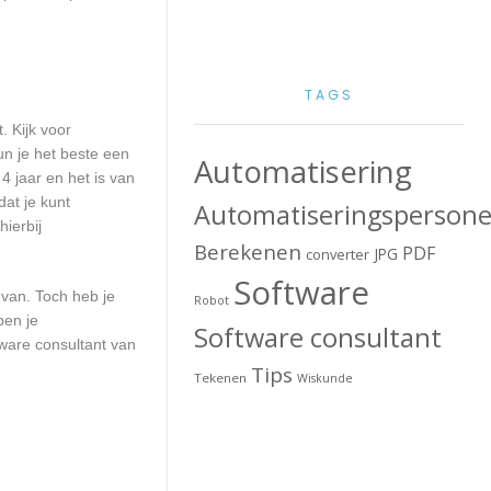
TAGS
. Kijk voor
un je het beste een
Automatisering
4 jaar en het is van
at je kunt
Automatiseringspersone
ierbij
Berekenen
PDF
JPG
converter
Software
 van. Toch heb je
Robot
ben je
Software consultant
ware consultant van
Tips
Tekenen
Wiskunde