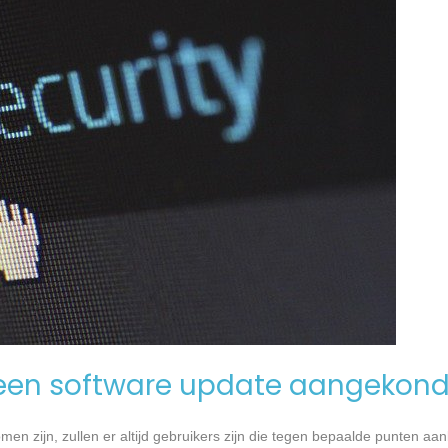
een software update aangekond
n zijn, zullen er altijd gebruikers zijn die tegen bepaalde punten aan