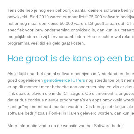
Tenslotte heb je nog een behoorlijk aantal kleinere software bed
ontwikkeld. Eind 2019 waren er maar liefst 75.000 software bedrijve
het er nog maar een kleine 50.000 waren. Dit geeft al aan dat IC
specifiek voor jouw onderneming ontwikkeld is, dan kun je uiteraar
mogelijkheden die zij hiervoor aanbieden. Hou er echter wel reken
programma veel tijd en geld gaat kosten.
Hoe groot is de kans op een ba
Als je kijkt naar het aantal software bedrijven in Nederland en de
goed opgeleide en
gemotiveerde ICT’ers
nog steeds toe blijft nem
er op dit moment meer behoefte aan ondersteuning en zijn er dus 
flink daalde, bleven die in de ICT stijgen. Op dit moment is ongev
dat er dus continue nieuwe programma’s en apps ontwikkeld worde
klant geïmplementeerd moeten worden. Dus ben jij niet de geniale
software bedrijf zoals Fonkel in Haren geleverd worden, dan kun je 
Meer informatie vind u op de website van het Software bedrijf.