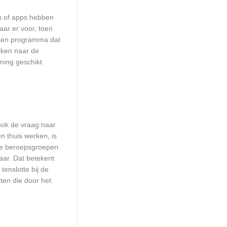
en of apps hebben
aar er voor, toen
n een programma dat
ijken naar de
ming geschikt
 ook de vraag naar
n thuis werken, is
lle beroepsgroepen
aar. Dat betekent
enslotte bij de
ten die door het