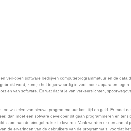
n en verkopen software bedrijven computerprogrammatuur en de data di
bruikt werd, kom je het tegenwoordig in veel meer apparaten tegen. N
 voorzien van software. En wat dacht je van verkeerslichten, spoorwego
et ontwikkelen van nieuwe programmatuur kost tijd en geld. Er moet e
er, dan moet een sofware developer dit gaan programmeren en tensl
 is om aan de eindgebruiker te leveren. Vaak worden er een aantal pil
an de ervaringen van de gebruikers van de programma’s, voordat het