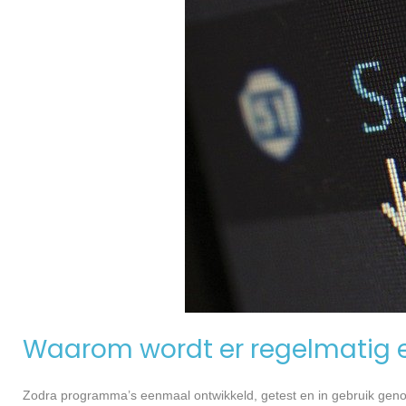
Waarom wordt er regelmatig 
Zodra programma’s eenmaal ontwikkeld, getest en in gebruik genome