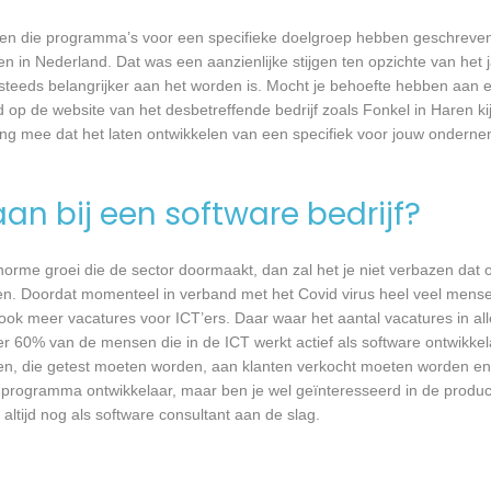
rijven die programma’s voor een specifieke doelgroep hebben geschrev
n in Nederland. Dat was een aanzienlijke stijgen ten opzichte van het j
T steeds belangrijker aan het worden is. Mocht je behoefte hebben aa
d op de website van het desbetreffende bedrijf zoals Fonkel in Haren k
ing mee dat het laten ontwikkelen van een specifiek voor jouw onderne
an bij een software bedrijf?
 enorme groei die de sector doormaakt, dan zal het je niet verbazen dat
en. Doordat momenteel in verband met het Covid virus heel veel mense
ook meer vacatures voor ICT’ers. Daar waar het aantal vacatures in a
eer 60% van de mensen die in de ICT werkt actief als software ontwikkel
n, die getest moeten worden, aan klanten verkocht moeten worden en t
 programma ontwikkelaar, maar ben je wel geïnteresseerd in de produc
altijd nog als software consultant aan de slag.