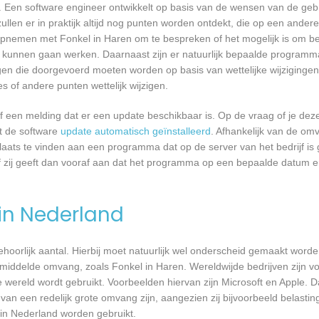
 Een software engineer ontwikkelt op basis van de wensen van de geb
ullen er in praktijk altijd nog punten worden ontdekt, die op een ander
pnemen met Fonkel in Haren om te bespreken of het mogelijk is om b
kunnen gaan werken. Daarnaast zijn er natuurlijk bepaalde programm
gen die doorgevoerd moeten worden op basis van wettelijke wijzigingen.
 of andere punten wettelijk wijzigen.
een melding dat er een update beschikbaar is. Op de vraag of je deze 
dt de software
update automatisch geïnstalleerd
. Afhankelijk van de o
laats te vinden aan een programma dat op de server van het bedrijf is 
 zij geeft dan vooraf aan dat het programma op een bepaalde datum en 
 in Nederland
 behoorlijk aantal. Hierbij moet natuurlijk wel onderscheid gemaakt word
emiddelde omvang, zoals Fonkel in Haren. Wereldwijde bedrijven zijn v
ereld wordt gebruikt. Voorbeelden hiervan zijn Microsoft en Apple. Da
 van een redelijk grote omvang zijn, aangezien zij bijvoorbeeld belasti
in Nederland worden gebruikt.