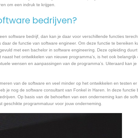
ren om een indruk te krijgen.
software bedrijven?
n software bedrijf, dan kan je daar voor verschillende functies terecht
is daar de functie van software engineer. Om deze functie te bereiken k
gevuld met een bachelor in software engineering. Deze opleiding duurt 
 naast het ontwikkelen van nieuwe programma’s, is het ook belangrijk d
tuele wensen en aanpassingen van de programma’s. Uiteraard kan je h
mmeren van de software en veel minder op het ontwikkelen en testen er
eb je nog de software consultant van Fonkel in Haren. In deze functie 
bedrijven. Op basis van de behoeften van een onderneming kan de soft
est geschikte programmatuur voor jouw onderneming.