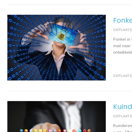
Fonke
GEPLAAT
Fonkel in
mail naar
ontwikkel
GEPLAATS
Kuind
GEPLAAT
Kuindersm
u op: Of 