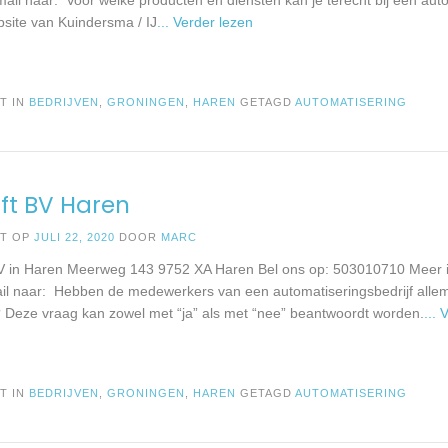
site van Kuindersma / IJ
... Verder lezen
T IN
BEDRIJVEN
,
GRONINGEN
,
HAREN
GETAGD
AUTOMATISERING
ft BV Haren
ST OP
JULI 22, 2020
DOOR
MARC
V in Haren Meerweg 143 9752 XA Haren Bel ons op: 503010710 Meer i
il naar: Hebben de medewerkers van een automatiseringsbedrijf allem
? Deze vraag kan zowel met “ja” als met “nee” beantwoordt worden.
...
T IN
BEDRIJVEN
,
GRONINGEN
,
HAREN
GETAGD
AUTOMATISERING