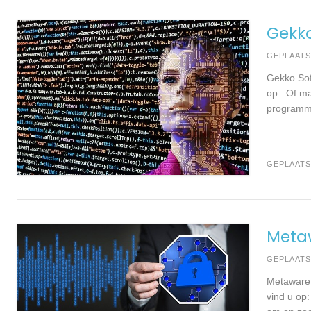
Gekk
GEPLAAT
Gekko Sof
op: Of ma
programma
GEPLAATS
Meta
GEPLAAT
Metaware 
vind u op: