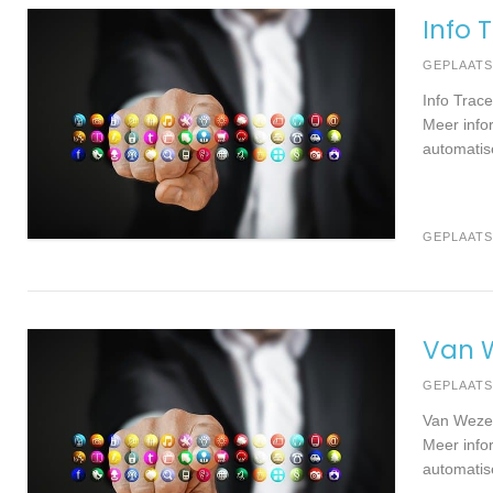
Info 
GEPLAAT
Info Trac
Meer info
automatis
GEPLAATS
Van 
GEPLAAT
Van Wezel
Meer info
automatis