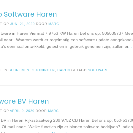
o Software Haren
ST OP
JUNI 21, 2020
DOOR
MARC
tware in Haren Viermat 7 9753 KW Haren Bel ons op: 505035737 Meer 
il naar: Waarom wordt er regelmatig een software update aangekond
’s eenmaal ontwikkeld, getest en in gebruik genomen zijn, zullen er
..
T IN
BEDRIJVEN
,
GRONINGEN
,
HAREN
GETAGD
SOFTWARE
ware BV Haren
ST OP
APRIL 9, 2020
DOOR
MARC
BV in Haren Rijksstraatweg 239 9752 CB Haren Bel ons op: 050-5370
 Of mail naar: Welke functies zijn er binnen software bedrijven? Indien