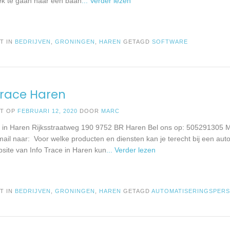
k te gaan naar een baan
... Verder lezen
T IN
BEDRIJVEN
,
GRONINGEN
,
HAREN
GETAGD
SOFTWARE
Trace Haren
ST OP
FEBRUARI 12, 2020
DOOR
MARC
e in Haren Rijksstraatweg 190 9752 BR Haren Bel ons op: 505291305 M
mail naar: Voor welke producten en diensten kan je terecht bij een auto
site van Info Trace in Haren kun
... Verder lezen
T IN
BEDRIJVEN
,
GRONINGEN
,
HAREN
GETAGD
AUTOMATISERINGSPER