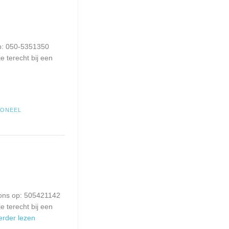
op: 050-5351350
e terecht bij een
SONEEL
 ons op: 505421142
e terecht bij een
Verder lezen