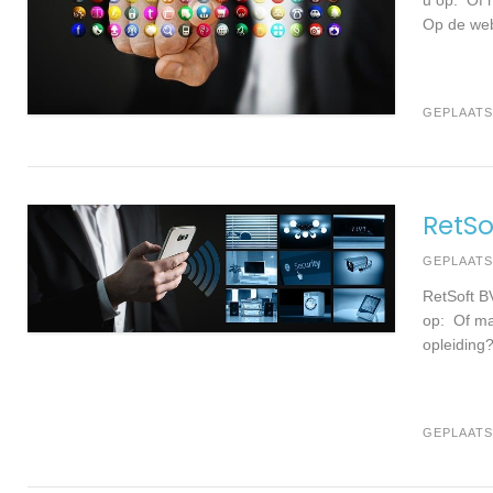
Op de web
GEPLAATS
RetSo
GEPLAAT
RetSoft B
op: Of ma
opleiding
GEPLAATS