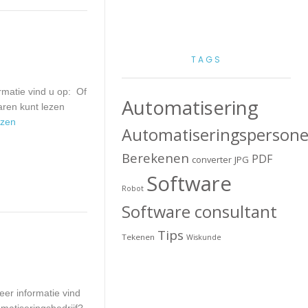
TAGS
matie vind u op: Of
Automatisering
aren kunt lezen
ezen
Automatiseringspersone
Berekenen
PDF
converter
JPG
Software
Robot
Software consultant
Tips
Tekenen
Wiskunde
er informatie vind
matiseringsbedrijf?