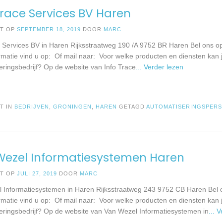
Trace Services BV Haren
ST OP
SEPTEMBER 18, 2019
DOOR
MARC
e Services BV in Haren Rijksstraatweg 190 /A 9752 BR Haren Bel ons 
rmatie vind u op: Of mail naar: Voor welke producten en diensten kan j
eringsbedrijf? Op de website van Info Trace
... Verder lezen
T IN
BEDRIJVEN
,
GRONINGEN
,
HAREN
GETAGD
AUTOMATISERINGSPER
Wezel Informatiesystemen Haren
ST OP
JULI 27, 2019
DOOR
MARC
 Informatiesystemen in Haren Rijksstraatweg 243 9752 CB Haren Bel
rmatie vind u op: Of mail naar: Voor welke producten en diensten kan j
eringsbedrijf? Op de website van Van Wezel Informatiesystemen in
... 