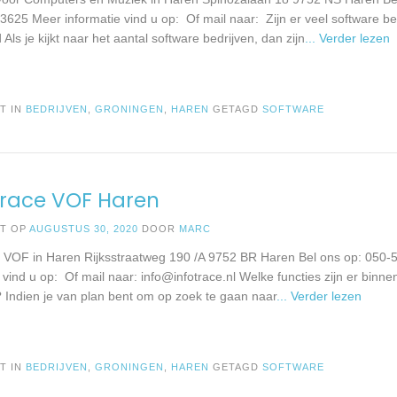
3625 Meer informatie vind u op: Of mail naar: Zijn er veel software bed
Als je kijkt naar het aantal software bedrijven, dan zijn
... Verder lezen
T IN
BEDRIJVEN
,
GRONINGEN
,
HAREN
GETAGD
SOFTWARE
Trace VOF Haren
ST OP
AUGUSTUS 30, 2020
DOOR
MARC
e VOF in Haren Rijksstraatweg 190 /A 9752 BR Haren Bel ons op: 050
e vind u op: Of mail naar:
info@infotrace.nl
Welke functies zijn er binne
? Indien je van plan bent om op zoek te gaan naar
... Verder lezen
T IN
BEDRIJVEN
,
GRONINGEN
,
HAREN
GETAGD
SOFTWARE