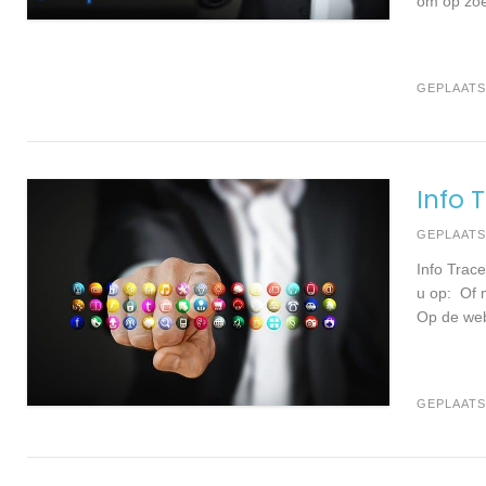
om op zoe
GEPLAATS
Info 
GEPLAAT
Info Trac
u op: Of 
Op de web
GEPLAATS