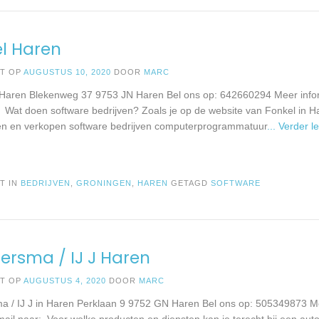
l Haren
ST OP
AUGUSTUS 10, 2020
DOOR
MARC
 Haren Blekenweg 37 9753 JN Haren Bel ons op: 642660294 Meer infor
: Wat doen software bedrijven? Zoals je op de website van Fonkel in H
en en verkopen software bedrijven computerprogrammatuur
... Verder l
T IN
BEDRIJVEN
,
GRONINGEN
,
HAREN
GETAGD
SOFTWARE
ersma / IJ J Haren
ST OP
AUGUSTUS 4, 2020
DOOR
MARC
a / IJ J in Haren Perklaan 9 9752 GN Haren Bel ons op: 505349873 Me
mail naar: Voor welke producten en diensten kan je terecht bij een auto