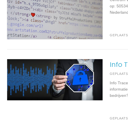
op: 50534
Nederland 
GEPLAATS
Info 
GEPLAAT
Info Trac
informati
bedrijven
GEPLAATS