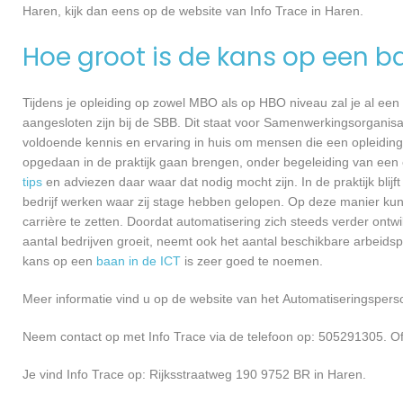
Haren, kijk dan eens op de website van Info Trace in Haren.
Hoe groot is de kans op een b
Tijdens je opleiding op zowel MBO als op HBO niveau zal je al een
aangesloten zijn bij de SBB. Dit staat voor Samenwerkingsorganisa
voldoende kennis en ervaring in huis om mensen die een opleiding 
opgedaan in de praktijk gaan brengen, onder begeleiding van een e
tips
en adviezen daar waar dat nodig mocht zijn. In de praktijk blijf
bedrijf werken waar zij stage hebben gelopen. Op deze manier kunn
carrière te zetten. Doordat automatisering zich steeds verder ontwi
aantal bedrijven groeit, neemt ook het aantal beschikbare arbeids
kans op een
baan in de ICT
is zeer goed te noemen.
Meer informatie vind u op de website van het Automatiseringsperso
Neem contact op met Info Trace via de telefoon op: 505291305. Of
Je vind Info Trace op: Rijksstraatweg 190 9752 BR in Haren.