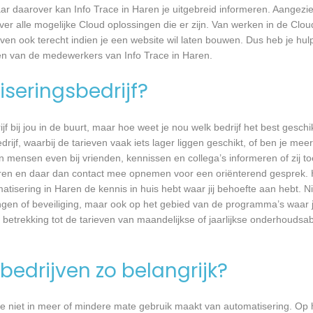
r daarover kan Info Trace in Haren je uitgebreid informeren. Aangezi
er alle mogelijke Cloud oplossingen die er zijn. Van werken in de Clou
ven ook terecht indien je een website wil laten bouwen. Dus heb je hulp
én van de medewerkers van Info Trace in Haren.
seringsbedrijf?
jf bij jou in de buurt, maar hoe weet je nou welk bedrijf het best geschi
rijf, waarbij de tarieven vaak iets lager liggen geschikt, of ben je meer
 mensen even bij vrienden, kennissen en collega’s informeren of zij to
aren en daar dan contact mee opnemen voor een oriënterend gesprek. H
atisering in Haren de kennis in huis hebt waar jij behoefte aan hebt. Ni
gen of beveiliging, maar ook op het gebied van de programma’s waar 
 betrekking tot de tarieven van maandelijkse of jaarlijkse onderhoud
bedrijven zo belangrijk?
e niet in meer of mindere mate gebruik maakt van automatisering. Op 