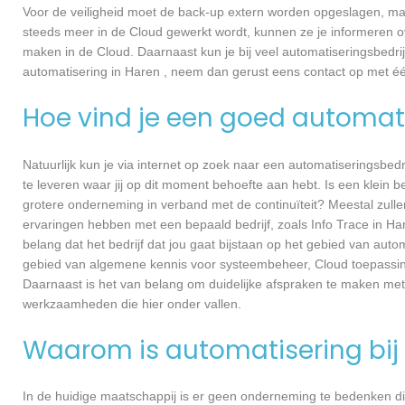
Voor de veiligheid moet de back-up extern worden opgeslagen, maa
steeds meer in de Cloud gewerkt wordt, kunnen ze je informeren ov
maken in de Cloud. Daarnaast kun je bij veel automatiseringsbedrij
automatisering in Haren , neem dan gerust eens contact op met é
Hoe vind je een goed automati
Natuurlijk kun je via internet op zoek naar een automatiseringsbedri
te leveren waar jij op dit moment behoefte aan hebt. Is een klein bed
grotere onderneming in verband met de continuïteit? Meestal zullen
ervaringen hebben met een bepaald bedrijf, zoals Info Trace in H
belang dat het bedrijf dat jou gaat bijstaan op het gebied van autom
gebied van algemene kennis voor systeembeheer, Cloud toepassin
Daarnaast is het van belang om duidelijke afspraken te maken met
werkzaamheden die hier onder vallen.
Waarom is automatisering bij 
In de huidige maatschappij is er geen onderneming te bedenken di