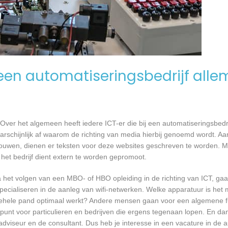
en automatiseringsbedrijf alle
Over het algemeen heeft iedere ICT-er die bij een automatiseringsbed
waarschijnlijk af waarom de richting van media hierbij genoemd wordt. 
bouwen, dienen er teksten voor deze websites geschreven te worden. 
 het bedrijf dient extern te worden gepromoot.
a het volgen van een MBO- of HBO opleiding in de richting van ICT, g
pecialiseren in de aanleg van wifi-netwerken. Welke apparatuur is het 
et gehele pand optimaal werkt? Andere mensen gaan voor een algemene f
unt voor particulieren en bedrijven die ergens tegenaan lopen. En dan 
 adviseur en de consultant. Dus heb je interesse in een vacature in de a