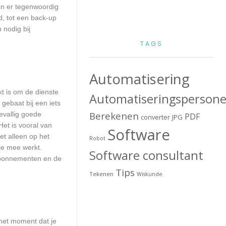
en er tegenwoordig
d, tot een back-up
 nodig bij
TAGS
Automatisering
kt is om de dienste
Automatiseringspersone
 gebaat bij een iets
Berekenen
evallig goede
PDF
converter
JPG
et is vooral van
Software
et alleen op het
Robot
je mee werkt.
Software consultant
sabonnementen en de
Tips
Tekenen
Wiskunde
het moment dat je