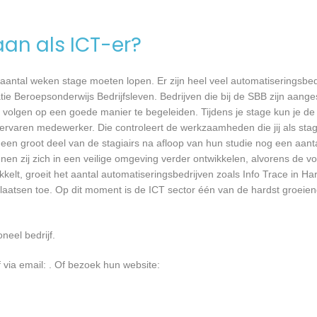
aan als ICT-er?
 aantal weken stage moeten lopen. Er zijn heel veel automatiseringsbed
tie Beroepsonderwijs Bedrijfsleven. Bedrijven die bij de SBB zijn aang
volgen op een goede manier te begeleiden. Tijdens je stage kun je de 
rvaren medewerker. Die controleert de werkzaamheden die jij als stagia
t een groot deel van de stagiairs na afloop van hun studie nog een aantal
en zij zich in een veilige omgeving verder ontwikkelen, alvorens de v
kkelt, groeit het aantal automatiseringsbedrijven zoals Info Trace in Ha
plaatsen toe. Op dit moment is de ICT sector één van de hardst groeien
neel bedrijf.
 via email:
. Of bezoek hun website: