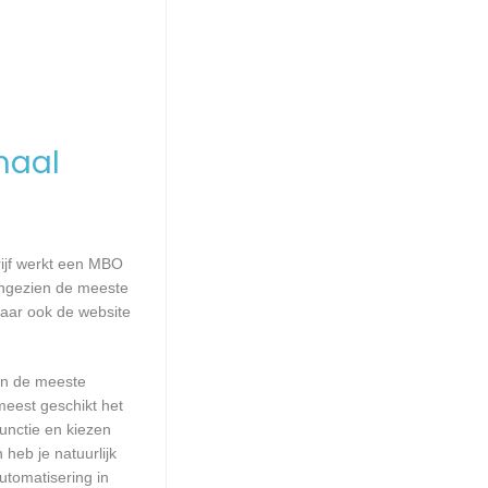
maal
rijf werkt een MBO
Aangezien de meeste
Maar ook de website
aan de meeste
meest geschikt het
unctie en kiezen
heb je natuurlijk
utomatisering in