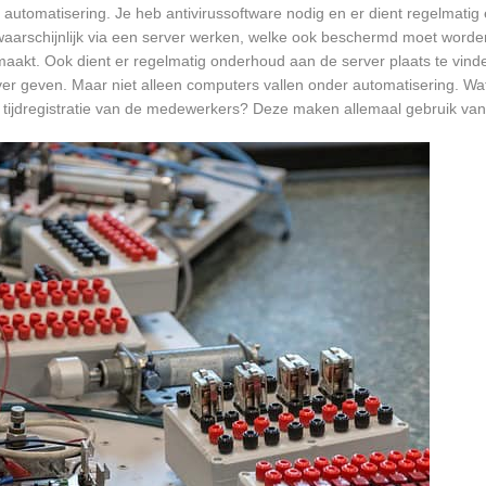
 automatisering. Je heb antivirussoftware nodig en er dient regelmatig
waarschijnlijk via een server werken, welke ook beschermd moet worde
akt. Ook dient er regelmatig onderhoud aan de server plaats te vind
 over geven. Maar niet alleen computers vallen onder automatisering. Wa
 tijdregistratie van de medewerkers? Deze maken allemaal gebruik va