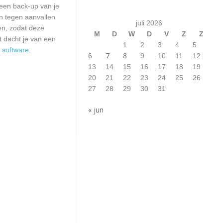
 een back-up van je
n tegen aanvallen
juli 2026
en, zodat deze
M
D
W
D
V
Z
Z
t dacht je van een
1
2
3
4
5
n
software
.
7
6
8
9
10
11
12
13
14
15
16
17
18
19
20
21
22
23
24
25
26
27
28
29
30
31
« jun