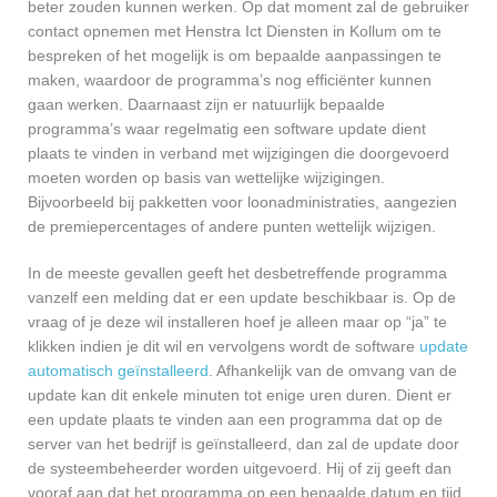
beter zouden kunnen werken. Op dat moment zal de gebruiker
contact opnemen met Henstra Ict Diensten in Kollum om te
bespreken of het mogelijk is om bepaalde aanpassingen te
maken, waardoor de programma’s nog efficiënter kunnen
gaan werken. Daarnaast zijn er natuurlijk bepaalde
programma’s waar regelmatig een software update dient
plaats te vinden in verband met wijzigingen die doorgevoerd
moeten worden op basis van wettelijke wijzigingen.
Bijvoorbeeld bij pakketten voor loonadministraties, aangezien
de premiepercentages of andere punten wettelijk wijzigen.
In de meeste gevallen geeft het desbetreffende programma
vanzelf een melding dat er een update beschikbaar is. Op de
vraag of je deze wil installeren hoef je alleen maar op “ja” te
klikken indien je dit wil en vervolgens wordt de software
update
automatisch geïnstalleerd
. Afhankelijk van de omvang van de
update kan dit enkele minuten tot enige uren duren. Dient er
een update plaats te vinden aan een programma dat op de
server van het bedrijf is geïnstalleerd, dan zal de update door
de systeembeheerder worden uitgevoerd. Hij of zij geeft dan
vooraf aan dat het programma op een bepaalde datum en tijd