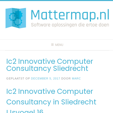
Spring
naar
inhoud
MENU
Ic2 Innovative Computer
Consultancy Sliedrecht
GEPLAATST OP
DECEMBER 5, 2017
DOOR
MARC
Ic2 Innovative Computer
Consultancy in Sliedrecht
IJsvogel 16