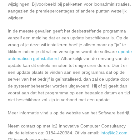
wijzigingen. Bijvoorbeeld bij pakketten voor loonadministraties,
aangezien de premiepercentages of andere punten wettelijk
wijzigen.
In de meeste gevallen geeft het desbetreffende programma
vanzelf een melding dat er een update beschikbaar is. Op de
vraag of je deze wil installeren hoef je alleen maar op “ja” te
klikken indien je dit wil en vervolgens wordt de software
update
automatisch geïnstalleerd
. Afhankelijk van de omvang van de
update kan dit enkele minuten tot enige uren duren. Dient er
een update plaats te vinden aan een programma dat op de
server van het bedrijf is geïnstalleerd, dan zal de update door
de systeembeheerder worden uitgevoerd. Hij of zij geeft dan
vooraf aan dat het programma op een bepaalde datum en tijd
niet beschikbaar zal zijn in verband met een update.
Meer informatie vind u op de website van het Software bedrijf.
Neem contact op met Ic2 Innovative Computer Consultancy
via de telefoon op: 0184-420384. Of via email:
info@ic2.com
.
Of bezoek hun website: