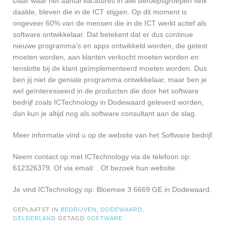
Daar waar het aantal vacatures in alle beroepsgroepen flink
daalde, bleven die in de ICT stijgen. Op dit moment is
ongeveer 60% van de mensen die in de ICT werkt actief als
software ontwikkelaar. Dat betekent dat er dus continue
nieuwe programma’s en apps ontwikkeld worden, die getest
moeten worden, aan klanten verkocht moeten worden en
tenslotte bij de klant geïmplementeerd moeten worden. Dus
ben jij niet de geniale programma ontwikkelaar, maar ben je
wel geïnteresseerd in de producten die door het software
bedrijf zoals ICTechnology in Dodewaard geleverd worden,
dan kun je altijd nog als software consultant aan de slag.
Meer informatie vind u op de website van het Software bedrijf.
Neem contact op met ICTechnology via de telefoon op:
612326379. Of via email:
. Of bezoek hun website:
Je vind ICTechnology op: Bloemee 3 6669 GE in Dodewaard.
GEPLAATST IN
BEDRIJVEN
,
DODEWAARD
,
GELDERLAND
GETAGD
SOFTWARE