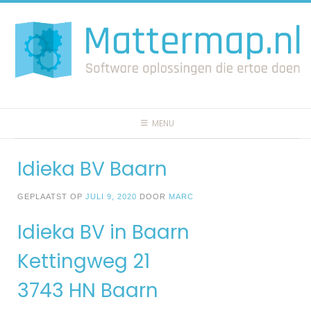
Spring
naar
inhoud
MENU
Idieka BV Baarn
GEPLAATST OP
JULI 9, 2020
DOOR
MARC
Idieka BV in Baarn
Kettingweg 21
3743 HN Baarn