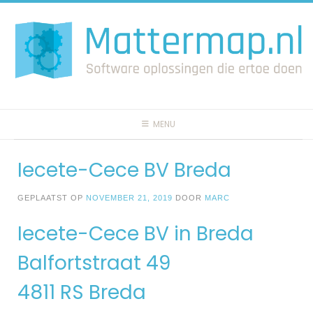
Spring
naar
inhoud
MENU
Iecete-Cece BV Breda
GEPLAATST OP
NOVEMBER 21, 2019
DOOR
MARC
Iecete-Cece BV in Breda
Balfortstraat 49
4811 RS Breda