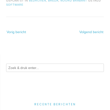
GEPLAATST IN
BEDRIJVEN
,
BREDA
,
NOORD BRABANT
GETAGD
SOFTWARE
Bericht
Vorig bericht
Volgend bericht
navigatie
RECENTE BERICHTEN