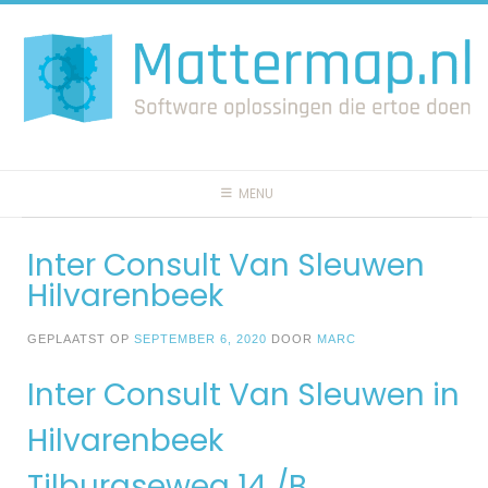
Spring
naar
inhoud
MENU
Inter Consult Van Sleuwen
Hilvarenbeek
GEPLAATST OP
SEPTEMBER 6, 2020
DOOR
MARC
Inter Consult Van Sleuwen in
Hilvarenbeek
Tilburgseweg 14 /B