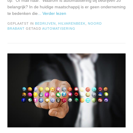
op: Of mail naar: Waarom is automatisering bij bedrijven zo
belangrijk? In de huidige maatschappij is er geen onderneming
te bedenken die
... Verder lezen
GEPLAATST IN
BEDRIJVEN
,
HILVARENBEEK
,
NOORD
BRABANT
GETAGD
AUTOMATISERING