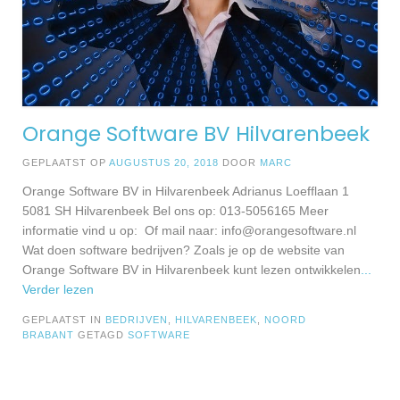
Orange Software BV Hilvarenbeek
GEPLAATST OP
AUGUSTUS 20, 2018
DOOR
MARC
Orange Software BV in Hilvarenbeek Adrianus Loefflaan 1
5081 SH Hilvarenbeek Bel ons op: 013-5056165 Meer
informatie vind u op: Of mail naar:
info@orangesoftware.nl
Wat doen software bedrijven? Zoals je op de website van
Orange Software BV in Hilvarenbeek kunt lezen ontwikkelen
...
Verder lezen
GEPLAATST IN
BEDRIJVEN
,
HILVARENBEEK
,
NOORD
BRABANT
GETAGD
SOFTWARE