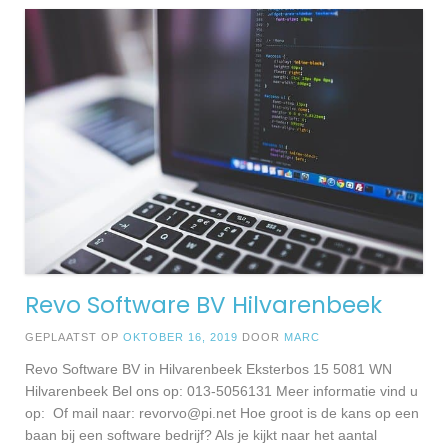
Revo Software BV Hilvarenbeek
GEPLAATST OP
OKTOBER 16, 2019
DOOR
MARC
Revo Software BV in Hilvarenbeek Eksterbos 15 5081 WN
Hilvarenbeek Bel ons op: 013-5056131 Meer informatie vind u
op: Of mail naar:
revorvo@pi.net
Hoe groot is de kans op een
baan bij een software bedrijf? Als je kijkt naar het aantal