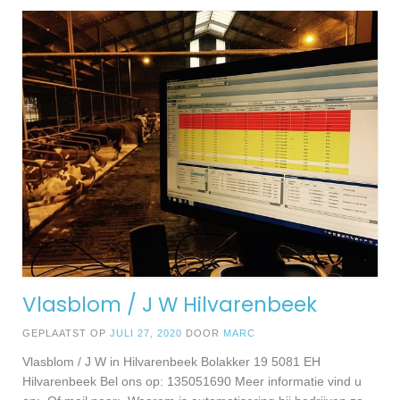
Vlasblom / J W Hilvarenbeek
GEPLAATST OP
JULI 27, 2020
DOOR
MARC
Vlasblom / J W in Hilvarenbeek Bolakker 19 5081 EH
Hilvarenbeek Bel ons op: 135051690 Meer informatie vind u