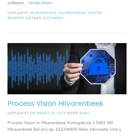
software
... Verder lezen
GEPLAATST IN
BEDRIJVEN
,
HILVARENBEEK
,
NOORD
BRABANT
GETAGD
SOFTWARE
Process Vision Hilvarenbeek
GEPLAATST OP
MAART 25, 2019
DOOR
MARC
Process Vision in Hilvarenbeek Koningskruis 1 5081 XM
Hilvarenbeek Bel ons op: 612296826 Meer informatie vind u