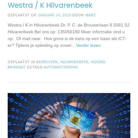
Westra / K Hilvarenbeek
GEPLAATST OP
JANUARI 14, 2019
DOOR
MARC
Westra / K in Hilvarenbeek Dr. P. C. de Brouwerlaan 8 5081 SJ
Hilvarenbeek Bel ons op: 135056180 Meer informatie vind u
op: Of mail naar: Hoe groot is de kans op een baan als ICT-
er? Tijdens je opleiding op zowel
... Verder lezen
GEPLAATST IN
BEDRIJVEN
,
HILVARENBEEK
,
NOORD
BRABANT
GETAGD
AUTOMATISERING