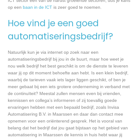
ICT sector één van de hardst groeiende sectoren, dus je kans
op een
baan in de ICT
is zeer goed te noemen.
Hoe vind je een goed
automatiseringsbedrijf?
Natuurlijk kun je via internet op zoek naar een
automatiseringsbedrijf bij jou in de buurt, maar hoe weet je
nou welk bedrijf het best geschikt is om de dienste te leveren
waar jij op dit moment behoefte aan hebt. Is een klein bedrijf,
waarbij de tarieven vaak iets lager liggen geschikt, of ben je
meer gebaat bij een iets grotere onderneming in verband met
de continuïteit? Meestal zullen mensen even bij vrienden,
kennissen en collega’s informeren of zij toevallig goede
ervaringen hebben met een bepaald bedrijf, zoals Invisa
Automatisering B.V. in Maarssen en daar dan contact mee
opnemen voor een oriënterend gesprek. Het is vooral van
belang dat het bedrijf dat jou gaat bijstaan op het gebied van
automatisering in Maarssen de kennis in huis hebt waar jij