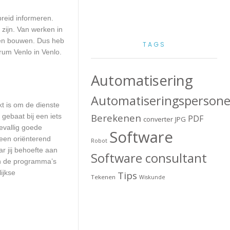
reid informeren.
zijn. Van werken in
aten bouwen. Dus heb
TAGS
rum Venlo in Venlo.
Automatisering
Automatiseringspersone
kt is om de dienste
Berekenen
 gebaat bij een iets
PDF
converter
JPG
evallig goede
Software
een oriënterend
Robot
ar jij behoefte aan
Software consultant
an de programma’s
ijkse
Tips
Tekenen
Wiskunde