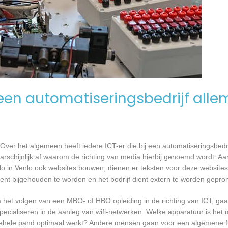
en automatiseringsbedrijf alle
Over het algemeen heeft iedere ICT-er die bij een automatiseringsbed
waarschijnlijk af waarom de richting van media hierbij genoemd wordt. 
lo in Venlo ook websites bouwen, dienen er teksten voor deze website
ient bijgehouden te worden en het bedrijf dient extern te worden gepro
a het volgen van een MBO- of HBO opleiding in de richting van ICT, g
pecialiseren in de aanleg van wifi-netwerken. Welke apparatuur is het 
et gehele pand optimaal werkt? Andere mensen gaan voor een algemene f