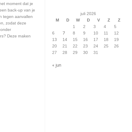
het moment dat je
 een back-up van je
juli 2026
n tegen aanvallen
M
D
W
D
V
Z
Z
en, zodat deze
1
2
3
4
5
 onder
7
6
8
9
10
11
12
kers? Deze maken
13
14
15
16
17
18
19
20
21
22
23
24
25
26
27
28
29
30
31
« jun