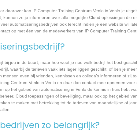
r daarover kan IP Computer Training Centrum Venlo in Venlo je uitgeb
kunnen ze je informeren over alle mogelijke Cloud oplossingen die er 
 veel automatiseringsbedrijven ook terecht indien je een website wil l
 contact op met één van de medewerkers van IP Computer Training Cent
seringsbedrijf?
jf bij jou in de buurt, maar hoe weet je nou welk bedrijf het best geschi
rijf, waarbij de tarieven vaak iets lager liggen geschikt, of ben je meer
 mensen even bij vrienden, kennissen en collega’s informeren of zij to
aining Centrum Venlo in Venlo en daar dan contact mee opnemen voor 
taan op het gebied van automatisering in Venlo de kennis in huis hebt wa
mbeheer, Cloud toepassingen of beveiliging, maar ook op het gebied v
aken te maken met betrekking tot de tarieven van maandelijkse of jaarl
llen.
bedrijven zo belangrijk?