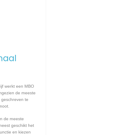
maal
rijf werkt een MBO
Aangezien de meeste
s geschreven te
moot.
aan de meeste
meest geschikt het
unctie en kiezen