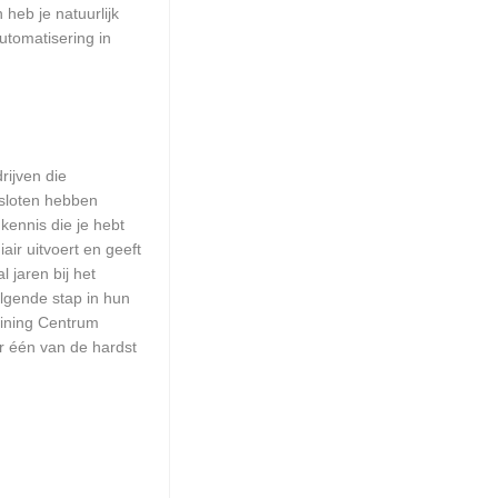
heb je natuurlijk
utomatisering in
rijven die
esloten hebben
kennis die je hebt
ir uitvoert en geeft
 jaren bij het
olgende stap in hun
aining Centrum
or één van de hardst