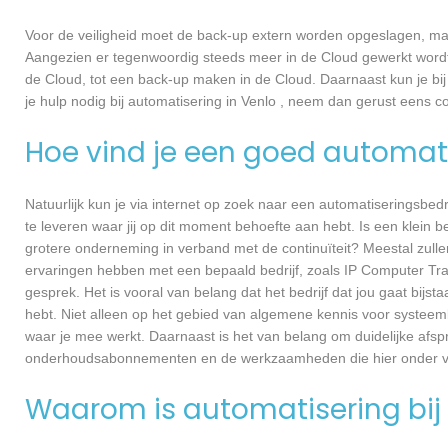
Voor de veiligheid moet de back-up extern worden opgeslagen, maa
Aangezien er tegenwoordig steeds meer in de Cloud gewerkt wordt, 
de Cloud, tot een back-up maken in de Cloud. Daarnaast kun je bij
je hulp nodig bij automatisering in Venlo , neem dan gerust eens
Hoe vind je een goed automati
Natuurlijk kun je via internet op zoek naar een automatiseringsbedri
te leveren waar jij op dit moment behoefte aan hebt. Is een klein bed
grotere onderneming in verband met de continuïteit? Meestal zullen
ervaringen hebben met een bepaald bedrijf, zoals IP Computer Tr
gesprek. Het is vooral van belang dat het bedrijf dat jou gaat bijs
hebt. Niet alleen op het gebied van algemene kennis voor systee
waar je mee werkt. Daarnaast is het van belang om duidelijke afspr
onderhoudsabonnementen en de werkzaamheden die hier onder va
Waarom is automatisering bij 