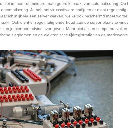
e niet in meer of mindere mate gebruik maakt van automatisering. Op 
 automatisering. Je heb antivirussoftware nodig en er dient regelmatig
waarschijnlijk via een server werken, welke ook beschermd moet worde
akt. Ook dient er regelmatig onderhoud aan de server plaats te vind
o kan je hier een advies over geven. Maar niet alleen computers vallen
atische slagbomen en de elektronische tijdregistratie van de medewer