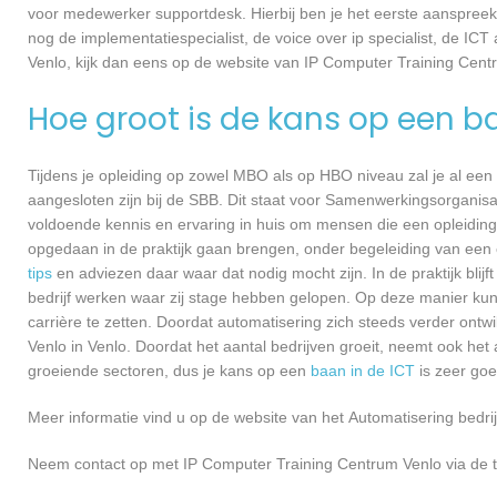
voor medewerker supportdesk. Hierbij ben je het eerste aanspreekp
nog de implementatiespecialist, de voice over ip specialist, de ICT
Venlo, kijk dan eens op de website van IP Computer Training Centr
Hoe groot is de kans op een b
Tijdens je opleiding op zowel MBO als op HBO niveau zal je al een
aangesloten zijn bij de SBB. Dit staat voor Samenwerkingsorganisa
voldoende kennis en ervaring in huis om mensen die een opleiding 
opgedaan in de praktijk gaan brengen, onder begeleiding van een e
tips
en adviezen daar waar dat nodig mocht zijn. In de praktijk blijf
bedrijf werken waar zij stage hebben gelopen. Op deze manier kunn
carrière te zetten. Doordat automatisering zich steeds verder ontw
Venlo in Venlo. Doordat het aantal bedrijven groeit, neemt ook he
groeiende sectoren, dus je kans op een
baan in de ICT
is zeer go
Meer informatie vind u op de website van het Automatisering bedrij
Neem contact op met IP Computer Training Centrum Venlo via de t