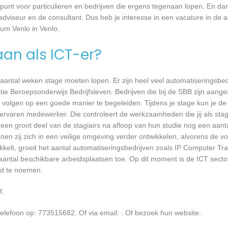
unt voor particulieren en bedrijven die ergens tegenaan lopen. En dan 
 adviseur en de consultant. Dus heb je interesse in een vacature in de a
um Venlo in Venlo.
aan als ICT-er?
 aantal weken stage moeten lopen. Er zijn heel veel automatiseringsbed
tie Beroepsonderwijs Bedrijfsleven. Bedrijven die bij de SBB zijn aang
volgen op een goede manier te begeleiden. Tijdens je stage kun je de 
rvaren medewerker. Die controleert de werkzaamheden die jij als stagia
t een groot deel van de stagiairs na afloop van hun studie nog een aantal
en zij zich in een veilige omgeving verder ontwikkelen, alvorens de v
ikkelt, groeit het aantal automatiseringsbedrijven zoals IP Computer Tr
t aantal beschikbare arbeidsplaatsen toe. Op dit moment is de ICT sect
ed te noemen.
f.
elefoon op: 773515682. Of via email:
. Of bezoek hun website: