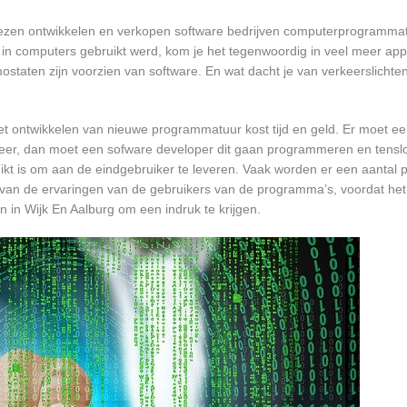
 lezen ontwikkelen en verkopen software bedrijven computerprogrammat
in computers gebruikt werd, kom je het tegenwoordig in veel meer app
mostaten zijn voorzien van software. En wat dacht je van verkeerslichten
et ontwikkelen van nieuwe programmatuur kost tijd en geld. Er moet e
er, dan moet een sofware developer dit gaan programmeren en tensl
 is om aan de eindgebruiker te leveren. Vaak worden er een aantal pil
an de ervaringen van de gebruikers van de programma’s, voordat het
n in Wijk En Aalburg om een indruk te krijgen.