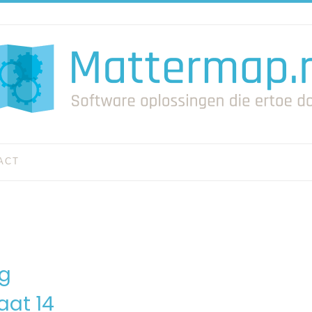
ACT
rg
aat 14