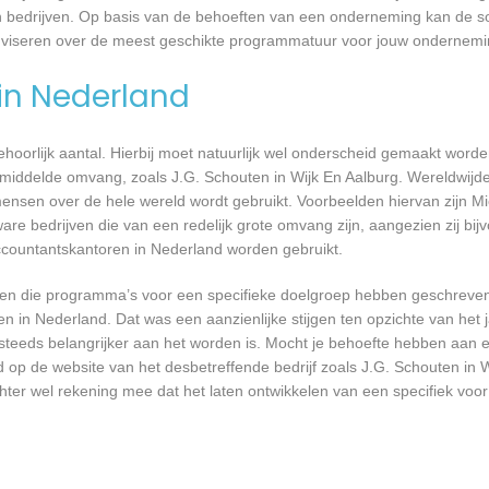
n bedrijven. Op basis van de behoeften van een onderneming kan de so
 adviseren over de meest geschikte programmatuur voor jouw ondernemi
 in Nederland
 behoorlijk aantal. Hierbij moet natuurlijk wel onderscheid gemaakt word
emiddelde omvang, zoals J.G. Schouten in Wijk En Aalburg. Wereldwijde 
nsen over de hele wereld wordt gebruikt. Voorbeelden hiervan zijn Mi
are bedrijven die van een redelijk grote omvang zijn, aangezien zij bij
ccountantskantoren in Nederland worden gebruikt.
rijven die programma’s voor een specifieke doelgroep hebben geschrev
n in Nederland. Dat was een aanzienlijke stijgen ten opzichte van het j
T steeds belangrijker aan het worden is. Mocht je behoefte hebben aa
d op de website van het desbetreffende bedrijf zoals J.G. Schouten in 
chter wel rekening mee dat het laten ontwikkelen van een specifiek vo