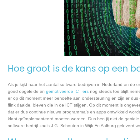
Hoe groot is de kans op een ba
Als je kijkt naar het aantal software bedrijven in Nederland en de
goed opgeleide en
gemotiveerde ICT’ers
nog steeds toe blijft nem
er op dit moment meer behoefte aan ondersteuning en zijn er dus 
flink daalde, bleven die in de ICT stijgen. Op dit moment is ongev
dat er dus continue nieuwe programma’s en apps ontwikkeld worde
klant geïmplementeerd moeten worden. Dus ben jij niet de geniale
software bedrijf zoals J.G. Schouten in Wijk En Aalburg geleverd wo