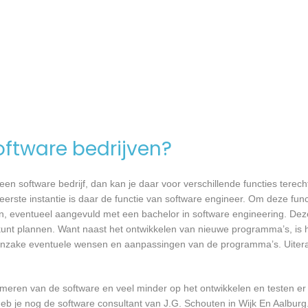
software bedrijven?
n software bedrijf, dan kan je daar voor verschillende functies terecht
eerste instantie is daar de functie van software engineer. Om deze func
en, eventueel aangevuld met een bachelor in software engineering. Dez
 kunt plannen. Want naast het ontwikkelen van nieuwe programma’s, is h
 inzake eventuele wensen en aanpassingen van de programma’s. Uiteraa
mmeren van de software en veel minder op het ontwikkelen en testen er
eb je nog de software consultant van J.G. Schouten in Wijk En Aalburg.