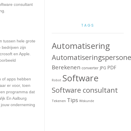
ftware consultant
ng.
TAGS
en tussen hele grote
Automatisering
bedrijven zijn
crosoft en Apple.
Automatiseringspersone
voorbeeld
Berekenen
PDF
JPG
converter
Software
en of apps hebben
Robot
aar er voor, toen
Software consultant
n een programma dat
Wijk En Aalburg
Tips
Tekenen
Wiskunde
or jouw onderneming