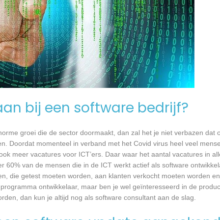
an bij een software bedrijf?
 enorme groei die de sector doormaakt, dan zal het je niet verbazen dat
en. Doordat momenteel in verband met het Covid virus heel veel mense
ook meer vacatures voor ICT’ers. Daar waar het aantal vacatures in a
eer 60% van de mensen die in de ICT werkt actief als software ontwikkel
n, die getest moeten worden, aan klanten verkocht moeten worden en t
 programma ontwikkelaar, maar ben je wel geïnteresseerd in de produc
rden, dan kun je altijd nog als software consultant aan de slag.