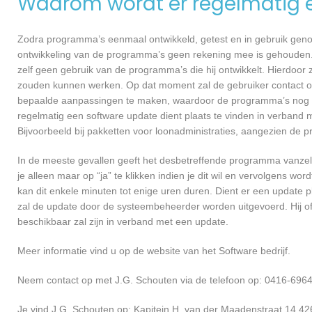
Waarom wordt er regelmatig 
Zodra programma’s eenmaal ontwikkeld, getest en in gebruik genome
ontwikkeling van de programma’s geen rekening mee is gehouden.
zelf geen gebruik van de programma’s die hij ontwikkelt. Hierdoor z
zouden kunnen werken. Op dat moment zal de gebruiker contact op
bepaalde aanpassingen te maken, waardoor de programma’s nog ef
regelmatig een software update dient plaats te vinden in verband 
Bijvoorbeeld bij pakketten voor loonadministraties, aangezien de p
In de meeste gevallen geeft het desbetreffende programma vanzelf 
je alleen maar op “ja” te klikken indien je dit wil en vervolgens wor
kan dit enkele minuten tot enige uren duren. Dient er een update p
zal de update door de systeembeheerder worden uitgevoerd. Hij of
beschikbaar zal zijn in verband met een update.
Meer informatie vind u op de website van het Software bedrijf.
Neem contact op met J.G. Schouten via de telefoon op: 0416-6964
Je vind J.G. Schouten op: Kapitein H. van der Maadenstraat 14 426