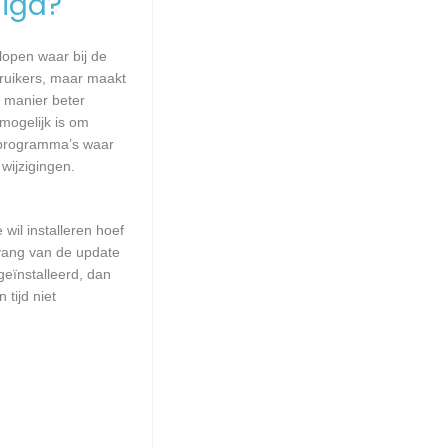
igd?
lopen waar bij de
ruikers, maar maakt
e manier beter
mogelijk is om
 programma’s waar
wijzigingen.
wil installeren hoef
mvang van de update
geïnstalleerd, dan
tijd niet