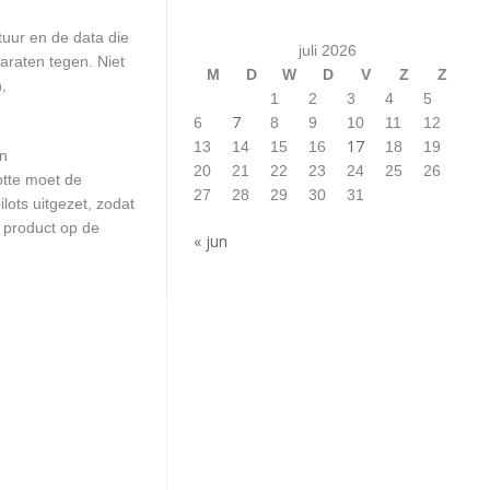
uur en de data die
juli 2026
araten tegen. Niet
M
D
W
D
V
Z
Z
,
1
2
3
4
5
7
6
8
9
10
11
12
17
13
14
15
16
18
19
en
20
21
22
23
24
25
26
otte moet de
27
28
29
30
31
ots uitgezet, zodat
 product op de
« jun