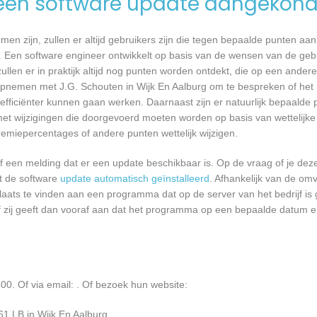
een software update aangekond
n zijn, zullen er altijd gebruikers zijn die tegen bepaalde punten aan
 Een software engineer ontwikkelt op basis van de wensen van de geb
ullen er in praktijk altijd nog punten worden ontdekt, die op een ander
nemen met J.G. Schouten in Wijk En Aalburg om te bespreken of het 
ficiënter kunnen gaan werken. Daarnaast zijn er natuurlijk bepaalde
met wijzigingen die doorgevoerd moeten worden op basis van wettelijke 
remiepercentages of andere punten wettelijk wijzigen.
een melding dat er een update beschikbaar is. Op de vraag of je deze 
dt de software
update automatisch geïnstalleerd
. Afhankelijk van de o
laats te vinden aan een programma dat op de server van het bedrijf is 
 zij geeft dan vooraf aan dat het programma op een bepaalde datum en 
00. Of via email:
. Of bezoek hun website:
1 LB in Wijk En Aalburg.