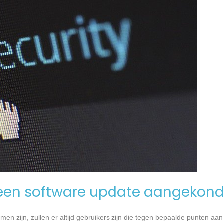
een software update aangekond
n zijn, zullen er altijd gebruikers zijn die tegen bepaalde punten aan