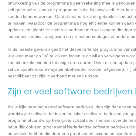
ontwikkeling van de programma’s geen rekening mee is gehouden.
zelf geen gebruik van de programma’s die hij ontwikkelt. Hierdoor z
zouden kunnen werken. Op dat moment zal de gebruiker contact o
te maken, waardoor de programma’s nog efficiënter kunnen gaan w
update dient plaats te vinden in verband met wijzigingen die doorg
loonadministraties, aangezien de premiepercentages of andere punt
In de meeste gevallen geeft het desbetreffende programma vanzelf 
je alleen maar op “ja” te klikken indien je dit wil en vervolgens wor
kan dit enkele minuten tot enige uren duren. Dient er een update p
zal de update door de systeembeheerder worden uitgevoerd. Hij of
beschikbaar zal zijn in verband met een update.
Zijn er veel software bedrijven
Als je kijkt naar het aantal software bedrijven, dan zijn dat er een
wereldwijde software bedrijven en lokale software bedrijven van g
programmatuur die op hele grote schaal door mensen over de hele w
natuurlijk ook een groot aantal Nederlandse software bedrijven die
ontwikkeld hebben die door een groot aantal accountantskantoren 