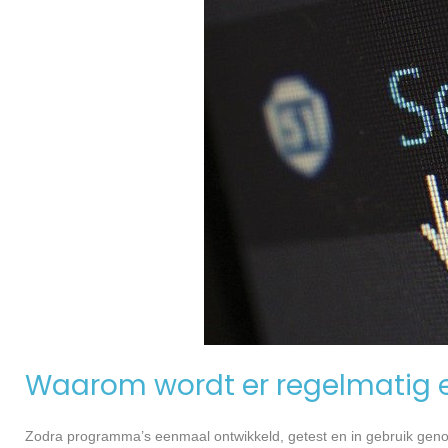
Waarom wordt er regelmatig 
Zodra programma’s eenmaal ontwikkeld, getest en in gebruik genome