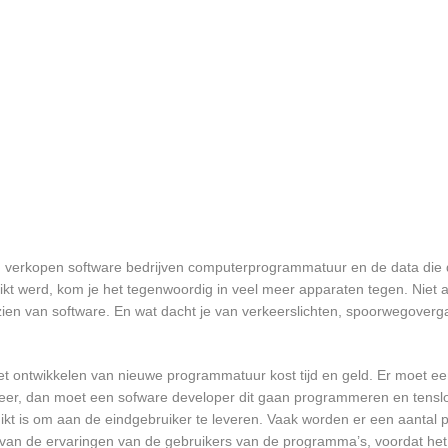
 en verkopen software bedrijven computerprogrammatuur en de data die 
t werd, kom je het tegenwoordig in veel meer apparaten tegen. Niet a
orzien van software. En wat dacht je van verkeerslichten, spoorwegover
et ontwikkelen van nieuwe programmatuur kost tijd en geld. Er moet e
er, dan moet een sofware developer dit gaan programmeren en tensl
 is om aan de eindgebruiker te leveren. Vaak worden er een aantal pil
an de ervaringen van de gebruikers van de programma’s, voordat het