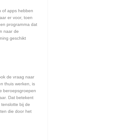
en of apps hebben
aar er voor, toen
n een programma dat
en naar de
ming geschikt
 ook de vraag naar
n thuis werken, is
lle beroepsgroepen
aar. Dat betekent
enslotte bij de
ten die door het