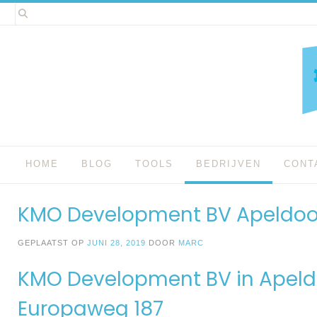
Spring
naar
inhoud
HOME
BLOG
TOOLS
BEDRIJVEN
CONT
KMO Development BV Apeldoo
GEPLAATST OP
JUNI 28, 2019
DOOR
MARC
KMO Development BV in Apel
Europaweg 187