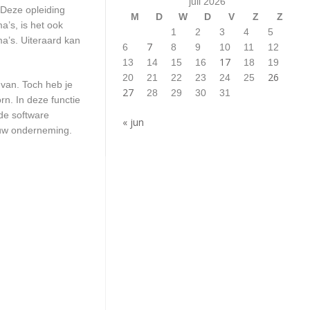
juli 2026
 Deze opleiding
M
D
W
D
V
Z
Z
a’s, is het ook
1
2
3
4
5
a’s. Uiteraard kan
7
6
8
9
10
11
12
17
13
14
15
16
18
19
26
20
21
22
23
24
25
 van. Toch heb je
27
28
29
30
31
n. In deze functie
de software
« jun
ouw onderneming.