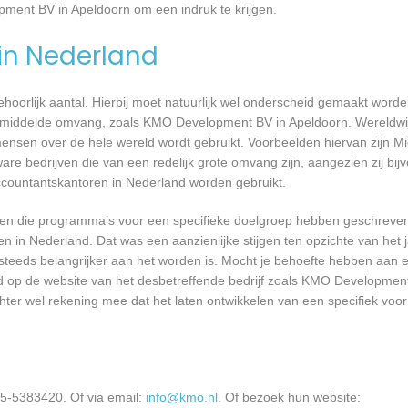
pment BV in Apeldoorn om een indruk te krijgen.
 in Nederland
 behoorlijk aantal. Hierbij moet natuurlijk wel onderscheid gemaakt word
gemiddelde omvang, zoals KMO Development BV in Apeldoorn. Wereldwij
nsen over de hele wereld wordt gebruikt. Voorbeelden hiervan zijn Mi
are bedrijven die van een redelijk grote omvang zijn, aangezien zij bij
ccountantskantoren in Nederland worden gebruikt.
rijven die programma’s voor een specifieke doelgroep hebben geschrev
n in Nederland. Dat was een aanzienlijke stijgen ten opzichte van het j
T steeds belangrijker aan het worden is. Mocht je behoefte hebben aa
ard op de website van het desbetreffende bedrijf zoals KMO Developmen
chter wel rekening mee dat het laten ontwikkelen van een specifiek vo
5-5383420. Of via email:
info@kmo.nl
. Of bezoek hun website: