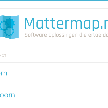
ACT
rn
doorn