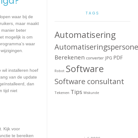
igd?
TAGS
lopen waar bij de
ruikers, maar maakt
e manier beter
Automatisering
t mogelijk is om
 programma’s waar
Automatiseringspersone
wijzigingen.
Berekenen
PDF
JPG
converter
Software
wil installeren hoef
Robot
mvang van de update
Software consultant
geïnstalleerd, dan
Tips
tijd niet
Tekenen
Wiskunde
. Kijk voor
nctie te bereiken