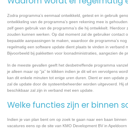
Waarom wordt er regelmatig 
Zodra programma’s eenmaal ontwikkeld, getest en in gebruik genome
ontwikkeling van de programma’s geen rekening mee is gehouden.
zelf geen gebruik van de programma’s die hij ontwikkelt. Hierdoor z
zouden kunnen werken. Op dat moment zal de gebruiker contact 
bepaalde aanpassingen te maken, waardoor de programma’s nog ef
regelmatig een software update dient plaats te vinden in verband 
Bijvoorbeeld bij pakketten voor loonadministraties, aangezien de p
In de meeste gevallen geeft het desbetreffende programma vanzelf 
je alleen maar op “ja” te klikken indien je dit wil en vervolgens wor
kan dit enkele minuten tot enige uren duren. Dient er een update p
zal de update door de systeembeheerder worden uitgevoerd. Hij of
beschikbaar zal zijn in verband met een update.
Welke functies zijn er binnen 
Indien je van plan bent om op zoek te gaan naar een baan binnen ee
vacatures eens op de site van KMO Development BV in Apeldoorn In 