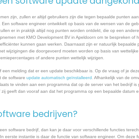
een software update aangekond
n zijn, zullen er altijd gebruikers zijn die tegen bepaalde punten aan
 Een software engineer ontwikkelt op basis van de wensen van de geb
ullen er in praktijk altijd nog punten worden ontdekt, die op een ander
opnemen met KMO Development BV in Apeldoorn om te bespreken of he
ficiënter kunnen gaan werken. Daarnaast zijn er natuurlijk bepaalde
met wijzigingen die doorgevoerd moeten worden op basis van wettelijke 
remiepercentages of andere punten wettelijk wijzigen.
een melding dat er een update beschikbaar is. Op de vraag of je deze 
dt de software
update automatisch geïnstalleerd
. Afhankelijk van de o
laats te vinden aan een programma dat op de server van het bedrijf is 
 zij geeft dan vooraf aan dat het programma op een bepaalde datum en 
software bedrijven?
n software bedrijf, dan kan je daar voor verschillende functies terecht
eerste instantie is daar de functie van software engineer. Om deze fu