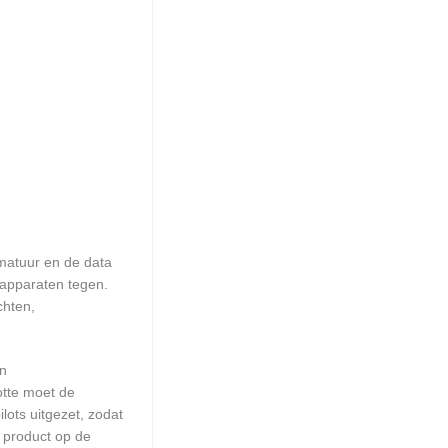
matuur en de data
 apparaten tegen.
chten,
en
otte moet de
ots uitgezet, zodat
 product op de