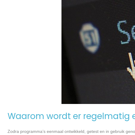
Waarom wordt er regelmatig 
Zodra programma’s eenmaal ontwikkeld, getest en in gebruik genome