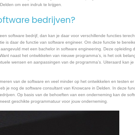
 Delden om een indruk te krijgen.
software bedrijven?
n software bedrijf, dan kan je daar voor verschillende functies terecht
ie is daar de functie van software engineer. Om deze functie te bereik
 aangevuld met een bachelor in software engineering. Deze opleiding du
 Want naast het ontwikkelen van nieuwe programma’s, is het ook belangr
tuele wensen en aanpassingen van de programma’s. Uiteraard kan je h
mmeren van de software en veel minder op het ontwikkelen en testen er
heb je nog de software consultant van Knowcare in Delden. In deze func
bedrijven. Op basis van de behoeften van een onderneming kan de soft
e meest geschikte programmatuur voor jouw onderneming.