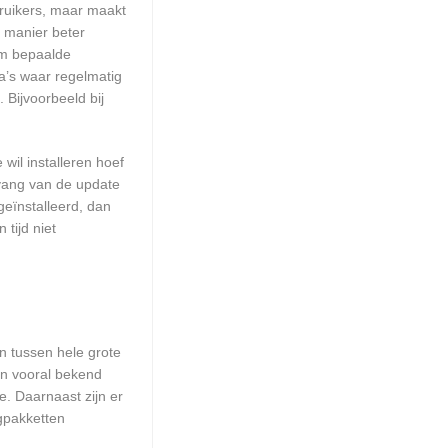
ruikers, maar maakt
e manier beter
om bepaalde
a’s waar regelmatig
 Bijvoorbeeld bij
wil installeren hoef
mvang van de update
geïnstalleerd, dan
tijd niet
en tussen hele grote
jn vooral bekend
. Daarnaast zijn er
ngpakketten