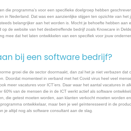
rijven die programma’s voor een specifieke doelgroep hebben geschrev
n in Nederland. Dat was een aanzienlijke stijgen ten opzichte van het j
T steeds belangrijker aan het worden is. Mocht je behoefte hebben aa
d op de website van het desbetreffende bedrijf zoals Knowcare in Deld
ing mee dat het laten ontwikkelen van een specifiek voor jouw onderne
an bij een software bedrijf?
 enorme groei die de sector doormaakt, dan zal het je niet verbazen dat
en. Doordat momenteel in verband met het Covid virus heel veel mense
ook meer vacatures voor ICT’ers. Daar waar het aantal vacatures in a
eer 60% van de mensen die in de ICT werkt actief als software ontwikkel
n, die getest moeten worden, aan klanten verkocht moeten worden en t
 programma ontwikkelaar, maar ben je wel geïnteresseerd in de produc
 je altijd nog als software consultant aan de slag.