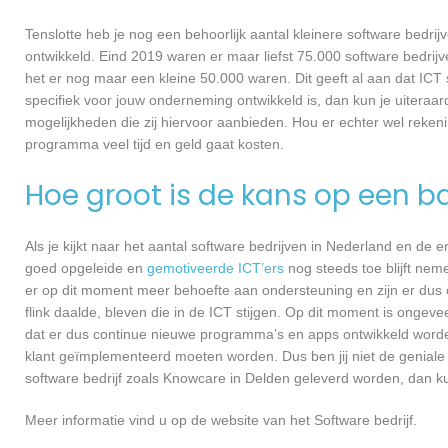
Tenslotte heb je nog een behoorlijk aantal kleinere software bed
ontwikkeld. Eind 2019 waren er maar liefst 75.000 software bedrijve
het er nog maar een kleine 50.000 waren. Dit geeft al aan dat IC
specifiek voor jouw onderneming ontwikkeld is, dan kun je uiteraar
mogelijkheden die zij hiervoor aanbieden. Hou er echter wel reken
programma veel tijd en geld gaat kosten.
Hoe groot is de kans op een ba
Als je kijkt naar het aantal software bedrijven in Nederland en de
goed opgeleide en
gemotiveerde ICT’ers
nog steeds toe blijft nem
er op dit moment meer behoefte aan ondersteuning en zijn er dus 
flink daalde, bleven die in de ICT stijgen. Op dit moment is ongev
dat er dus continue nieuwe programma’s en apps ontwikkeld worde
klant geïmplementeerd moeten worden. Dus ben jij niet de geniale
software bedrijf zoals Knowcare in Delden geleverd worden, dan kun
Meer informatie vind u op de website van het Software bedrijf.