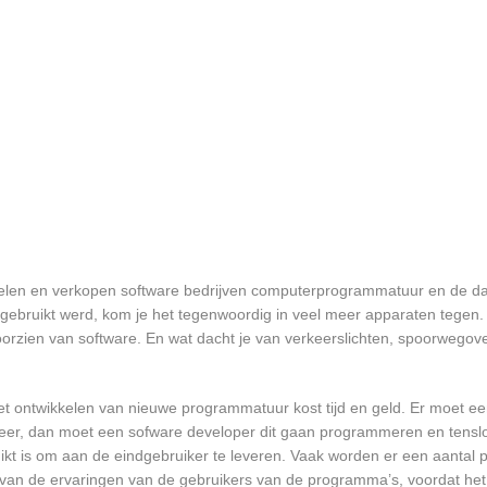
elen en verkopen software bedrijven computerprogrammatuur en de data
bruikt werd, kom je het tegenwoordig in veel meer apparaten tegen. N
 voorzien van software. En wat dacht je van verkeerslichten, spoorwego
et ontwikkelen van nieuwe programmatuur kost tijd en geld. Er moet e
er, dan moet een sofware developer dit gaan programmeren en tensl
 is om aan de eindgebruiker te leveren. Vaak worden er een aantal pil
an de ervaringen van de gebruikers van de programma’s, voordat het