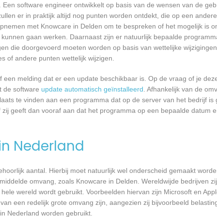
 Een software engineer ontwikkelt op basis van de wensen van de geb
ullen er in praktijk altijd nog punten worden ontdekt, die op een ander
opnemen met Knowcare in Delden om te bespreken of het mogelijk is 
kunnen gaan werken. Daarnaast zijn er natuurlijk bepaalde programm
gen die doorgevoerd moeten worden op basis van wettelijke wijzigingen.
 of andere punten wettelijk wijzigen.
een melding dat er een update beschikbaar is. Op de vraag of je deze 
dt de software
update automatisch geïnstalleerd
. Afhankelijk van de o
laats te vinden aan een programma dat op de server van het bedrijf is 
 zij geeft dan vooraf aan dat het programma op een bepaalde datum en 
 in Nederland
 behoorlijk aantal. Hierbij moet natuurlijk wel onderscheid gemaakt word
gemiddelde omvang, zoals Knowcare in Delden. Wereldwijde bedrijven zi
le wereld wordt gebruikt. Voorbeelden hiervan zijn Microsoft en Apple
 van een redelijk grote omvang zijn, aangezien zij bijvoorbeeld belasti
in Nederland worden gebruikt.