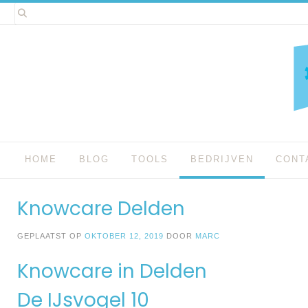
Spring
naar
inhoud
HOME
BLOG
TOOLS
BEDRIJVEN
CONT
Knowcare Delden
GEPLAATST OP
OKTOBER 12, 2019
DOOR
MARC
Knowcare in Delden
De IJsvogel 10