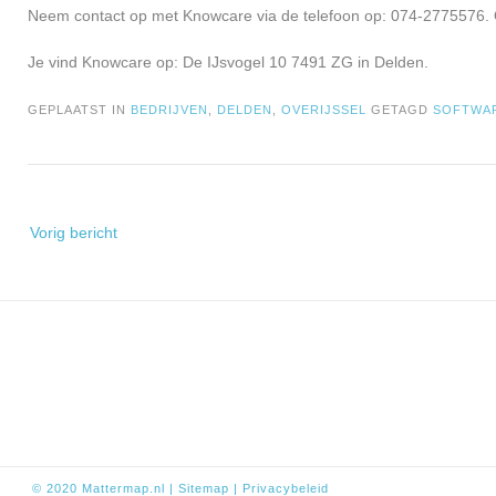
Neem contact op met Knowcare via de telefoon op: 074-2775576. 
Je vind Knowcare op: De IJsvogel 10 7491 ZG in Delden.
GEPLAATST IN
BEDRIJVEN
,
DELDEN
,
OVERIJSSEL
GETAGD
SOFTWA
Bericht
Vorig bericht
navigatie
© 2020
Mattermap.nl
|
Sitem
ap
|
Privacybeleid