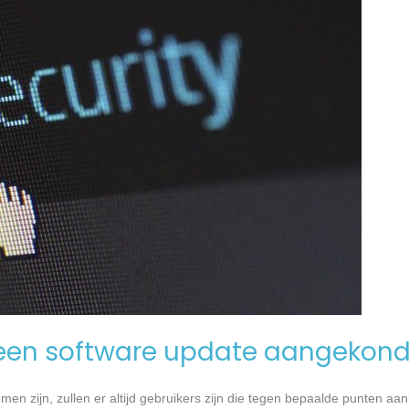
een software update aangekond
n zijn, zullen er altijd gebruikers zijn die tegen bepaalde punten aan