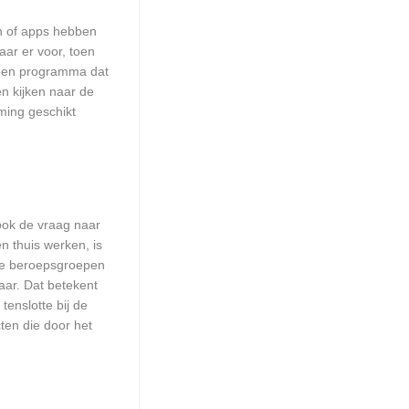
en of apps hebben
aar er voor, toen
n een programma dat
en kijken naar de
ming geschikt
 ook de vraag naar
n thuis werken, is
lle beroepsgroepen
aar. Dat betekent
enslotte bij de
ten die door het