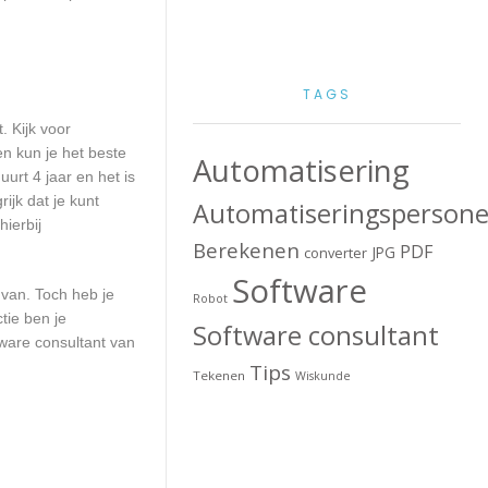
TAGS
. Kijk voor
en kun je het beste
Automatisering
urt 4 jaar en het is
ijk dat je kunt
Automatiseringspersone
ierbij
Berekenen
PDF
JPG
converter
Software
 van. Toch heb je
Robot
tie ben je
Software consultant
ware consultant van
Tips
Tekenen
Wiskunde