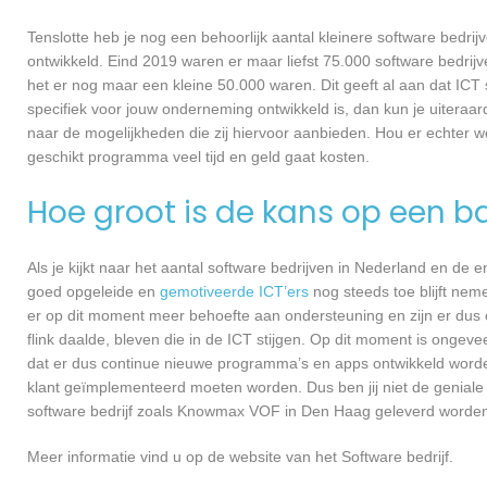
Tenslotte heb je nog een behoorlijk aantal kleinere software bed
ontwikkeld. Eind 2019 waren er maar liefst 75.000 software bedrijve
het er nog maar een kleine 50.000 waren. Dit geeft al aan dat IC
specifiek voor jouw onderneming ontwikkeld is, dan kun je uitera
naar de mogelijkheden die zij hiervoor aanbieden. Hou er echter 
geschikt programma veel tijd en geld gaat kosten.
Hoe groot is de kans op een ba
Als je kijkt naar het aantal software bedrijven in Nederland en de
goed opgeleide en
gemotiveerde ICT’ers
nog steeds toe blijft nem
er op dit moment meer behoefte aan ondersteuning en zijn er dus 
flink daalde, bleven die in de ICT stijgen. Op dit moment is ongev
dat er dus continue nieuwe programma’s en apps ontwikkeld worde
klant geïmplementeerd moeten worden. Dus ben jij niet de geniale
software bedrijf zoals Knowmax VOF in Den Haag geleverd worden, d
Meer informatie vind u op de website van het Software bedrijf.