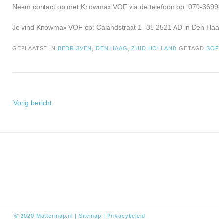
Neem contact op met Knowmax VOF via de telefoon op: 070-36998
Je vind Knowmax VOF op: Calandstraat 1 -35 2521 AD in Den Haa
GEPLAATST IN
BEDRIJVEN
,
DEN HAAG
,
ZUID HOLLAND
GETAGD
SO
Bericht
Vorig bericht
navigatie
© 2020
Mattermap.nl
|
Sitem
ap
|
Privacybeleid