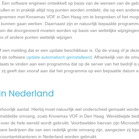
 Een software engineer ontwikkelt op basis van de wensen van de geb
ullen er in praktijk altijd nog punten worden ontdekt, die op een ander
 opnemen met Knowmax VOF in Den Haag om te bespreken of het mogel
kunnen gaan werken. Daarnaast zijn er natuurlijk bepaalde programm
gen die doorgevoerd moeten worden op basis van wettelijke wijzigingen.
 of andere punten wettelijk wijzigen.
een melding dat er een update beschikbaar is. Op de vraag of je deze 
dt de software
update automatisch geïnstalleerd
. Afhankelijk van de o
laats te vinden aan een programma dat op de server van het bedrijf is 
 zij geeft dan vooraf aan dat het programma op een bepaalde datum en 
 in Nederland
 behoorlijk aantal. Hierbij moet natuurlijk wel onderscheid gemaakt word
 gemiddelde omvang, zoals Knowmax VOF in Den Haag. Wereldwijde bedri
er de hele wereld wordt gebruikt. Voorbeelden hiervan zijn Microsoft
are bedrijven die van een redelijk grote omvang zijn, aangezien zij bij
ccountantskantoren in Nederland worden gebruikt.