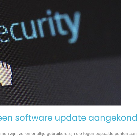
een software update aangekond
n zijn, zullen er altijd gebruikers zijn die tegen bepaalde punten aan