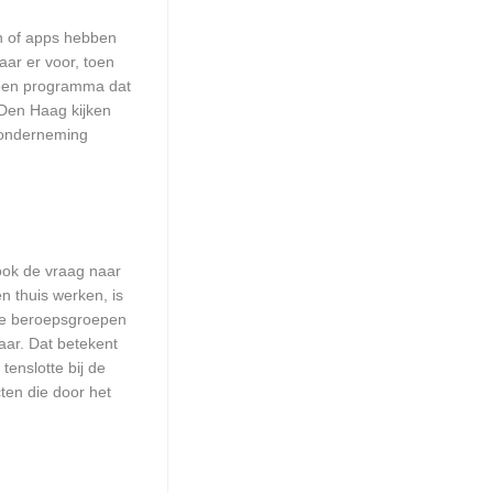
en of apps hebben
aar er voor, toen
n een programma dat
 Den Haag kijken
w onderneming
 ook de vraag naar
n thuis werken, is
lle beroepsgroepen
aar. Dat betekent
enslotte bij de
ten die door het