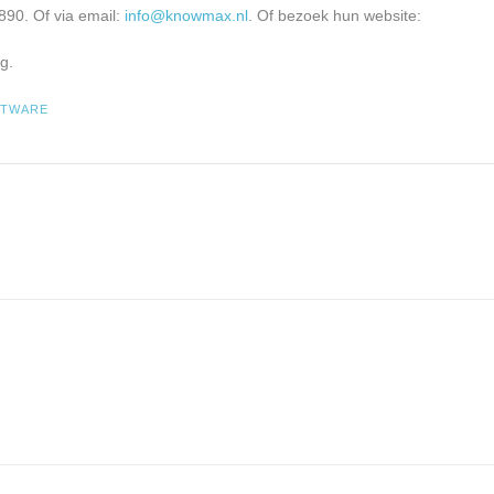
90. Of via email:
info@knowmax.nl
. Of bezoek hun website:
g.
FTWARE