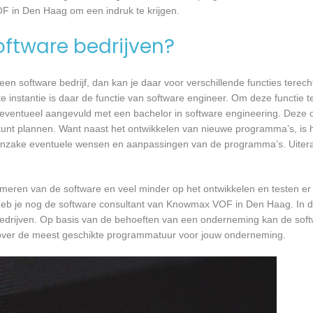
F in Den Haag om een indruk te krijgen.
software bedrijven?
n software bedrijf, dan kan je daar voor verschillende functies terecht
nstantie is daar de functie van software engineer. Om deze functie te
, eventueel aangevuld met een bachelor in software engineering. Deze o
 kunt plannen. Want naast het ontwikkelen van nieuwe programma’s, is h
 inzake eventuele wensen en aanpassingen van de programma’s. Uiteraa
mmeren van de software en veel minder op het ontwikkelen en testen er
 heb je nog de software consultant van Knowmax VOF in Den Haag. In d
bedrijven. Op basis van de behoeften van een onderneming kan de soft
over de meest geschikte programmatuur voor jouw onderneming.