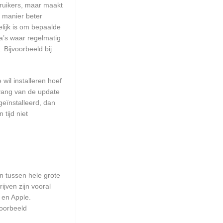
ruikers, maar maakt
e manier beter
ijk is om bepaalde
a’s waar regelmatig
 Bijvoorbeeld bij
wil installeren hoef
mvang van de update
geïnstalleerd, dan
tijd niet
en tussen hele grote
jven zijn vooral
 en Apple.
voorbeeld