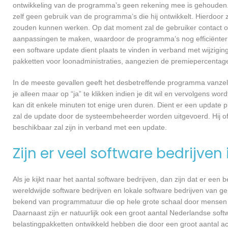
ontwikkeling van de programma’s geen rekening mee is gehouden.
zelf geen gebruik van de programma’s die hij ontwikkelt. Hierdoor z
zouden kunnen werken. Op dat moment zal de gebruiker contact
aanpassingen te maken, waardoor de programma’s nog efficiënter 
een software update dient plaats te vinden in verband met wijzigin
pakketten voor loonadministraties, aangezien de premiepercentages
In de meeste gevallen geeft het desbetreffende programma vanzelf 
je alleen maar op “ja” te klikken indien je dit wil en vervolgens wor
kan dit enkele minuten tot enige uren duren. Dient er een update p
zal de update door de systeembeheerder worden uitgevoerd. Hij of
beschikbaar zal zijn in verband met een update.
Zijn er veel software bedrijven
Als je kijkt naar het aantal software bedrijven, dan zijn dat er een
wereldwijde software bedrijven en lokale software bedrijven van
bekend van programmatuur die op hele grote schaal door mensen ov
Daarnaast zijn er natuurlijk ook een groot aantal Nederlandse softw
belastingpakketten ontwikkeld hebben die door een groot aantal a