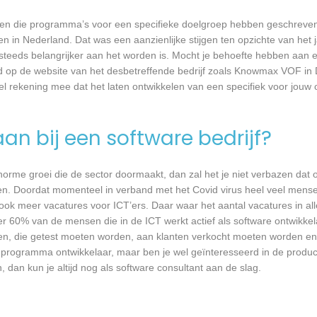
rijven die programma’s voor een specifieke doelgroep hebben geschrev
n in Nederland. Dat was een aanzienlijke stijgen ten opzichte van het j
T steeds belangrijker aan het worden is. Mocht je behoefte hebben aa
ard op de website van het desbetreffende bedrijf zoals Knowmax VOF in
wel rekening mee dat het laten ontwikkelen van een specifiek voor jou
an bij een software bedrijf?
 enorme groei die de sector doormaakt, dan zal het je niet verbazen dat
en. Doordat momenteel in verband met het Covid virus heel veel mense
ook meer vacatures voor ICT’ers. Daar waar het aantal vacatures in a
eer 60% van de mensen die in de ICT werkt actief als software ontwikkel
n, die getest moeten worden, aan klanten verkocht moeten worden en t
 programma ontwikkelaar, maar ben je wel geïnteresseerd in de produc
an kun je altijd nog als software consultant aan de slag.