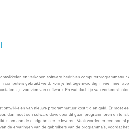
l
ontwikkelen en verkopen software bedrijven computerprogrammatuur e
in computers gebruikt werd, kom je het tegenwoordig in veel meer app
mostaten zijn voorzien van software. En wat dacht je van verkeerslichten
et ontwikkelen van nieuwe programmatuur kost tijd en geld. Er moet e
er, dan moet een sofware developer dit gaan programmeren en tensl
 is om aan de eindgebruiker te leveren. Vaak worden er een aantal pil
an de ervaringen van de gebruikers van de programma’s, voordat het