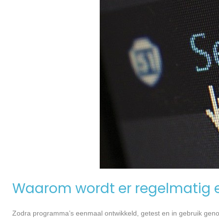
Waarom wordt er regelmatig 
Zodra programma’s eenmaal ontwikkeld, getest en in gebruik genome