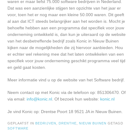
waren er maar liefst 75.000 software bedrijven in Nederland.
Dat was een aanzienlijke stijgen ten opzichte van het jaar er
voor, toen het er nog maar een kleine 50.000 waren. Dit geeft
al aan dat ICT steeds belangrijker aan het worden is. Mocht je
behoefte hebben aan een programma dat specifiek voor jouw
onderneming ontwikkeld is, dan kun je uiteraard op de website
van het desbetreffende bedrijf zoals Konic in Nieuw Buinen
kijken naar de mogelijkheden die zij hiervoor aanbieden. Hou
er echter wel rekening mee dat het laten ontwikkelen van een
specifiek voor jouw onderneming geschikt programma veel tijd
en geld gaat kosten.
Meer informatie vind u op de website van het Software bedrijf.
Neem contact op met Konic via de telefoon op: 851306470. Of
via email:
info@konic.nl
. Of bezoek hun website:
konic.nl
Je vind Konic op: Drentse Poort 18 9521 JA in Nieuw Buinen.
GEPLAATST IN
BEDRIJVEN
,
DRENTHE
,
NIEUW BUINEN
GETAGD
SOFTWARE