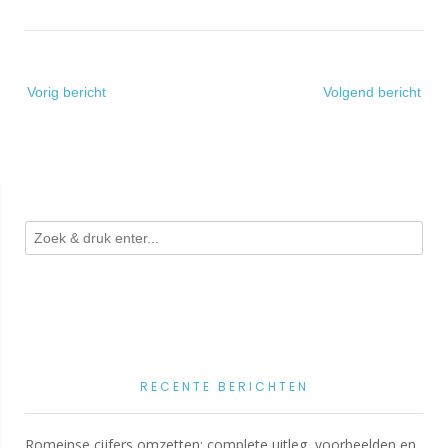
Bericht
Vorig bericht
Volgend bericht
navigatie
RECENTE BERICHTEN
Romeinse cijfers omzetten: complete uitleg, voorbeelden en